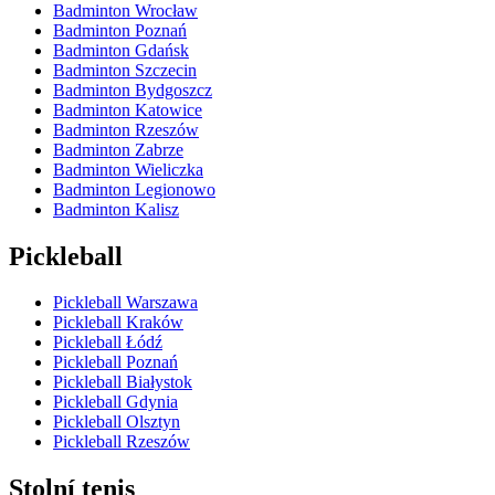
Badminton Wrocław
Badminton Poznań
Badminton Gdańsk
Badminton Szczecin
Badminton Bydgoszcz
Badminton Katowice
Badminton Rzeszów
Badminton Zabrze
Badminton Wieliczka
Badminton Legionowo
Badminton Kalisz
Pickleball
Pickleball Warszawa
Pickleball Kraków
Pickleball Łódź
Pickleball Poznań
Pickleball Białystok
Pickleball Gdynia
Pickleball Olsztyn
Pickleball Rzeszów
Stolní tenis