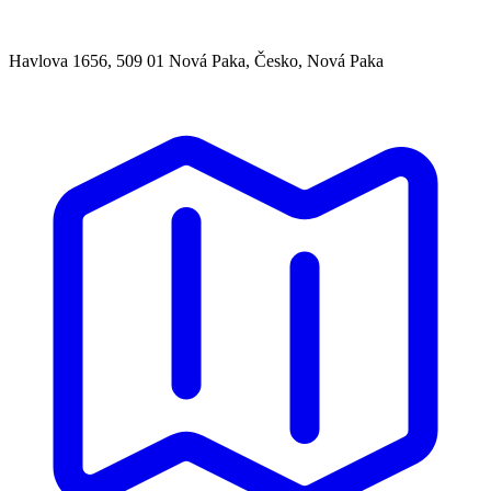
Havlova 1656, 509 01 Nová Paka, Česko, Nová Paka