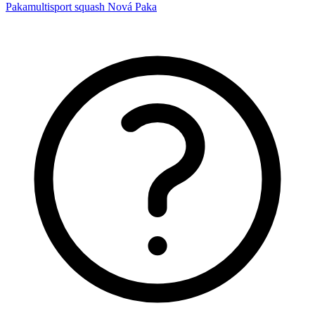
Paka
multisport squash Nová Paka