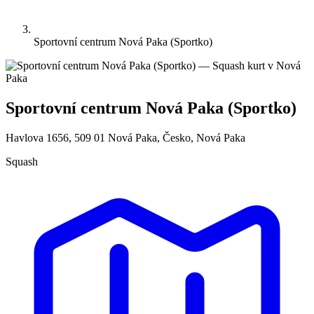
Sportovní centrum Nová Paka (Sportko)
Sportovní centrum Nová Paka (Sportko)
Havlova 1656, 509 01 Nová Paka, Česko, Nová Paka
Squash