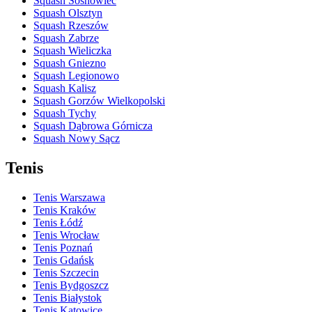
Squash Sosnowiec
Squash Olsztyn
Squash Rzeszów
Squash Zabrze
Squash Wieliczka
Squash Gniezno
Squash Legionowo
Squash Kalisz
Squash Gorzów Wielkopolski
Squash Tychy
Squash Dąbrowa Górnicza
Squash Nowy Sącz
Tenis
Tenis Warszawa
Tenis Kraków
Tenis Łódź
Tenis Wrocław
Tenis Poznań
Tenis Gdańsk
Tenis Szczecin
Tenis Bydgoszcz
Tenis Białystok
Tenis Katowice