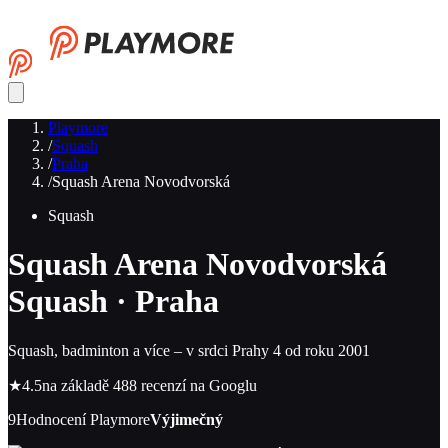
Playmore
/
Squash
/
Praha
/
Squash Arena Novodvorská
Squash
Squash Arena Novodvorská
Squash · Praha
Squash, badminton a více – v srdci Prahy 4 od roku 2001
★
4.5
na základě 488 recenzí na Googlu
9
Hodnocení Playmore
Výjimečný