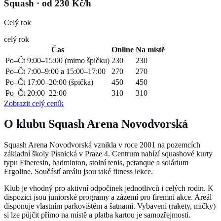
Squash
· od 230 Kč/h
Celý rok
celý rok
Čas
Online
Na místě
Po–Čt 9:00–15:00 (mimo špičku)
230
230
Po–Čt 7:00–9:00 a 15:00–17:00
270
270
Po–Čt 17:00–20:00 (špička)
450
450
Po–Čt 20:00–22:00
310
310
Zobrazit celý ceník
O klubu Squash Arena Novodvorská
Squash Arena Novodvorská vznikla v roce 2001 na pozemcích
základní školy Písnická v Praze 4. Centrum nabízí squashové kurty
typu Fiberesin, badminton, stolní tenis, petanque a solárium
Ergoline. Součástí areálu jsou také fitness lekce.
Klub je vhodný pro aktivní odpočinek jednotlivců i celých rodin. K
dispozici jsou juniorské programy a zázemí pro firemní akce. Areál
disponuje vlastním parkovištěm a šatnami. Vybavení (rakety, míčky)
si lze půjčit přímo na místě a platba kartou je samozřejmostí.