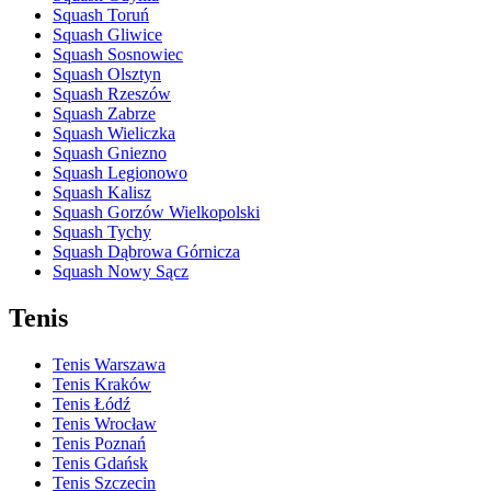
Squash Toruń
Squash Gliwice
Squash Sosnowiec
Squash Olsztyn
Squash Rzeszów
Squash Zabrze
Squash Wieliczka
Squash Gniezno
Squash Legionowo
Squash Kalisz
Squash Gorzów Wielkopolski
Squash Tychy
Squash Dąbrowa Górnicza
Squash Nowy Sącz
Tenis
Tenis Warszawa
Tenis Kraków
Tenis Łódź
Tenis Wrocław
Tenis Poznań
Tenis Gdańsk
Tenis Szczecin