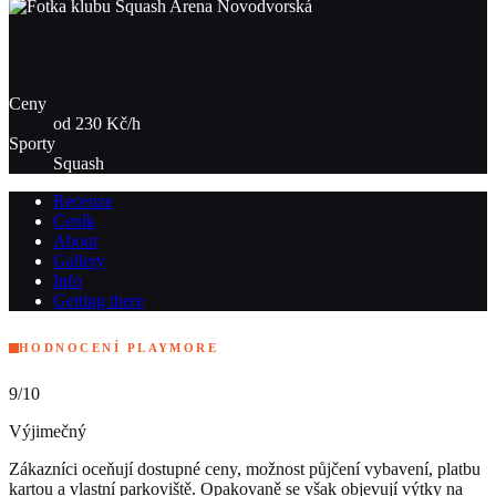
Ceny
od 230 Kč/h
Sporty
Squash
Recenze
Ceník
About
Gallery
Info
Getting there
HODNOCENÍ PLAYMORE
9
/10
Výjimečný
Zákazníci oceňují dostupné ceny, možnost půjčení vybavení, platbu
kartou a vlastní parkoviště. Opakovaně se však objevují výtky na