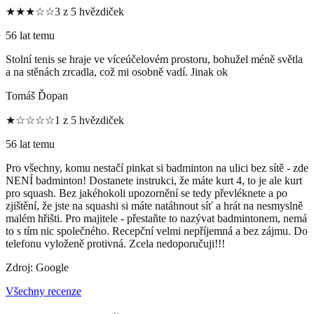
★★★☆☆
3 z 5 hvězdiček
56 lat temu
Stolní tenis se hraje ve víceúčelovém prostoru, bohužel méně světla
a na stěnách zrcadla, což mi osobně vadí. Jinak ok
Tomáš Ďopan
★☆☆☆☆
1 z 5 hvězdiček
56 lat temu
Pro všechny, komu nestačí pinkat si badminton na ulici bez sítě - zde
NENÍ badminton! Dostanete instrukci, že máte kurt 4, to je ale kurt
pro squash. Bez jakéhokoli upozornění se tedy převléknete a po
zjištění, že jste na squashi si máte natáhnout síť a hrát na nesmyslně
malém hřišti. Pro majitele - přestaňte to nazývat badmintonem, nemá
to s tím nic společného. Recepční velmi nepříjemná a bez zájmu. Do
telefonu vyloženě protivná. Zcela nedoporučuji!!!
Zdroj: Google
Všechny recenze