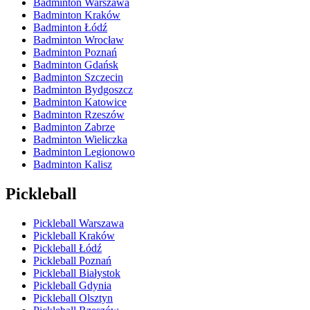
Badminton Warszawa
Badminton Kraków
Badminton Łódź
Badminton Wrocław
Badminton Poznań
Badminton Gdańsk
Badminton Szczecin
Badminton Bydgoszcz
Badminton Katowice
Badminton Rzeszów
Badminton Zabrze
Badminton Wieliczka
Badminton Legionowo
Badminton Kalisz
Pickleball
Pickleball Warszawa
Pickleball Kraków
Pickleball Łódź
Pickleball Poznań
Pickleball Białystok
Pickleball Gdynia
Pickleball Olsztyn