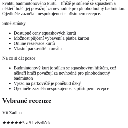
kvalitu badmintonového kurtu – hřiště je sdílené se squashem a
někteří hráči jej považují za nevhodné pro plnohodnotný badminton.
Ojediněle zazněla i nespokojenost s přístupem recepce.
Silné stránky
Dostupné ceny squashových kurtů
Možnost půjčení vybavení a platba kartou
Online rezervace kurtů
Vlastní parkoviště u areálu
Na co si dát pozor
Badmintonový kurt je sdílen se squashovým hřištěm, což
někteří hráči považují za nevhodné pro plnohodnotný
badminton
Vjezd na parkoviště je poněkud úzký
Ojediněle zazněla nespokojenost s přístupem recepce
Vybrané recenze
Vít Zadina
★★★★★
5 z 5 hvězdiček