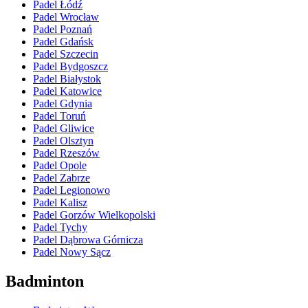
Padel Łódź
Padel Wrocław
Padel Poznań
Padel Gdańsk
Padel Szczecin
Padel Bydgoszcz
Padel Białystok
Padel Katowice
Padel Gdynia
Padel Toruń
Padel Gliwice
Padel Olsztyn
Padel Rzeszów
Padel Opole
Padel Zabrze
Padel Legionowo
Padel Kalisz
Padel Gorzów Wielkopolski
Padel Tychy
Padel Dąbrowa Górnicza
Padel Nowy Sącz
Badminton