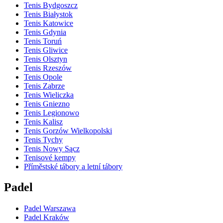
Tenis Bydgoszcz
Tenis Białystok
Tenis Katowice
Tenis Gdynia
Tenis Toruń
Tenis Gliwice
Tenis Olsztyn
Tenis Rzeszów
Tenis Opole
Tenis Zabrze
Tenis Wieliczka
Tenis Gniezno
Tenis Legionowo
Tenis Kalisz
Tenis Gorzów Wielkopolski
Tenis Tychy
Tenis Nowy Sącz
Tenisové kempy
Příměstské tábory a letní tábory
Padel
Padel Warszawa
Padel Kraków