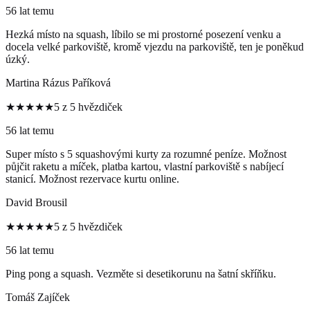
56 lat temu
Hezká místo na squash, líbilo se mi prostorné posezení venku a
docela velké parkoviště, kromě vjezdu na parkoviště, ten je poněkud
úzký.
Martina Rázus Paříková
★★★★★
5 z 5 hvězdiček
56 lat temu
Super místo s 5 squashovými kurty za rozumné peníze. Možnost
půjčit raketu a míček, platba kartou, vlastní parkoviště s nabíjecí
stanicí. Možnost rezervace kurtu online.
David Brousil
★★★★★
5 z 5 hvězdiček
56 lat temu
Ping pong a squash. Vezměte si desetikorunu na šatní skříňku.
Tomáš Zajíček