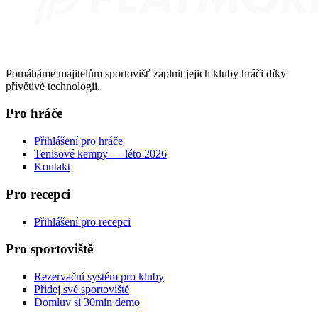
Pomáháme majitelům sportovišť zaplnit jejich kluby hráči díky
přívětivé technologii.
Pro hráče
Přihlášení pro hráče
Tenisové kempy — léto 2026
Kontakt
Pro recepci
Přihlášení pro recepci
Pro sportoviště
Rezervační systém pro kluby
Přidej své sportoviště
Domluv si 30min demo