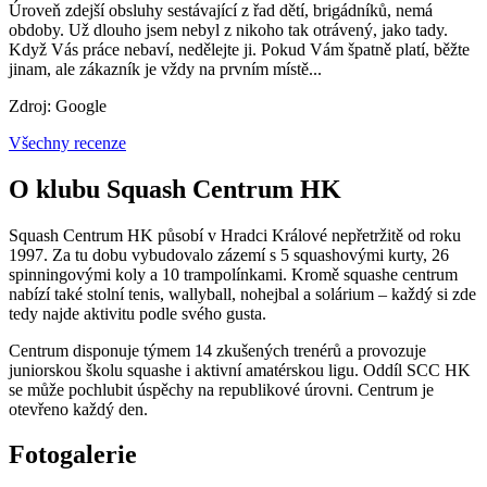
Úroveň zdejší obsluhy sestávající z řad dětí, brigádníků, nemá
obdoby. Už dlouho jsem nebyl z nikoho tak otrávený, jako tady.
Když Vás práce nebaví, nedělejte ji. Pokud Vám špatně platí, běžte
jinam, ale zákazník je vždy na prvním místě...
Zdroj: Google
Všechny recenze
O klubu Squash Centrum HK
Squash Centrum HK působí v Hradci Králové nepřetržitě od roku
1997. Za tu dobu vybudovalo zázemí s 5 squashovými kurty, 26
spinningovými koly a 10 trampolínkami. Kromě squashe centrum
nabízí také stolní tenis, wallyball, nohejbal a solárium – každý si zde
tedy najde aktivitu podle svého gusta.
Centrum disponuje týmem 14 zkušených trenérů a provozuje
juniorskou školu squashe i aktivní amatérskou ligu. Oddíl SCC HK
se může pochlubit úspěchy na republikové úrovni. Centrum je
otevřeno každý den.
Fotogalerie