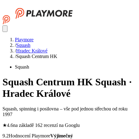
Playmore
/
Squash
/
Hradec Králové
/
Squash Centrum HK
Squash
Squash Centrum HK
Squash ·
Hradec Králové
Squash, spinning i posilovna – vše pod jednou střechou od roku
1997
★
4.6
na základě 162 recenzí na Googlu
9.2
Hodnocení Playmore
Výjimečný