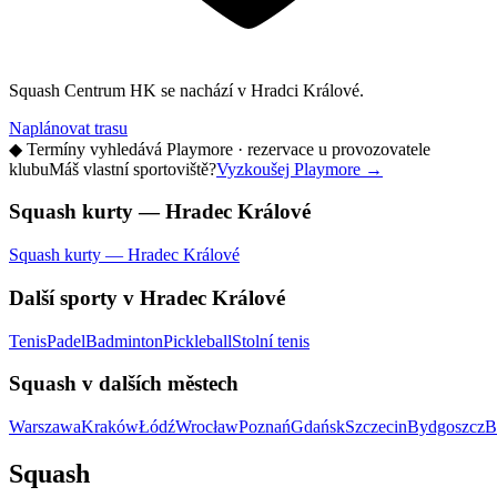
Squash Centrum HK se nachází v Hradci Králové.
Naplánovat trasu
◆
Termíny vyhledává Playmore · rezervace u provozovatele
klubu
Máš vlastní sportoviště?
Vyzkoušej Playmore
→
Squash kurty — Hradec Králové
Squash kurty — Hradec Králové
Další sporty v Hradec Králové
Tenis
Padel
Badminton
Pickleball
Stolní tenis
Squash v dalších městech
Warszawa
Kraków
Łódź
Wrocław
Poznań
Gdańsk
Szczecin
Bydgoszcz
B
Squash