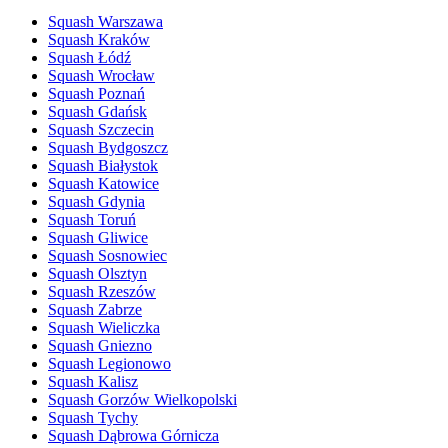
Squash Warszawa
Squash Kraków
Squash Łódź
Squash Wrocław
Squash Poznań
Squash Gdańsk
Squash Szczecin
Squash Bydgoszcz
Squash Białystok
Squash Katowice
Squash Gdynia
Squash Toruń
Squash Gliwice
Squash Sosnowiec
Squash Olsztyn
Squash Rzeszów
Squash Zabrze
Squash Wieliczka
Squash Gniezno
Squash Legionowo
Squash Kalisz
Squash Gorzów Wielkopolski
Squash Tychy
Squash Dąbrowa Górnicza