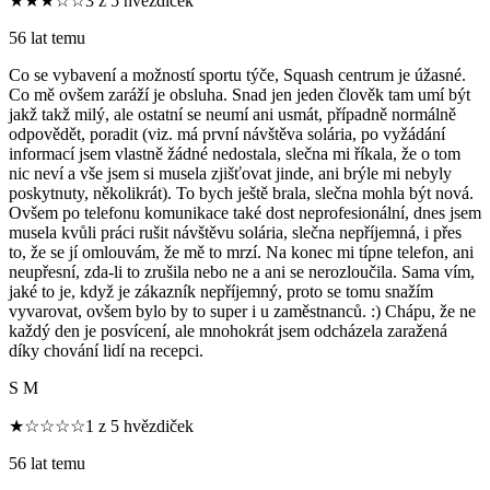
★★★☆☆
3 z 5 hvězdiček
56 lat temu
Co se vybavení a možností sportu týče, Squash centrum je úžasné.
Co mě ovšem zaráží je obsluha. Snad jen jeden člověk tam umí být
jakž takž milý, ale ostatní se neumí ani usmát, případně normálně
odpovědět, poradit (viz. má první návštěva solária, po vyžádání
informací jsem vlastně žádné nedostala, slečna mi říkala, že o tom
nic neví a vše jsem si musela zjišťovat jinde, ani brýle mi nebyly
poskytnuty, několikrát). To bych ještě brala, slečna mohla být nová.
Ovšem po telefonu komunikace také dost neprofesionální, dnes jsem
musela kvůli práci rušit návštěvu solária, slečna nepříjemná, i přes
to, že se jí omlouvám, že mě to mrzí. Na konec mi típne telefon, ani
neupřesní, zda-li to zrušila nebo ne a ani se nerozloučila. Sama vím,
jaké to je, když je zákazník nepříjemný, proto se tomu snažím
vyvarovat, ovšem bylo by to super i u zaměstnanců. :) Chápu, že ne
každý den je posvícení, ale mnohokrát jsem odcházela zaražená
díky chování lidí na recepci.
S M
★☆☆☆☆
1 z 5 hvězdiček
56 lat temu