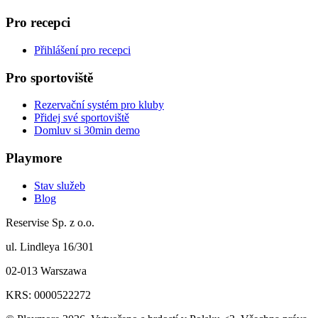
Pro recepci
Přihlášení pro recepci
Pro sportoviště
Rezervační systém pro kluby
Přidej své sportoviště
Domluv si 30min demo
Playmore
Stav služeb
Blog
Reservise Sp. z o.o.
ul. Lindleya 16/301
02-013 Warszawa
KRS: 0000522272