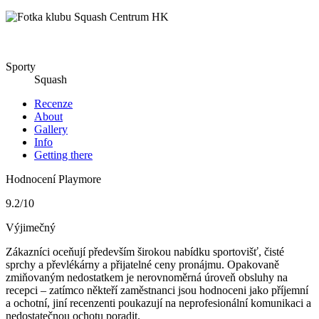
Sporty
Squash
Recenze
About
Gallery
Info
Getting there
Hodnocení Playmore
9.2
/10
Výjimečný
Zákazníci oceňují především širokou nabídku sportovišť, čisté
sprchy a převlékárny a přijatelné ceny pronájmu. Opakovaně
zmiňovaným nedostatkem je nerovnoměrná úroveň obsluhy na
recepci – zatímco někteří zaměstnanci jsou hodnoceni jako příjemní
a ochotní, jiní recenzenti poukazují na neprofesionální komunikaci a
nedostatečnou ochotu poradit.