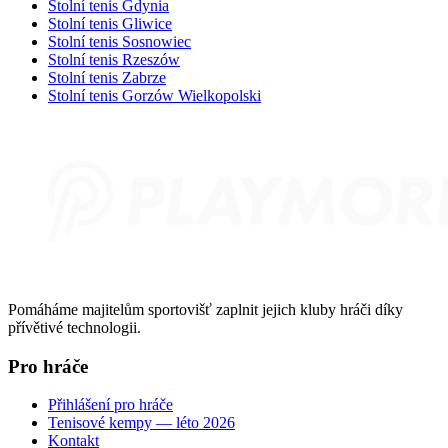
Stolní tenis Gdynia
Stolní tenis Gliwice
Stolní tenis Sosnowiec
Stolní tenis Rzeszów
Stolní tenis Zabrze
Stolní tenis Gorzów Wielkopolski
Pomáháme majitelům sportovišť zaplnit jejich kluby hráči díky
přívětivé technologii.
Pro hráče
Přihlášení pro hráče
Tenisové kempy — léto 2026
Kontakt