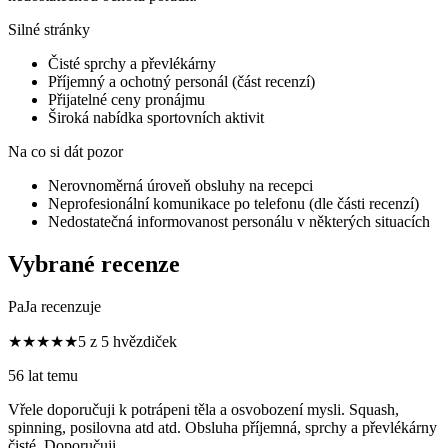
Silné stránky
Čisté sprchy a převlékárny
Příjemný a ochotný personál (část recenzí)
Přijatelné ceny pronájmu
Široká nabídka sportovních aktivit
Na co si dát pozor
Nerovnoměrná úroveň obsluhy na recepci
Neprofesionální komunikace po telefonu (dle části recenzí)
Nedostatečná informovanost personálu v některých situacích
Vybrané recenze
PaJa recenzuje
★★★★★
5 z 5 hvězdiček
56 lat temu
Vřele doporučuji k potrápeni těla a osvobození mysli. Squash,
spinning, posilovna atd atd. Obsluha příjemná, sprchy a převlékárny
čisté. Doporučuji.