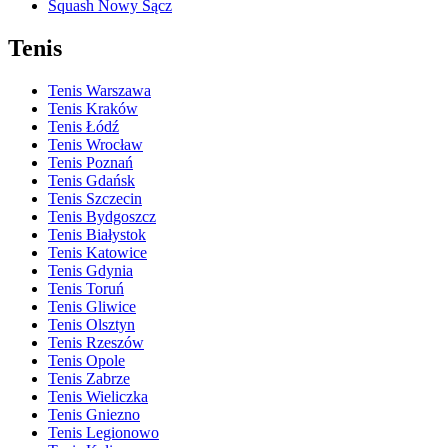
Squash Nowy Sącz
Tenis
Tenis Warszawa
Tenis Kraków
Tenis Łódź
Tenis Wrocław
Tenis Poznań
Tenis Gdańsk
Tenis Szczecin
Tenis Bydgoszcz
Tenis Białystok
Tenis Katowice
Tenis Gdynia
Tenis Toruń
Tenis Gliwice
Tenis Olsztyn
Tenis Rzeszów
Tenis Opole
Tenis Zabrze
Tenis Wieliczka
Tenis Gniezno
Tenis Legionowo