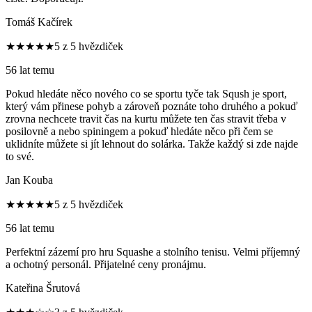
Tomáš Kačírek
★★★★★
5 z 5 hvězdiček
56 lat temu
Pokud hledáte něco nového co se sportu tyče tak Sqush je sport,
který vám přinese pohyb a zároveň poznáte toho druhého a pokuď
zrovna nechcete travit čas na kurtu můžete ten čas stravit třeba v
posilovně a nebo spiningem a pokuď hledáte něco při čem se
uklidníte můžete si jít lehnout do solárka. Takže každý si zde najde
to své.
Jan Kouba
★★★★★
5 z 5 hvězdiček
56 lat temu
Perfektní zázemí pro hru Squashe a stolního tenisu. Velmi příjemný
a ochotný personál. Přijatelné ceny pronájmu.
Kateřina Šrutová