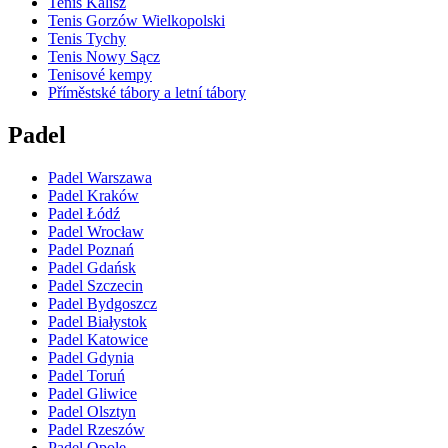
Tenis Kalisz
Tenis Gorzów Wielkopolski
Tenis Tychy
Tenis Nowy Sącz
Tenisové kempy
Příměstské tábory a letní tábory
Padel
Padel Warszawa
Padel Kraków
Padel Łódź
Padel Wrocław
Padel Poznań
Padel Gdańsk
Padel Szczecin
Padel Bydgoszcz
Padel Białystok
Padel Katowice
Padel Gdynia
Padel Toruń
Padel Gliwice
Padel Olsztyn
Padel Rzeszów
Padel Opole