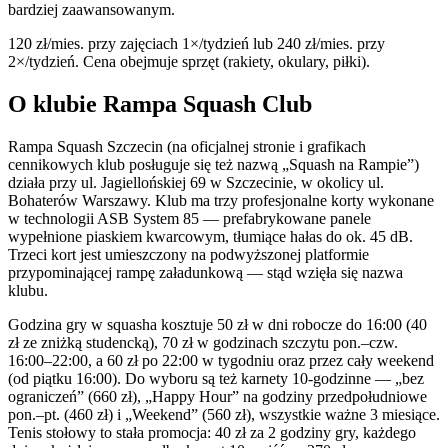
bardziej zaawansowanym.
120 zł/mies. przy zajęciach 1×/tydzień lub 240 zł/mies. przy
2×/tydzień. Cena obejmuje sprzęt (rakiety, okulary, piłki).
O klubie Rampa Squash Club
Rampa Squash Szczecin (na oficjalnej stronie i grafikach
cennikowych klub posługuje się też nazwą „Squash na Rampie”)
działa przy ul. Jagiellońskiej 69 w Szczecinie, w okolicy ul.
Bohaterów Warszawy. Klub ma trzy profesjonalne korty wykonane
w technologii ASB System 85 — prefabrykowane panele
wypełnione piaskiem kwarcowym, tłumiące hałas do ok. 45 dB.
Trzeci kort jest umieszczony na podwyższonej platformie
przypominającej rampę załadunkową — stąd wzięła się nazwa
klubu.
Godzina gry w squasha kosztuje 50 zł w dni robocze do 16:00 (40
zł ze zniżką studencką), 70 zł w godzinach szczytu pon.–czw.
16:00–22:00, a 60 zł po 22:00 w tygodniu oraz przez cały weekend
(od piątku 16:00). Do wyboru są też karnety 10-godzinne — „bez
ograniczeń” (660 zł), „Happy Hour” na godziny przedpołudniowe
pon.–pt. (460 zł) i „Weekend” (560 zł), wszystkie ważne 3 miesiące.
Tenis stołowy to stała promocja: 40 zł za 2 godziny gry, każdego