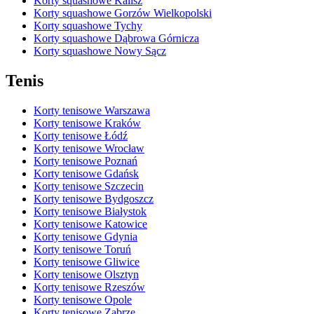
Korty squashowe Kalisz
Korty squashowe Gorzów Wielkopolski
Korty squashowe Tychy
Korty squashowe Dąbrowa Górnicza
Korty squashowe Nowy Sącz
Tenis
Korty tenisowe Warszawa
Korty tenisowe Kraków
Korty tenisowe Łódź
Korty tenisowe Wrocław
Korty tenisowe Poznań
Korty tenisowe Gdańsk
Korty tenisowe Szczecin
Korty tenisowe Bydgoszcz
Korty tenisowe Białystok
Korty tenisowe Katowice
Korty tenisowe Gdynia
Korty tenisowe Toruń
Korty tenisowe Gliwice
Korty tenisowe Olsztyn
Korty tenisowe Rzeszów
Korty tenisowe Opole
Korty tenisowe Zabrze