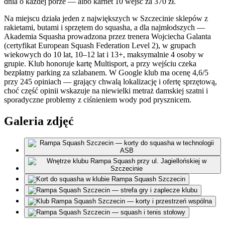
dnia o każdej porze — albo karnet 10 wejść za 370 zł.
Na miejscu działa jeden z największych w Szczecinie sklepów z
rakietami, butami i sprzętem do squasha, a dla najmłodszych —
Akademia Squasha prowadzona przez trenera Wojciecha Galanta
(certyfikat European Squash Federation Level 2), w grupach
wiekowych do 10 lat, 10–12 lat i 13+, maksymalnie 4 osoby w
grupie. Klub honoruje kartę Multisport, a przy wejściu czeka
bezpłatny parking za szlabanem. W Google klub ma ocenę 4,6/5
przy 245 opiniach — grający chwalą lokalizację i ofertę sprzętową,
choć część opinii wskazuje na niewielki metraż damskiej szatni i
sporadyczne problemy z ciśnieniem wody pod prysznicem.
Galeria zdjęć