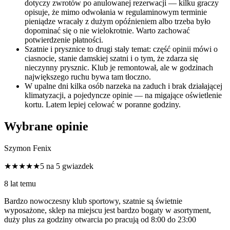
dotyczy zwrotów po anulowanej rezerwacji — kilku graczy
opisuje, że mimo odwołania w regulaminowym terminie
pieniądze wracały z dużym opóźnieniem albo trzeba było
dopominać się o nie wielokrotnie. Warto zachować
potwierdzenie płatności.
Szatnie i prysznice to drugi stały temat: część opinii mówi o
ciasnocie, stanie damskiej szatni i o tym, że zdarza się
nieczynny prysznic. Klub je remontował, ale w godzinach
największego ruchu bywa tam tłoczno.
W upalne dni kilka osób narzeka na zaduch i brak działającej
klimatyzacji, a pojedyncze opinie — na migające oświetlenie
kortu. Latem lepiej celować w poranne godziny.
Wybrane opinie
Szymon Fenix
★★★★★
5 na 5 gwiazdek
8 lat temu
Bardzo nowoczesny klub sportowy, szatnie są świetnie
wyposażone, sklep na miejscu jest bardzo bogaty w asortyment,
duży plus za godziny otwarcia po pracują od 8:00 do 23:00