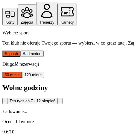
Korty
Zajęcia
Trenerzy
Karnety
Wybierz sport
Ten klub nie oferuje Twojego sportu — wybierz, w co grasz tutaj. Za
Squash
Badminton
Długość rezerwacji
60 minut
120 minut
Wolne godziny
Ten tydzień
7 - 12 sierpień
Ładowanie...
Ocena Playmore
9.6
/10