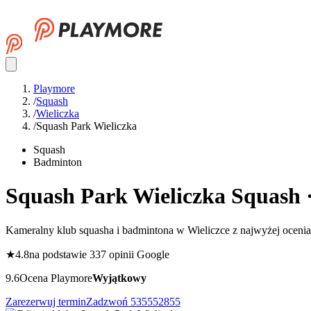
Playmore
/
Squash
/
Wieliczka
/
Squash Park Wieliczka
Squash
Badminton
Squash Park Wieliczka
Squash 
Kameralny klub squasha i badmintona w Wieliczce z najwyżej oceni
★
4.8
na podstawie 337 opinii Google
9.6
Ocena Playmore
Wyjątkowy
Zarezerwuj termin
Zadzwoń
535552855