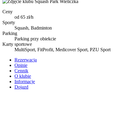
Ceny
od 65 zł/h
Sporty
Squash, Badminton
Parking
Parking przy obiekcie
Karty sportowe
MultiSport, FitProfit, Medicover Sport, PZU Sport
Rezerwacja
Opinie
Cennik
O klubie
Informacje
Dojazd