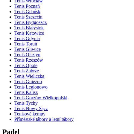
Tenis Wrocław
Tenis Poznań
Tenis Gdańsk
Tenis Szczecin
Tenis Bydgoszcz
Tenis Białystok
Tenis Katowice
Tenis Gdynia
Tenis Toruń
Tenis Gliwice
Tenis Olsztyn
Tenis Rzeszów
Tenis Opole
Tenis Zabrze
Tenis Wieliczka
Tenis Gniezno
Tenis Legionowo
Tenis Kalisz
Tenis Gorzów Wielkopolski
Tenis Tychy
Tenis Nowy Sącz
Tenisové kempy
Příměstské tábory a letní tábory
Padel