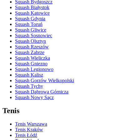
Squash Bydgoszcz
Squash Białystok
Squash Katowice
Squash Gdynia
Squash Toruń
Squash Gliwice
Squash Sosnowiec
Squash Olsztyn
Squash Rzeszów
Squash Zabrze
Squash Wieliczka
Squash Gniezno
Squash Legionowo
Squash Kalisz
Squash Gorzów Wielkopolski
Squash Tychy
Squash Dąbrowa Górnicza
Squash Nowy Sącz
Tenis
Tenis Warszawa
Tenis Kraków
Tenis Łódź