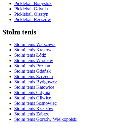
Pickleball Białystok
Pickleball Gdynia
Pickleball Olsztyn
Pickleball Rzeszów
Stolní tenis
Stolní tenis Warszawa
Stolní tenis Kraków
Stolní tenis Łódź
Stolní tenis Wrocław
Stolní tenis Poznań
Stolní tenis Gdańsk
Stolní tenis Szczecin
Stolní tenis Bydgoszcz
Stolní tenis Katowice
Stolní tenis Gdynia
Stolní tenis Gliwice
Stolní tenis Sosnowiec
Stolní tenis Rzeszów
Stolní tenis Zabrze
Stolní tenis Gorzów Wielkopolski