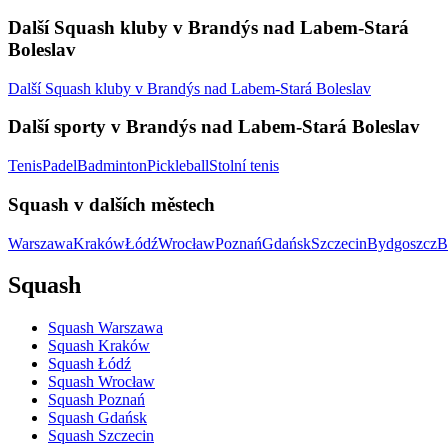
Další Squash kluby v Brandýs nad Labem-Stará
Boleslav
Další Squash kluby v Brandýs nad Labem-Stará Boleslav
Další sporty v Brandýs nad Labem-Stará Boleslav
Tenis
Padel
Badminton
Pickleball
Stolní tenis
Squash v dalších městech
Warszawa
Kraków
Łódź
Wrocław
Poznań
Gdańsk
Szczecin
Bydgoszcz
B
Squash
Squash Warszawa
Squash Kraków
Squash Łódź
Squash Wrocław
Squash Poznań
Squash Gdańsk
Squash Szczecin