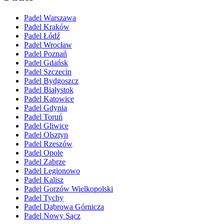
Padel Warszawa
Padel Kraków
Padel Łódź
Padel Wrocław
Padel Poznań
Padel Gdańsk
Padel Szczecin
Padel Bydgoszcz
Padel Białystok
Padel Katowice
Padel Gdynia
Padel Toruń
Padel Gliwice
Padel Olsztyn
Padel Rzeszów
Padel Opole
Padel Zabrze
Padel Legionowo
Padel Kalisz
Padel Gorzów Wielkopolski
Padel Tychy
Padel Dąbrowa Górnicza
Padel Nowy Sącz