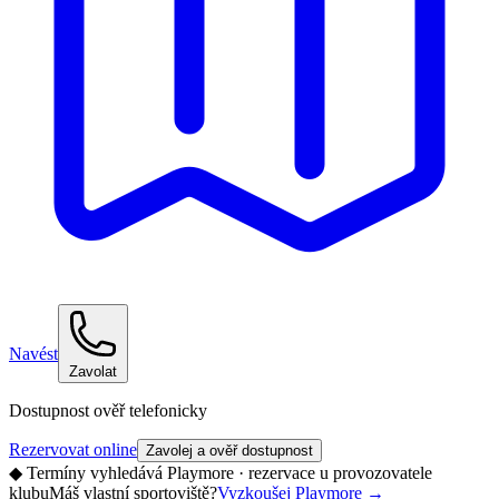
Navést
Zavolat
Dostupnost ověř telefonicky
Rezervovat online
Zavolej a ověř dostupnost
◆
Termíny vyhledává Playmore · rezervace u provozovatele
klubu
Máš vlastní sportoviště?
Vyzkoušej Playmore
→