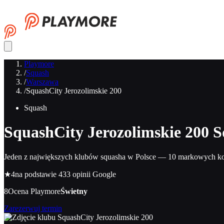
Playmore
/
Squash
/
Warszawa
/
SquashCity Jerozolimskie 200
Squash
SquashCity Jerozolimskie 200
S
Jeden z największych klubów squasha w Polsce — 10 markowych ko
★
4
na podstawie 433 opinii Google
8
Ocena Playmore
Świetny
Zarezerwuj termin