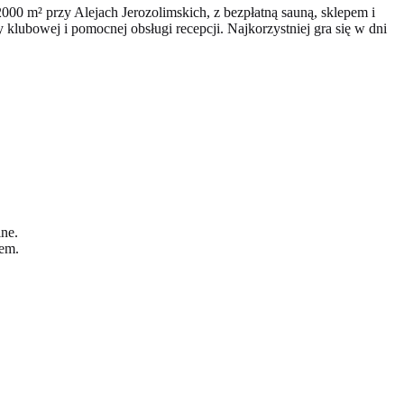
00 m² przy Alejach Jerozolimskich, z bezpłatną sauną, sklepem i
y klubowej i pomocnej obsługi recepcji. Najkorzystniej gra się w dni
ne.
tem.