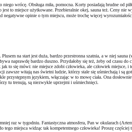
 niego wrócę. Obsługa miła, pomocna. Korty posiadają brudne od piłk
 jest to miejsce użytkowane. Przebieralnie okej, sauna też. Ceny nie
ąd negatywne opinie o tym miejscu, może trochę więcej wyrozumiałośc
 Plusem na start jest duża, bardzo przestronna szatnia, a w niej sauna 
h bywa naprawdę bardzo duszno. Przydałoby się też, żeby od czasu do cz
jak to się mówi: nie miejsce zdobi człowieka, ale człowiek miejsce, 
cji zawsze witają nas świetni ludzie, którzy stale się uśmiechają i są 
le przystępnym językiem, włączając w to mowę ciała. Ona dosłownie cz
rzy tu trenują, są niezwykle uprzejmi i uśmiechnięci.
ajmniej raz w tygodniu. Fantastyczna atmosfera, Pan w okularach (Artem
o tego miejsca widząc tak kompetentnego człowieka! Proszę częściej t