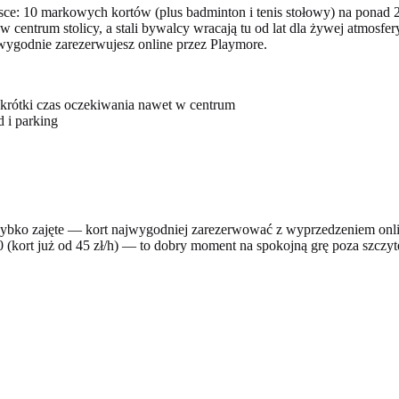
e: 10 markowych kortów (plus badminton i tenis stołowy) na ponad 20
 centrum stolicy, a stali bywalcy wracają tu od lat dla żywej atmosfer
 wygodnie zarezerwujesz online przez Playmore.
krótki czas oczekiwania nawet w centrum
d i parking
ybko zajęte — kort najwygodniej zarezerwować z wyprzedzeniem onli
 (kort już od 45 zł/h) — to dobry moment na spokojną grę poza szczy