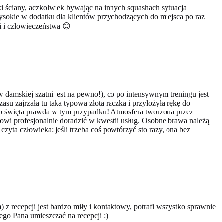
i ściany, aczkolwiek bywając na innych squashach sytuacja
 wysokie w dodatku dla klientów przychodzących do miejsca po raz
i i człowieczeństwa 😊
(w damskiej szatni jest na pewno!), co po intensywnym treningu jest
asu zajrzała tu taka typowa złota rączka i przyłożyła rękę do
i to święta prawda w tym przypadku! Atmosfera tworzona przez
gotowi profesjonalnie doradzić w kwestii usług. Osobne brawa należą
yta człowieka: jeśli trzeba coś powtórzyć sto razy, ona bez
) z recepcji jest bardzo miły i kontaktowy, potrafi wszystko sprawnie
ego Pana umieszczać na recepcji :)