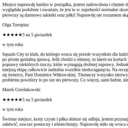
Miejsce naprawdę bardzo w porządku, jestem zadowolona i chętnie do
wyglądała podobnie i uważam, że jest to w zupełności normalne skoro
pierwszy są darmowe rakietki oraz piłki! Naprawdę nie rozumiem sk
Olga Toropina
★★★★★
5 na 5 gwiazdek
w tym roku
Squash City to klub, do którego wraca się przede wszystkim dla ludzi.
po prostu genialną sprawą. Jeśli chodzi o minusy, to latem na kortac
poprawy niektórych rzeczy, które wymagają drobnej naprawy. Jednak 
tutejszą ekipę całkowicie nadrabia wszelkie niedociągnięcia. Na recep
się trenerce, Pani Dominice Witkowskiej. Tłumaczy wszystko niezwyk
problemu powtórzy to po raz sto pierwszy. Co więcej, sami ludzie, któ
Marek Grzelakowski
★★★★★
5 na 5 gwiazdek
w tym roku
Świetne miejsce, korty czyste i piłka dobrze się odbija, jestem przyn
załatwić, zawsze pomocny i uśmiechnięty. Naprawdę miło się wraca d