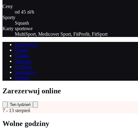
Ceny
od 45 zł/h
Sporty
Squash
Karty sportowe
MultiSport, Medicover Sport, FitProfit, FitSport
Rezerwacja
Opinie
Cennik
Trenerzy
O klubie
Informacje
Dojazd
Zarezerwuj online
Ten tydzień
7 - 13 sierpień
Wolne godziny