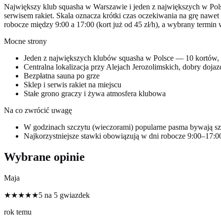
Największy klub squasha w Warszawie i jeden z największych w Polsc
serwisem rakiet. Skala oznacza krótki czas oczekiwania na grę nawet w
robocze między 9:00 a 17:00 (kort już od 45 zł/h), a wybrany termin
Mocne strony
Jeden z największych klubów squasha w Polsce — 10 kortów, 
Centralna lokalizacja przy Alejach Jerozolimskich, dobry dojaz
Bezpłatna sauna po grze
Sklep i serwis rakiet na miejscu
Stałe grono graczy i żywa atmosfera klubowa
Na co zwrócić uwagę
W godzinach szczytu (wieczorami) popularne pasma bywają sz
Najkorzystniejsze stawki obowiązują w dni robocze 9:00–17:00
Wybrane opinie
Maja
★★★★★
5 na 5 gwiazdek
rok temu