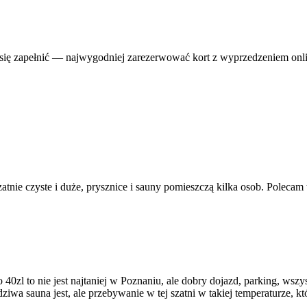
 się zapełnić — najwygodniej zarezerwować kort z wyprzedzeniem onli
Szatnie czyste i duże, prysznice i sauny pomieszczą kilka osob. Polec
to 40zl to nie jest najtaniej w Poznaniu, ale dobry dojazd, parking, w
dziwa sauna jest, ale przebywanie w tej szatni w takiej temperaturze, 