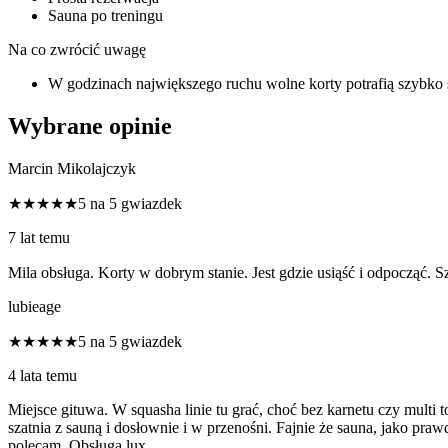
Sauna po treningu
Na co zwrócić uwagę
W godzinach największego ruchu wolne korty potrafią szybko
Wybrane opinie
Marcin Mikolajczyk
★★★★★
5 na 5 gwiazdek
7 lat temu
Mila obsługa. Korty w dobrym stanie. Jest gdzie usiąść i odpocząć. 
lubieage
★★★★★
5 na 5 gwiazdek
4 lata temu
Miejsce gituwa. W squasha linie tu grać, choć bez karnetu czy multi 
szatnia z sauną i dosłownie i w przenośni. Fajnie że sauna, jako praw
polecam. Obsługa lux.