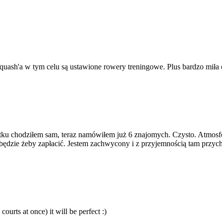
quash'a w tym celu są ustawione rowery treningowe. Plus bardzo miła
ku chodziłem sam, teraz namówiłem już 6 znajomych. Czysto. Atmosfe
 będzie żeby zapłacić. Jestem zachwycony i z przyjemnością tam przyc
 courts at once) it will be perfect :)