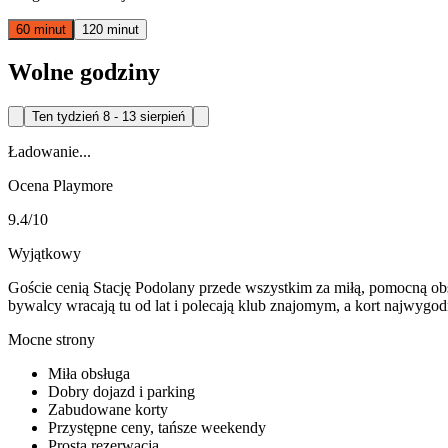
60 minut
120 minut
Wolne godziny
Ten tydzień
8 - 13 sierpień
Ładowanie...
Ocena Playmore
9.4
/10
Wyjątkowy
Goście cenią Stację Podolany przede wszystkim za miłą, pomocną ob
bywalcy wracają tu od lat i polecają klub znajomym, a kort najwyg
Mocne strony
Miła obsługa
Dobry dojazd i parking
Zabudowane korty
Przystępne ceny, tańsze weekendy
Prosta rezerwacja