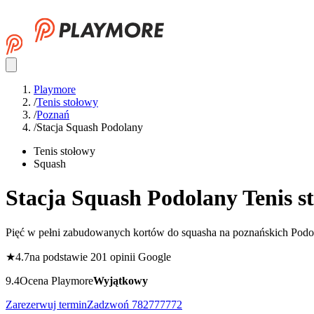
Playmore
/
Tenis stołowy
/
Poznań
/
Stacja Squash Podolany
Tenis stołowy
Squash
Stacja Squash Podolany
Tenis s
Pięć w pełni zabudowanych kortów do squasha na poznańskich Podo
★
4.7
na podstawie 201 opinii Google
9.4
Ocena Playmore
Wyjątkowy
Zarezerwuj termin
Zadzwoń
782777772