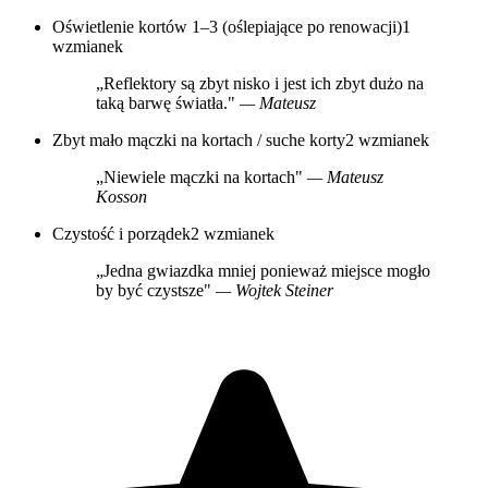
Oświetlenie kortów 1–3 (oślepiające po renowacji)
1
wzmianek
„Reflektory są zbyt nisko i jest ich zbyt dużo na
taką barwę światła."
— Mateusz
Zbyt mało mączki na kortach / suche korty
2 wzmianek
„Niewiele mączki na kortach"
— Mateusz
Kosson
Czystość i porządek
2 wzmianek
„Jedna gwiazdka mniej ponieważ miejsce mogło
by być czystsze"
— Wojtek Steiner