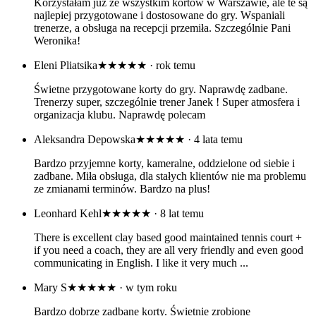
Korzystałam już ze wszystkim kortów w Warszawie, ale te są
najlepiej przygotowane i dostosowane do gry. Wspaniali
trenerze, a obsługa na recepcji przemiła. Szczególnie Pani
Weronika!
Eleni Pliatsika
★★★★★
· rok temu
Świetne przygotowane korty do gry. Naprawdę zadbane.
Trenerzy super, szczególnie trener Janek ! Super atmosfera i
organizacja klubu. Naprawdę polecam
Aleksandra Depowska
★★★★★
· 4 lata temu
Bardzo przyjemne korty, kameralne, oddzielone od siebie i
zadbane. Miła obsługa, dla stałych klientów nie ma problemu
ze zmianami terminów. Bardzo na plus!
Leonhard Kehl
★★★★★
· 8 lat temu
There is excellent clay based good maintained tennis court +
if you need a coach, they are all very friendly and even good
communicating in English. I like it very much ...
Mary S
★★★★★
· w tym roku
Bardzo dobrze zadbane korty. Świetnie zrobione