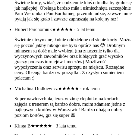
Świetne korty, widać, że codziennie ktoś o to dba by grało się
jak najlepiej. Obsługa bardzo miła i uśmiechnięta szczególnie
Pani Weronika i Pan Bartłomiej, przemili ludzie, zawsze mnie
pytają jak się grało i zawsze zapraszają na kolejny raz!
Hubert Parchomiuk
★★★★★
· 5 lat temu
Świetnie utrzymane, ładnie oddzielone od siebie korty. Można
się poczuć jakby nikogo nie było oprócz nas 😊 Drobnym
minusem są dość małe wybiegi (ma znaczenie tylko dla
wyczynowych zawodników oraz lubiących grać wysoko
graczy podczas turniejów i meczów) Możliwość
wypożyczenia oraz serwisu sprzętu na miejscu. Rozsądne
ceny. Obsługa bardzo w porządku. Z czystym sumieniem
polecam :)
Michalina Dudkiewicz
★★★★★
· rok temu
Super nawierzchnia, teraz w zimę cieplutko na kortach,
zajęcia z trenerem są bardzo dobre, moim zdaniem jedne z
najlepszych kortów w Warszawie! Bardzo dbają o dobry
poziom kortów, gra się super 😃
Kinga B
★★★★★
· 3 lata temu