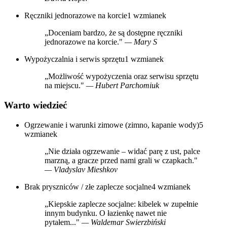
Ręczniki jednorazowe na korcie
1 wzmianek
„Doceniam bardzo, że są dostępne ręczniki
jednorazowe na korcie."
— Mary S
Wypożyczalnia i serwis sprzętu
1 wzmianek
„Możliwość wypożyczenia oraz serwisu sprzętu
na miejscu."
— Hubert Parchomiuk
Warto wiedzieć
Ogrzewanie i warunki zimowe (zimno, kapanie wody)
5
wzmianek
„Nie działa ogrzewanie – widać parę z ust, palce
marzną, a gracze przed nami grali w czapkach."
— Vladyslav Mieshkov
Brak pryszniców / złe zaplecze socjalne
4 wzmianek
„Kiepskie zaplecze socjalne: kibelek w zupełnie
innym budynku. O łazienkę nawet nie
pytałem..."
— Waldemar Swierzbiński