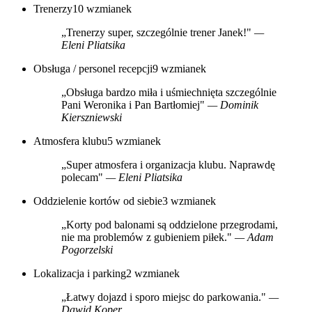
Trenerzy
10 wzmianek
„Trenerzy super, szczególnie trener Janek!"
—
Eleni Pliatsika
Obsługa / personel recepcji
9 wzmianek
„Obsługa bardzo miła i uśmiechnięta szczególnie
Pani Weronika i Pan Bartłomiej"
— Dominik
Kierszniewski
Atmosfera klubu
5 wzmianek
„Super atmosfera i organizacja klubu. Naprawdę
polecam"
— Eleni Pliatsika
Oddzielenie kortów od siebie
3 wzmianek
„Korty pod balonami są oddzielone przegrodami,
nie ma problemów z gubieniem piłek."
— Adam
Pogorzelski
Lokalizacja i parking
2 wzmianek
„Łatwy dojazd i sporo miejsc do parkowania."
—
Dawid Koper