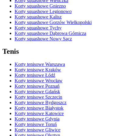
Korty squashowe Wieliczka
Korty squashowe Gniezno
Korty squashowe Legionowo
Korty squashowe Kalisz
Korty squashowe Gorzów Wielkopolski
Korty squashowe Tychy
Korty squashowe Dąbrowa Górnicza
Korty squashowe Nowy Sącz
Tenis
Korty tenisowe Warszawa
Korty tenisowe Kraków
Korty tenisowe Łódź
Korty tenisowe Wrocław
Korty tenisowe Poznań
Korty tenisowe Gdańsk
Korty tenisowe Szczecin
Korty tenisowe Bydgoszcz
Korty tenisowe Białystok
Korty tenisowe Katowice
Korty tenisowe Gdynia
Korty tenisowe Toruń
Korty tenisowe Gliwice
Korty tenisowe Olsztyn