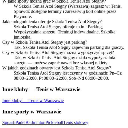
W jakie sporty można grać w Szkoła Tenisa Atol Stegny?
W Szkoła Tenisa Atol Stegny (Warszawa) zagrasz w: Tenis.
Sprawdź dostępne terminy i zarezerwuj kort online przez
Playmore.
Jakie udogodnienia oferuje Szkoła Tenisa Atol Stegny?
Szkoła Tenisa Atol Stegny oferuje m.in.: Parking,
Wypożyczalnia sprzętu, Treningi indywidualne, Szkółka
juniorska.
Czy w Szkoła Tenisa Atol Stegny jest parking?
Tak, Szkoła Tenisa Atol Stegny zapewnia parking dla graczy.
Czy w Szkoła Tenisa Atol Stegny można wypożyczyć sprzęt?
Tak, w Szkoła Tenisa Atol Stegny działa wypożyczalnia
sprzętu — możesz zagrać nawet bez własnej rakiety.
W jakich godzinach otwarty jest Szkoła Tenisa Atol Stegny?
Szkoła Tenisa Atol Stegny jest czynny w godzinach: Pn–Cz
08:00–23:00, Pt 08:00–22:00, Sob–Nd 08:00–20:00.
Inne kluby — Tenis w Warszawie
Inne kluby — Tenis w Warszawie
Inne sporty w Warszawie
Squash
Padel
Badminton
Pickleball
Tenis stołowy