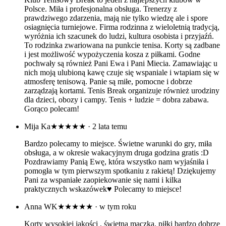
Polsce. Miła i profesjonalna obsługa. Trenerzy z
prawdziwego zdarzenia, mają nie tylko wiedzę ale i spore
osiagnięcia turniejowe. Firma rodzinna z wieloletnią tradycją,
wyróżnia ich szacunek do ludzi, kultura osobista i przyjaźń.
To rodzinka zwariowana na punkcie tenisa. Korty są zadbane
i jest możliwość wypożyczenia kosza z piłkami. Godne
pochwały są również Pani Ewa i Pani Miecia. Zamawiając u
nich moją ulubioną kawę czuje się wspaniale i wtapiam się w
atmosferę tenisową. Panie są miłe, pomocne i dobrze
zarządzają kortami. Tenis Break organizuje również urodziny
dla dzieci, obozy i campy. Tenis + ludzie = dobra zabawa.
Gorąco polecam!
Mija Ka
★★★★★
· 2 lata temu
Bardzo polecamy to miejsce. Świetne warunki do gry, miła
obsługa, a w okresie wakacyjnym druga godzina gratis :D
Pozdrawiamy Panią Ewę, która wszystko nam wyjaśniła i
pomogła w tym pierwszym spotkaniu z rakietą! Dziękujemy
Pani za wspaniałe zaopiekowanie się nami i kilka
praktycznych wskazówek♥️ Polecamy to miejsce!
Anna WK
★★★★★
· w tym roku
Korty wysokiej jakości , świetna mączka, piłki bardzo dobrze