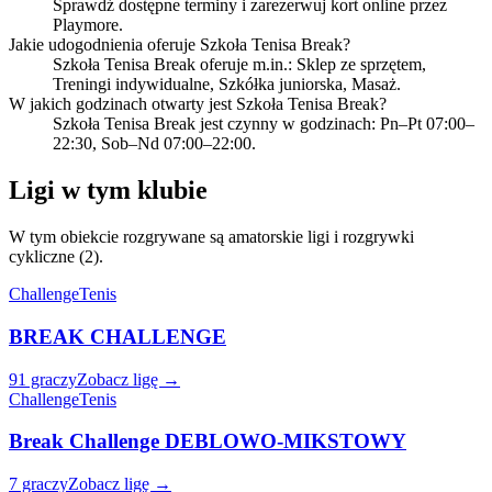
Sprawdź dostępne terminy i zarezerwuj kort online przez
Playmore.
Jakie udogodnienia oferuje Szkoła Tenisa Break?
Szkoła Tenisa Break oferuje m.in.: Sklep ze sprzętem,
Treningi indywidualne, Szkółka juniorska, Masaż.
W jakich godzinach otwarty jest Szkoła Tenisa Break?
Szkoła Tenisa Break jest czynny w godzinach: Pn–Pt 07:00–
22:30, Sob–Nd 07:00–22:00.
Ligi w tym klubie
W tym obiekcie rozgrywane są amatorskie ligi i rozgrywki
cykliczne (2).
Challenge
Tenis
BREAK CHALLENGE
91 graczy
Zobacz ligę →
Challenge
Tenis
Break Challenge DEBLOWO-MIKSTOWY
7 graczy
Zobacz ligę →