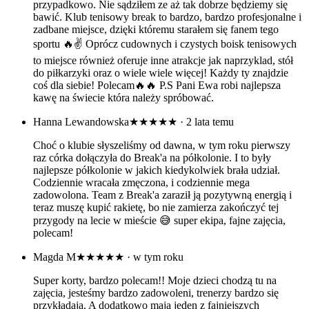
przypadkowo. Nie sądziłem ze aż tak dobrze będziemy się
bawić. Klub tenisowy break to bardzo, bardzo profesjonalne i
zadbane miejsce, dzięki któremu starałem się fanem tego
sportu 🔥✌️ Oprócz cudownych i czystych boisk tenisowych
to miejsce również oferuje inne atrakcje jak naprzyklad, stół
do piłkarzyki oraz o wiele wiele więcej! Każdy ty znajdzie
coś dla siebie! Polecam🔥🔥 P.S Pani Ewa robi najlepsza
kawę na świecie która należy spróbować.
Hanna Lewandowska
★★★★★
· 2 lata temu
Choć o klubie słyszeliśmy od dawna, w tym roku pierwszy
raz córka dołączyła do Break'a na półkolonie. I to były
najlepsze półkolonie w jakich kiedykolwiek brała udział.
Codziennie wracała zmęczona, i codziennie mega
zadowolona. Team z Break'a zaraził ją pozytywną energią i
teraz muszę kupić rakietę, bo nie zamierza zakończyć tej
przygody na lecie w mieście 😅 super ekipa, fajne zajęcia,
polecam!
Magda M
★★★★★
· w tym roku
Super korty, bardzo polecam!! Moje dzieci chodzą tu na
zajęcia, jesteśmy bardzo zadowoleni, trenerzy bardzo się
przykładają. A dodatkowo mają jeden z fajniejszych