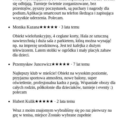
się odbijają. Turnieje świetnie zorganizowane, bez
przestojów, pyszny poczęstunek, są puchary i nagrody dla
podium.Aplikacja smartcourt na telefon śledząca i zapisująca
wszystkie uderzenia. Polecam.
Monika Kazana
★★★★★
· 3 lata temu
Obiekt wielofunkcyjny, 4 ceglane korty, Hala ze sztuczną
nawierzchnią i duża sala z parkietem, ktòrą można wynająć
np. na imprezę urodzinową. Jest też kafejka z dużym
telewizorem. Latem stoliki w ogródku i mały placyk zabaw
dla dzieci.
Przemysław Juncewicz
★★★★★
· 7 lat temu
Najlepszy klub w mieście! Obiekt na wysokim poziomie,
przyjazna sportowa atmosfera, nowe balony, super
oświetlenie, profesjonalna kadra z pasją. Wspaniałe obozy dla
całych rodzin, półkolonie dla dzieciaków, turnieje i eventy :)
polecam
Hubert Kulik
★★★★★
· 2 lata temu
Wraz z moim znajomym wybraliśmy się po raz pierwszy na
grę w tenisa, miejsce Zostało wybrane zupełnie