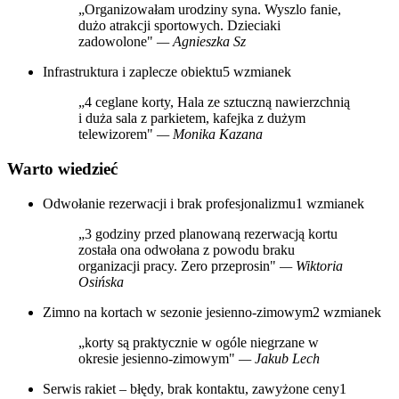
„Organizowałam urodziny syna. Wyszlo fanie,
dużo atrakcji sportowych. Dzieciaki
zadowolone"
— Agnieszka Sz
Infrastruktura i zaplecze obiektu
5 wzmianek
„4 ceglane korty, Hala ze sztuczną nawierzchnią
i duża sala z parkietem, kafejka z dużym
telewizorem"
— Monika Kazana
Warto wiedzieć
Odwołanie rezerwacji i brak profesjonalizmu
1 wzmianek
„3 godziny przed planowaną rezerwacją kortu
została ona odwołana z powodu braku
organizacji pracy. Zero przeprosin"
— Wiktoria
Osińska
Zimno na kortach w sezonie jesienno-zimowym
2 wzmianek
„korty są praktycznie w ogóle niegrzane w
okresie jesienno-zimowym"
— Jakub Lech
Serwis rakiet – błędy, brak kontaktu, zawyżone ceny
1