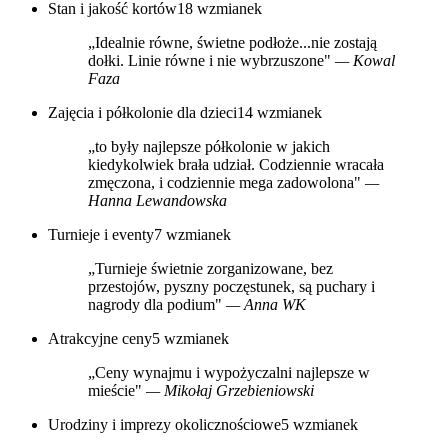
Stan i jakość kortów
18 wzmianek
„Idealnie równe, świetne podłoże...nie zostają
dołki. Linie równe i nie wybrzuszone"
— Kowal
Faza
Zajęcia i półkolonie dla dzieci
14 wzmianek
„to były najlepsze półkolonie w jakich
kiedykolwiek brała udział. Codziennie wracała
zmęczona, i codziennie mega zadowolona"
—
Hanna Lewandowska
Turnieje i eventy
7 wzmianek
„Turnieje świetnie zorganizowane, bez
przestojów, pyszny poczęstunek, są puchary i
nagrody dla podium"
— Anna WK
Atrakcyjne ceny
5 wzmianek
„Ceny wynajmu i wypożyczalni najlepsze w
mieście"
— Mikołaj Grzebieniowski
Urodziny i imprezy okolicznościowe
5 wzmianek