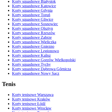
Korty squashowe Białystok
Korty squashowe Katowice
Korty squashowe Gdynia
Korty squashowe Toruń
Korty squashowe Gliwice
Korty squashowe Sosnowiec
Korty squashowe Olsztyn
Korty squashowe Rzeszów
Korty squashowe Zabrze
Korty squashowe Wieliczka
Korty squashowe Gniezno
Korty squashowe Legionowo
Korty squashowe Kalisz
Korty squashowe Gorzów Wielkopolski
Korty squashowe Tychy
Korty squashowe Dąbrowa Górnicza
Korty squashowe Nowy Sącz
Tenis
Korty tenisowe Warszawa
Korty tenisowe Kraków
Korty tenisowe Łódź
Korty tenisowe Wrocław