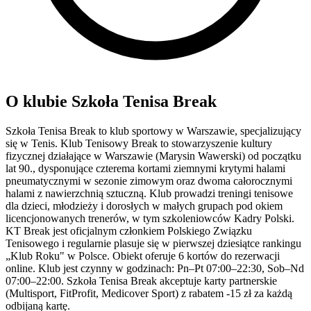
O klubie Szkoła Tenisa Break
Szkoła Tenisa Break to klub sportowy w Warszawie, specjalizujący
się w Tenis. Klub Tenisowy Break to stowarzyszenie kultury
fizycznej działające w Warszawie (Marysin Wawerski) od początku
lat 90., dysponujące czterema kortami ziemnymi krytymi halami
pneumatycznymi w sezonie zimowym oraz dwoma całorocznymi
halami z nawierzchnią sztuczną. Klub prowadzi treningi tenisowe
dla dzieci, młodzieży i dorosłych w małych grupach pod okiem
licencjonowanych trenerów, w tym szkoleniowców Kadry Polski.
KT Break jest oficjalnym członkiem Polskiego Związku
Tenisowego i regularnie plasuje się w pierwszej dziesiątce rankingu
„Klub Roku" w Polsce. Obiekt oferuje 6 kortów do rezerwacji
online. Klub jest czynny w godzinach: Pn–Pt 07:00–22:30, Sob–Nd
07:00–22:00. Szkoła Tenisa Break akceptuje karty partnerskie
(Multisport, FitProfit, Medicover Sport) z rabatem -15 zł za każdą
odbijaną kartę.