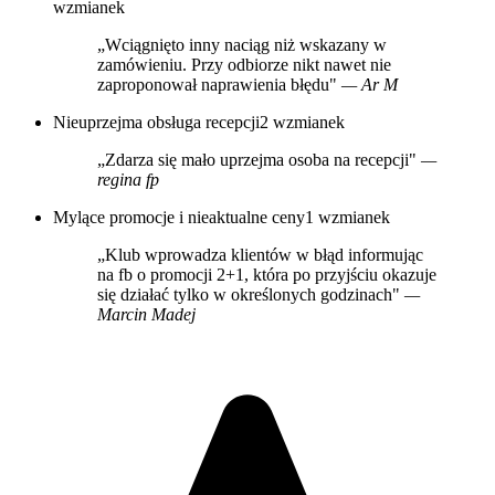
wzmianek
„Wciągnięto inny naciąg niż wskazany w
zamówieniu. Przy odbiorze nikt nawet nie
zaproponował naprawienia błędu"
— Ar M
Nieuprzejma obsługa recepcji
2 wzmianek
„Zdarza się mało uprzejma osoba na recepcji"
—
regina fp
Mylące promocje i nieaktualne ceny
1 wzmianek
„Klub wprowadza klientów w błąd informując
na fb o promocji 2+1, która po przyjściu okazuje
się działać tylko w określonych godzinach"
—
Marcin Madej