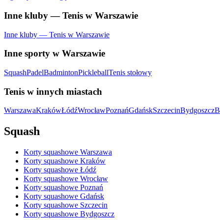
Inne kluby — Tenis w Warszawie
Inne kluby — Tenis w Warszawie
Inne sporty w Warszawie
Squash
Padel
Badminton
Pickleball
Tenis stołowy
Tenis w innych miastach
Warszawa
Kraków
Łódź
Wrocław
Poznań
Gdańsk
Szczecin
Bydgoszcz
B
Squash
Korty squashowe Warszawa
Korty squashowe Kraków
Korty squashowe Łódź
Korty squashowe Wrocław
Korty squashowe Poznań
Korty squashowe Gdańsk
Korty squashowe Szczecin
Korty squashowe Bydgoszcz