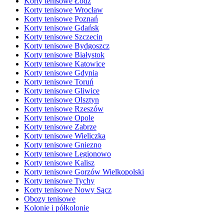
Korty tenisowe Łódź
Korty tenisowe Wrocław
Korty tenisowe Poznań
Korty tenisowe Gdańsk
Korty tenisowe Szczecin
Korty tenisowe Bydgoszcz
Korty tenisowe Białystok
Korty tenisowe Katowice
Korty tenisowe Gdynia
Korty tenisowe Toruń
Korty tenisowe Gliwice
Korty tenisowe Olsztyn
Korty tenisowe Rzeszów
Korty tenisowe Opole
Korty tenisowe Zabrze
Korty tenisowe Wieliczka
Korty tenisowe Gniezno
Korty tenisowe Legionowo
Korty tenisowe Kalisz
Korty tenisowe Gorzów Wielkopolski
Korty tenisowe Tychy
Korty tenisowe Nowy Sącz
Obozy tenisowe
Kolonie i półkolonie