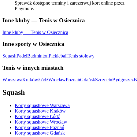
Sprawdź dostępne terminy i zarezerwuj kort online przez
Playmore.
Inne kluby — Tenis w Osiecznica
Inne kluby — Tenis w Osiecznica
Inne sporty w Osiecznica
Squash
Padel
Badminton
Pickleball
Tenis stołowy
Tenis w innych miastach
Warszawa
Kraków
Łódź
Wrocław
Poznań
Gdańsk
Szczecin
Bydgoszcz
B
Squash
Korty squashowe Warszawa
Korty squashowe Kraków
Korty squashowe Łódź
Korty squashowe Wrocław
Korty squashowe Poznań
Korty squashowe Gdańsk