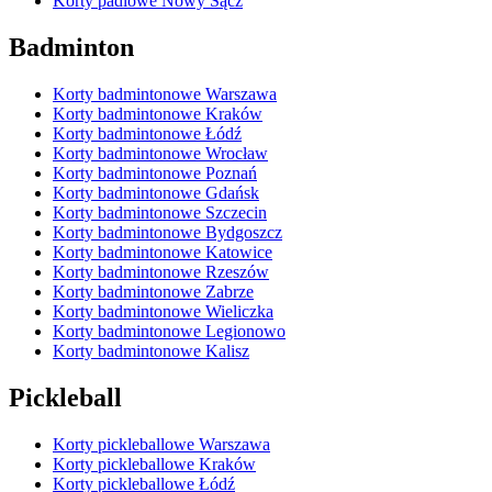
Korty padlowe Nowy Sącz
Badminton
Korty badmintonowe Warszawa
Korty badmintonowe Kraków
Korty badmintonowe Łódź
Korty badmintonowe Wrocław
Korty badmintonowe Poznań
Korty badmintonowe Gdańsk
Korty badmintonowe Szczecin
Korty badmintonowe Bydgoszcz
Korty badmintonowe Katowice
Korty badmintonowe Rzeszów
Korty badmintonowe Zabrze
Korty badmintonowe Wieliczka
Korty badmintonowe Legionowo
Korty badmintonowe Kalisz
Pickleball
Korty pickleballowe Warszawa
Korty pickleballowe Kraków
Korty pickleballowe Łódź