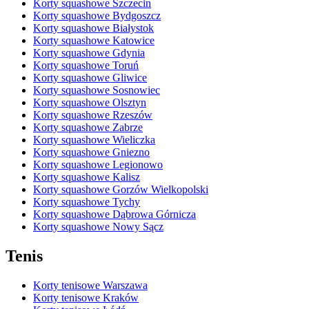
Korty squashowe Szczecin
Korty squashowe Bydgoszcz
Korty squashowe Białystok
Korty squashowe Katowice
Korty squashowe Gdynia
Korty squashowe Toruń
Korty squashowe Gliwice
Korty squashowe Sosnowiec
Korty squashowe Olsztyn
Korty squashowe Rzeszów
Korty squashowe Zabrze
Korty squashowe Wieliczka
Korty squashowe Gniezno
Korty squashowe Legionowo
Korty squashowe Kalisz
Korty squashowe Gorzów Wielkopolski
Korty squashowe Tychy
Korty squashowe Dąbrowa Górnicza
Korty squashowe Nowy Sącz
Tenis
Korty tenisowe Warszawa
Korty tenisowe Kraków