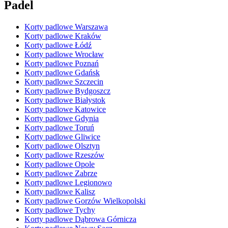
Padel
Korty padlowe Warszawa
Korty padlowe Kraków
Korty padlowe Łódź
Korty padlowe Wrocław
Korty padlowe Poznań
Korty padlowe Gdańsk
Korty padlowe Szczecin
Korty padlowe Bydgoszcz
Korty padlowe Białystok
Korty padlowe Katowice
Korty padlowe Gdynia
Korty padlowe Toruń
Korty padlowe Gliwice
Korty padlowe Olsztyn
Korty padlowe Rzeszów
Korty padlowe Opole
Korty padlowe Zabrze
Korty padlowe Legionowo
Korty padlowe Kalisz
Korty padlowe Gorzów Wielkopolski
Korty padlowe Tychy
Korty padlowe Dąbrowa Górnicza