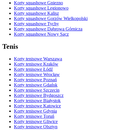
Korty squashowe Gniezno
Korty squashowe Legionowo
Korty squashowe Kalisz
Korty squashowe Gorzów Wielkopolski
Korty squashowe Tychy
Korty squashowe Dąbrowa Górnicza
Korty squashowe Nowy Sącz
Tenis
Korty tenisowe Warszawa
Korty tenisowe Kraków
Korty tenisowe Łódź
Korty tenisowe Wrocław
Korty tenisowe Poznań
Korty tenisowe Gdańsk
Korty tenisowe Szczecin
Korty tenisowe Bydgoszcz
Korty tenisowe Białystok
Korty tenisowe Katowice
Korty tenisowe Gdynia
Korty tenisowe Toruń
Korty tenisowe Gliwice
Korty tenisowe Olsztyn