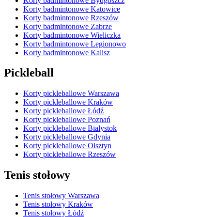
Korty badmintonowe Bydgoszcz
Korty badmintonowe Katowice
Korty badmintonowe Rzeszów
Korty badmintonowe Zabrze
Korty badmintonowe Wieliczka
Korty badmintonowe Legionowo
Korty badmintonowe Kalisz
Pickleball
Korty pickleballowe Warszawa
Korty pickleballowe Kraków
Korty pickleballowe Łódź
Korty pickleballowe Poznań
Korty pickleballowe Białystok
Korty pickleballowe Gdynia
Korty pickleballowe Olsztyn
Korty pickleballowe Rzeszów
Tenis stołowy
Tenis stołowy Warszawa
Tenis stołowy Kraków
Tenis stołowy Łódź