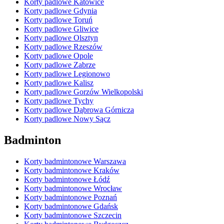
Korty padlowe Katowice
Korty padlowe Gdynia
Korty padlowe Toruń
Korty padlowe Gliwice
Korty padlowe Olsztyn
Korty padlowe Rzeszów
Korty padlowe Opole
Korty padlowe Zabrze
Korty padlowe Legionowo
Korty padlowe Kalisz
Korty padlowe Gorzów Wielkopolski
Korty padlowe Tychy
Korty padlowe Dąbrowa Górnicza
Korty padlowe Nowy Sącz
Badminton
Korty badmintonowe Warszawa
Korty badmintonowe Kraków
Korty badmintonowe Łódź
Korty badmintonowe Wrocław
Korty badmintonowe Poznań
Korty badmintonowe Gdańsk
Korty badmintonowe Szczecin