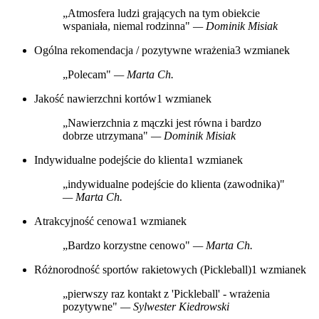
„Atmosfera ludzi grających na tym obiekcie
wspaniała, niemal rodzinna"
— Dominik Misiak
Ogólna rekomendacja / pozytywne wrażenia
3 wzmianek
„Polecam"
— Marta Ch.
Jakość nawierzchni kortów
1 wzmianek
„Nawierzchnia z mączki jest równa i bardzo
dobrze utrzymana"
— Dominik Misiak
Indywidualne podejście do klienta
1 wzmianek
„indywidualne podejście do klienta (zawodnika)"
— Marta Ch.
Atrakcyjność cenowa
1 wzmianek
„Bardzo korzystne cenowo"
— Marta Ch.
Różnorodność sportów rakietowych (Pickleball)
1 wzmianek
„pierwszy raz kontakt z 'Pickleball' - wrażenia
pozytywne"
— Sylwester Kiedrowski