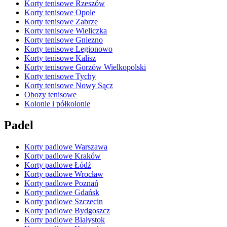
Korty tenisowe Rzeszów
Korty tenisowe Opole
Korty tenisowe Zabrze
Korty tenisowe Wieliczka
Korty tenisowe Gniezno
Korty tenisowe Legionowo
Korty tenisowe Kalisz
Korty tenisowe Gorzów Wielkopolski
Korty tenisowe Tychy
Korty tenisowe Nowy Sącz
Obozy tenisowe
Kolonie i półkolonie
Padel
Korty padlowe Warszawa
Korty padlowe Kraków
Korty padlowe Łódź
Korty padlowe Wrocław
Korty padlowe Poznań
Korty padlowe Gdańsk
Korty padlowe Szczecin
Korty padlowe Bydgoszcz
Korty padlowe Białystok