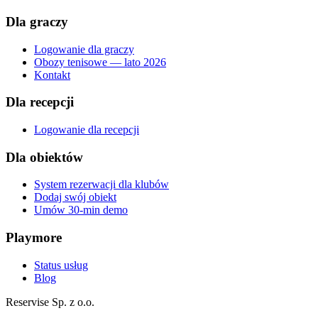
Dla graczy
Logowanie dla graczy
Obozy tenisowe — lato 2026
Kontakt
Dla recepcji
Logowanie dla recepcji
Dla obiektów
System rezerwacji dla klubów
Dodaj swój obiekt
Umów 30-min demo
Playmore
Status usług
Blog
Reservise Sp. z o.o.