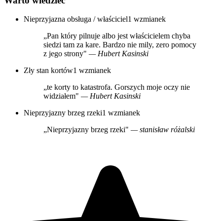
Warto wiedzieć
Nieprzyjazna obsługa / właściciel
1 wzmianek
„Pan który pilnuje albo jest właścicielem chyba
siedzi tam za kare. Bardzo nie mily, zero pomocy
z jego strony"
— Hubert Kasinski
Zły stan kortów
1 wzmianek
„te korty to katastrofa. Gorszych moje oczy nie
widziałem"
— Hubert Kasinski
Nieprzyjazny brzeg rzeki
1 wzmianek
„Nieprzyjazny brzeg rzeki"
— stanisław różalski