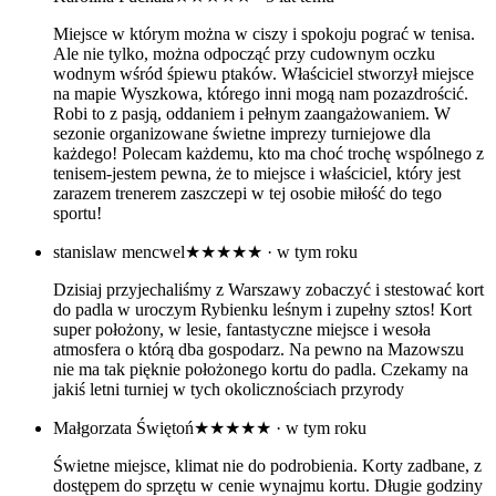
Miejsce w którym można w ciszy i spokoju pograć w tenisa.
Ale nie tylko, można odpocząć przy cudownym oczku
wodnym wśród śpiewu ptaków. Właściciel stworzył miejsce
na mapie Wyszkowa, którego inni mogą nam pozazdrościć.
Robi to z pasją, oddaniem i pełnym zaangażowaniem. W
sezonie organizowane świetne imprezy turniejowe dla
każdego! Polecam każdemu, kto ma choć trochę wspólnego z
tenisem-jestem pewna, że to miejsce i właściciel, który jest
zarazem trenerem zaszczepi w tej osobie miłość do tego
sportu!
stanislaw mencwel
★★★★★
· w tym roku
Dzisiaj przyjechaliśmy z Warszawy zobaczyć i stestować kort
do padla w uroczym Rybienku leśnym i zupełny sztos! Kort
super położony, w lesie, fantastyczne miejsce i wesoła
atmosfera o którą dba gospodarz. Na pewno na Mazowszu
nie ma tak pięknie położonego kortu do padla. Czekamy na
jakiś letni turniej w tych okolicznościach przyrody
Małgorzata Świętoń
★★★★★
· w tym roku
Świetne miejsce, klimat nie do podrobienia. Korty zadbane, z
dostępem do sprzętu w cenie wynajmu kortu. Długie godziny