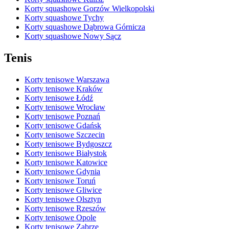
Korty squashowe Gorzów Wielkopolski
Korty squashowe Tychy
Korty squashowe Dąbrowa Górnicza
Korty squashowe Nowy Sącz
Tenis
Korty tenisowe Warszawa
Korty tenisowe Kraków
Korty tenisowe Łódź
Korty tenisowe Wrocław
Korty tenisowe Poznań
Korty tenisowe Gdańsk
Korty tenisowe Szczecin
Korty tenisowe Bydgoszcz
Korty tenisowe Białystok
Korty tenisowe Katowice
Korty tenisowe Gdynia
Korty tenisowe Toruń
Korty tenisowe Gliwice
Korty tenisowe Olsztyn
Korty tenisowe Rzeszów
Korty tenisowe Opole
Korty tenisowe Zabrze