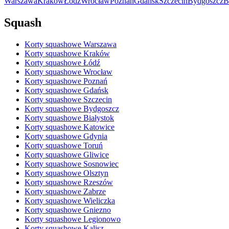
Warszawa
Kraków
Łódź
Wrocław
Poznań
Gdańsk
Szczecin
Bydgoszcz
B
Squash
Korty squashowe Warszawa
Korty squashowe Kraków
Korty squashowe Łódź
Korty squashowe Wrocław
Korty squashowe Poznań
Korty squashowe Gdańsk
Korty squashowe Szczecin
Korty squashowe Bydgoszcz
Korty squashowe Białystok
Korty squashowe Katowice
Korty squashowe Gdynia
Korty squashowe Toruń
Korty squashowe Gliwice
Korty squashowe Sosnowiec
Korty squashowe Olsztyn
Korty squashowe Rzeszów
Korty squashowe Zabrze
Korty squashowe Wieliczka
Korty squashowe Gniezno
Korty squashowe Legionowo
Korty squashowe Kalisz