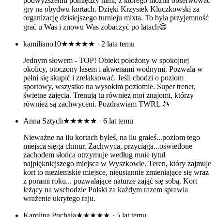
podwyższeniu pomiędzy nimi, z którego można obserwować
gry na obydwu kortach. Dzięki Krzysiek Kluczkowski za
organizację dzisiejszego turnieju mixta. To była przyjemność
grać u Was i znowu Was zobaczyć po latach😄
kamiliano10
★★★★★
· 2 lata temu
Jednym słowem - TOP! Obiekt położony w spokojnej
okolicy, otoczony lasem i akwenami wodnymi. Pozwala w
pełni się skupić i zrelaksować. Jeśli chodzi o poziom
sportowy, wszystko na wysokim poziomie. Super trener,
świetne zajęcia. Trenują tu również moi znajomi, którzy
również są zachwyceni. Pozdrawiam TWRL 🎾
Anna Sztych
★★★★★
· 6 lat temu
Nieważne na ilu kortach byłeś, na ilu grałeś...poziom tego
miejsca sięga chmur. Zachwyca, przyciąga...oświetlone
zachodem słońca otrzymuje według mnie tytuł
najpiękniejszego miejsca w Wyszkowie. Teren, który zajmuje
kort to nieziemskie miejsce, nieustannie zmieniające się wraz
z porami roku... pozwalające naturze zająć się sobą. Kort
leżący na wschodzie Polski za każdym razem sprawia
wrażenie ukrytego raju.
Karolina Puchała
★★★★★
· 5 lat temu