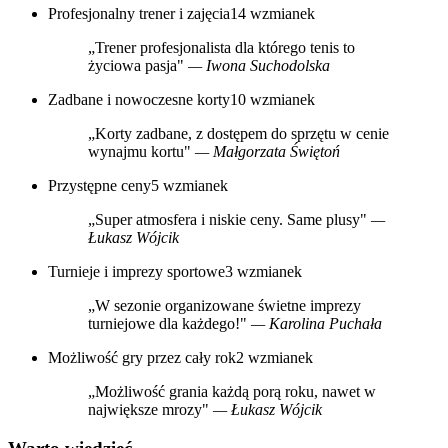
Profesjonalny trener i zajęcia
14 wzmianek
„Trener profesjonalista dla którego tenis to
życiowa pasja"
— Iwona Suchodolska
Zadbane i nowoczesne korty
10 wzmianek
„Korty zadbane, z dostępem do sprzętu w cenie
wynajmu kortu"
— Małgorzata Świętoń
Przystępne ceny
5 wzmianek
„Super atmosfera i niskie ceny. Same plusy"
—
Łukasz Wójcik
Turnieje i imprezy sportowe
3 wzmianek
„W sezonie organizowane świetne imprezy
turniejowe dla każdego!"
— Karolina Puchała
Możliwość gry przez cały rok
2 wzmianek
„Możliwość grania każdą porą roku, nawet w
największe mrozy"
— Łukasz Wójcik