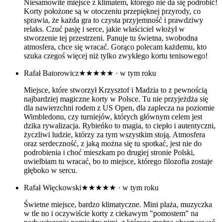
Niesamowite miejsce z klimatem, którego nie da się podrobić!
Korty położone są w otoczeniu przepięknej przyrody, co
sprawia, że każda gra to czysta przyjemność i prawdziwy
relaks. Czuć pasję i serce, jakie właściciel włożył w
stworzenie tej przestrzeni. Panuje tu świetna, swobodna
atmosfera, chce się wracać. Gorąco polecam każdemu, kto
szuka czegoś więcej niż tylko zwykłego kortu tenisowego!
Rafał Batorowicz
★★★★★
· w tym roku
Miejsce, które stworzył Krzysztof i Madzia to z pewnością
najbardziej magiczne korty w Polsce. Tu nie przyjeżdża się
dla nawierzchni rodem z US Open, dla zaplecza na poziomie
Wimbledonu, czy turniejów, których głównym celem jest
dzika rywalizacja. Rybieńko to magia, to ciepło i autentyczni,
życzliwi ludzie, którzy za tym wszystkim stoją. Atmosfera
oraz serdeczność, z jaką można się tu spotkać, jest nie do
podrobienia i choć mieszkam po drugiej stronie Polski,
uwielbiam tu wracać, bo to miejsce, którego filozofia zostaje
głęboko w sercu.
Rafał Więckowski
★★★★★
· w tym roku
Świetne miejsce, bardzo klimatyczne. Mini plaża, muzyczka
w tle no i oczywiście korty z ciekawym "pomostem" na