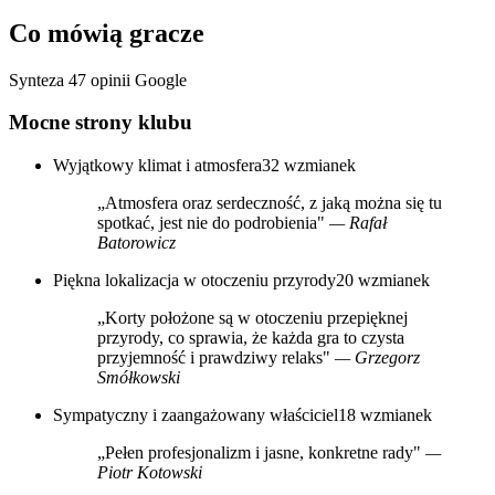
Co mówią gracze
Synteza 47 opinii Google
Mocne strony klubu
Wyjątkowy klimat i atmosfera
32 wzmianek
„Atmosfera oraz serdeczność, z jaką można się tu
spotkać, jest nie do podrobienia"
— Rafał
Batorowicz
Piękna lokalizacja w otoczeniu przyrody
20 wzmianek
„Korty położone są w otoczeniu przepięknej
przyrody, co sprawia, że każda gra to czysta
przyjemność i prawdziwy relaks"
— Grzegorz
Smółkowski
Sympatyczny i zaangażowany właściciel
18 wzmianek
„Pełen profesjonalizm i jasne, konkretne rady"
—
Piotr Kotowski