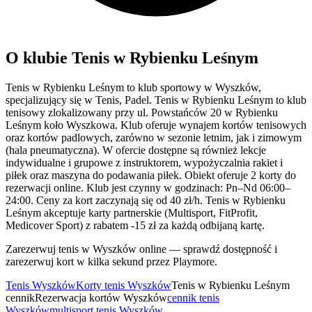
O klubie Tenis w Rybienku Leśnym
Tenis w Rybienku Leśnym to klub sportowy w Wyszków,
specjalizujący się w Tenis, Padel. Tenis w Rybienku Leśnym to klub
tenisowy zlokalizowany przy ul. Powstańców 20 w Rybienku
Leśnym koło Wyszkowa. Klub oferuje wynajem kortów tenisowych
oraz kortów padlowych, zarówno w sezonie letnim, jak i zimowym
(hala pneumatyczna). W ofercie dostępne są również lekcje
indywidualne i grupowe z instruktorem, wypożyczalnia rakiet i
piłek oraz maszyna do podawania piłek. Obiekt oferuje 2 korty do
rezerwacji online. Klub jest czynny w godzinach: Pn–Nd 06:00–
24:00. Ceny za kort zaczynają się od 40 zł/h. Tenis w Rybienku
Leśnym akceptuje karty partnerskie (Multisport, FitProfit,
Medicover Sport) z rabatem -15 zł za każdą odbijaną kartę.
Zarezerwuj tenis w Wyszków online — sprawdź dostępność i
zarezerwuj kort w kilka sekund przez Playmore.
Tenis Wyszków
Korty tenis Wyszków
Tenis w Rybienku Leśnym
cennik
Rezerwacja kortów Wyszków
cennik tenis
Wyszków
multisport tenis Wyszków