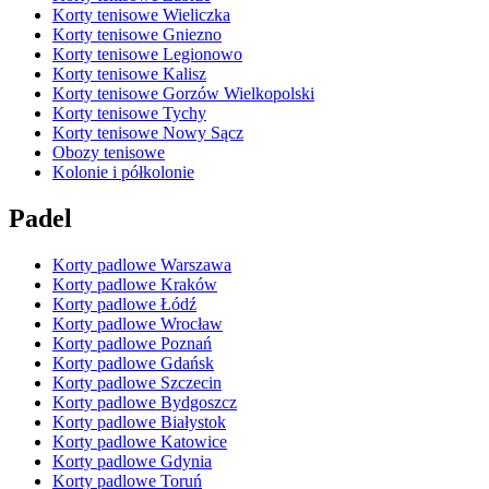
Korty tenisowe Wieliczka
Korty tenisowe Gniezno
Korty tenisowe Legionowo
Korty tenisowe Kalisz
Korty tenisowe Gorzów Wielkopolski
Korty tenisowe Tychy
Korty tenisowe Nowy Sącz
Obozy tenisowe
Kolonie i półkolonie
Padel
Korty padlowe Warszawa
Korty padlowe Kraków
Korty padlowe Łódź
Korty padlowe Wrocław
Korty padlowe Poznań
Korty padlowe Gdańsk
Korty padlowe Szczecin
Korty padlowe Bydgoszcz
Korty padlowe Białystok
Korty padlowe Katowice
Korty padlowe Gdynia
Korty padlowe Toruń