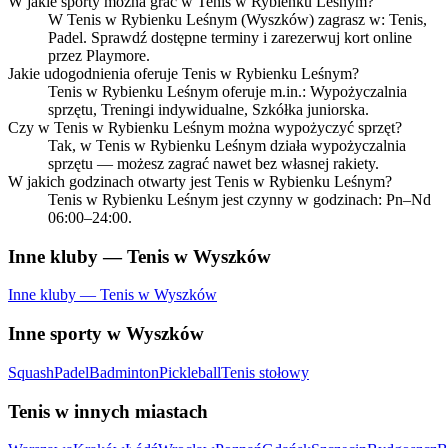
W jakie sporty można grać w Tenis w Rybienku Leśnym?
W Tenis w Rybienku Leśnym (Wyszków) zagrasz w: Tenis,
Padel. Sprawdź dostępne terminy i zarezerwuj kort online
przez Playmore.
Jakie udogodnienia oferuje Tenis w Rybienku Leśnym?
Tenis w Rybienku Leśnym oferuje m.in.: Wypożyczalnia
sprzętu, Treningi indywidualne, Szkółka juniorska.
Czy w Tenis w Rybienku Leśnym można wypożyczyć sprzęt?
Tak, w Tenis w Rybienku Leśnym działa wypożyczalnia
sprzętu — możesz zagrać nawet bez własnej rakiety.
W jakich godzinach otwarty jest Tenis w Rybienku Leśnym?
Tenis w Rybienku Leśnym jest czynny w godzinach: Pn–Nd
06:00–24:00.
Inne kluby — Tenis w Wyszków
Inne kluby — Tenis w Wyszków
Inne sporty w Wyszków
Squash
Padel
Badminton
Pickleball
Tenis stołowy
Tenis w innych miastach