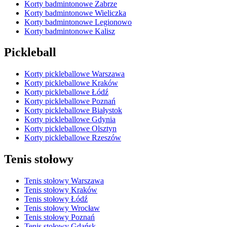
Korty badmintonowe Zabrze
Korty badmintonowe Wieliczka
Korty badmintonowe Legionowo
Korty badmintonowe Kalisz
Pickleball
Korty pickleballowe Warszawa
Korty pickleballowe Kraków
Korty pickleballowe Łódź
Korty pickleballowe Poznań
Korty pickleballowe Białystok
Korty pickleballowe Gdynia
Korty pickleballowe Olsztyn
Korty pickleballowe Rzeszów
Tenis stołowy
Tenis stołowy Warszawa
Tenis stołowy Kraków
Tenis stołowy Łódź
Tenis stołowy Wrocław
Tenis stołowy Poznań
Tenis stołowy Gdańsk