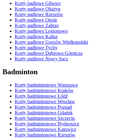
Korty padlowe Gliwice
Korty padlowe Olsztyn
Korty padlowe Rzeszów
Korty padlowe Opole
Korty padlowe Zabrze
Korty padlowe Legionowo
Korty padlowe Kalisz
Korty padlowe Gorzów Wielkopolski
Korty padlowe Tychy
Korty padlowe Dąbrowa Górnicza
Korty padlowe Nowy Sącz
Badminton
Korty badmintonowe Warszawa
Korty badmintonowe Kraków
Korty badmintonowe Łódź
Korty badmintonowe Wrocław
Korty badmintonowe Poznań
Korty badmintonowe Gdańsk
Korty badmintonowe Szczecin
Korty badmintonowe Bydgoszcz
Korty badmintonowe Katowice
Korty badmintonowe Rzeszów