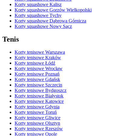
Korty squashowe Kalisz
Korty squashowe Gorzów Wielkopolski
Korty squashowe Tychy
Korty squashowe Dąbrowa Górnicza
Korty squashowe Nowy Sącz
Tenis
Korty tenisowe Warszawa
Korty tenisowe Kraków
Korty tenisowe Łódź
Korty tenisowe Wrocław
Korty tenisowe Poznań
Korty tenisowe Gdańsk
Korty tenisowe Szczecin
Korty tenisowe Bydgoszcz
Korty tenisowe Białystok
Korty tenisowe Katowice
Korty tenisowe Gdynia
Korty tenisowe Toruń
Korty tenisowe Gliwice
Korty tenisowe Olsztyn
Korty tenisowe Rzeszów
Korty tenisowe Opole