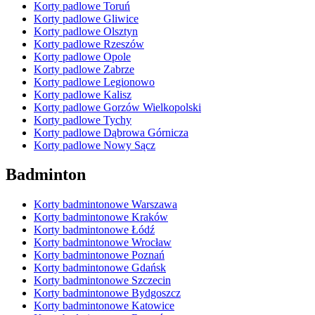
Korty padlowe Toruń
Korty padlowe Gliwice
Korty padlowe Olsztyn
Korty padlowe Rzeszów
Korty padlowe Opole
Korty padlowe Zabrze
Korty padlowe Legionowo
Korty padlowe Kalisz
Korty padlowe Gorzów Wielkopolski
Korty padlowe Tychy
Korty padlowe Dąbrowa Górnicza
Korty padlowe Nowy Sącz
Badminton
Korty badmintonowe Warszawa
Korty badmintonowe Kraków
Korty badmintonowe Łódź
Korty badmintonowe Wrocław
Korty badmintonowe Poznań
Korty badmintonowe Gdańsk
Korty badmintonowe Szczecin
Korty badmintonowe Bydgoszcz
Korty badmintonowe Katowice