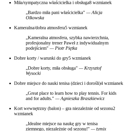
Miła/sympatyczna właścicielka i obsługa
8 wzmianek
„Bardzo miła pani właścicielka"
— Alicja
Olkowska
Kameralna/dobra atmosfera
5 wzmianek
„Kameralna atmosfera, szybka nawierzchnia,
profesjonalny trener Paweł z indywidualnym
podejściem"
— Piotr Piętka
Dobre korty / warunki do gry
5 wzmianek
„Dobre korty, miła obsługa"
— Krzysztof
Wysocki
Dobre miejsce do nauki tenisa (dzieci i dorośli)
4 wzmianek
„Great place to learn how to play tennis. For kids
and for adults."
— Agnieszka Braszkiewicz
Kort wewnętrzny (balon) – gra niezależnie od sezonu
2
wzmianek
„Idealne miejsce na naukę gry w tenisa
ziemnego, niezależnie od sezonu!"
— tymix