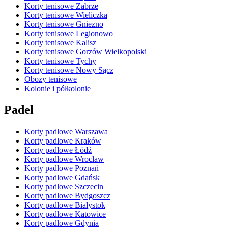
Korty tenisowe Zabrze
Korty tenisowe Wieliczka
Korty tenisowe Gniezno
Korty tenisowe Legionowo
Korty tenisowe Kalisz
Korty tenisowe Gorzów Wielkopolski
Korty tenisowe Tychy
Korty tenisowe Nowy Sącz
Obozy tenisowe
Kolonie i półkolonie
Padel
Korty padlowe Warszawa
Korty padlowe Kraków
Korty padlowe Łódź
Korty padlowe Wrocław
Korty padlowe Poznań
Korty padlowe Gdańsk
Korty padlowe Szczecin
Korty padlowe Bydgoszcz
Korty padlowe Białystok
Korty padlowe Katowice
Korty padlowe Gdynia