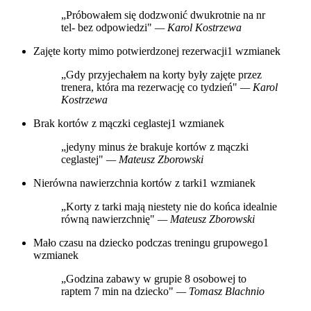
„Próbowałem się dodzwonić dwukrotnie na nr
tel- bez odpowiedzi"
— Karol Kostrzewa
Zajęte korty mimo potwierdzonej rezerwacji
1 wzmianek
„Gdy przyjechałem na korty były zajęte przez
trenera, która ma rezerwację co tydzień"
— Karol
Kostrzewa
Brak kortów z mączki ceglastej
1 wzmianek
„jedyny minus że brakuje kortów z mączki
ceglastej"
— Mateusz Zborowski
Nierówna nawierzchnia kortów z tarki
1 wzmianek
„Korty z tarki mają niestety nie do końca idealnie
równą nawierzchnię"
— Mateusz Zborowski
Mało czasu na dziecko podczas treningu grupowego
1
wzmianek
„Godzina zabawy w grupie 8 osobowej to
raptem 7 min na dziecko"
— Tomasz Blachnio