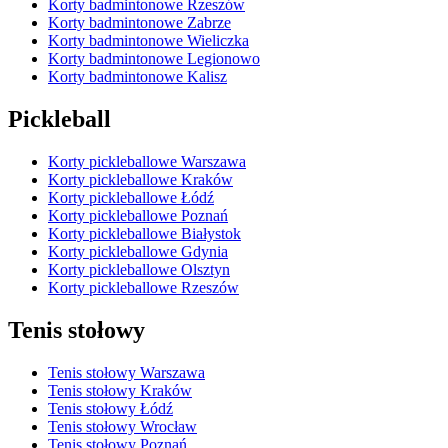
Korty badmintonowe Rzeszów
Korty badmintonowe Zabrze
Korty badmintonowe Wieliczka
Korty badmintonowe Legionowo
Korty badmintonowe Kalisz
Pickleball
Korty pickleballowe Warszawa
Korty pickleballowe Kraków
Korty pickleballowe Łódź
Korty pickleballowe Poznań
Korty pickleballowe Białystok
Korty pickleballowe Gdynia
Korty pickleballowe Olsztyn
Korty pickleballowe Rzeszów
Tenis stołowy
Tenis stołowy Warszawa
Tenis stołowy Kraków
Tenis stołowy Łódź
Tenis stołowy Wrocław
Tenis stołowy Poznań