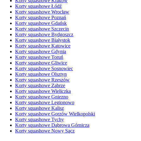
Korty squashowe Kraków
Korty squashowe Łódź
Korty squashowe Wrocław
Korty squashowe Poznań
Korty squashowe Gdańsk
Korty squashowe Szczecin
Korty squashowe Bydgoszcz
Korty squashowe Białystok
Korty squashowe Katowice
Korty squashowe Gdynia
Korty squashowe Toruń
Korty squashowe Gliwice
Korty squashowe Sosnowiec
Korty squashowe Olsztyn
Korty squashowe Rzeszów
Korty squashowe Zabrze
Korty squashowe Wieliczka
Korty squashowe Gniezno
Korty squashowe Legionowo
Korty squashowe Kalisz
Korty squashowe Gorzów Wielkopolski
Korty squashowe Tychy
Korty squashowe Dąbrowa Górnicza
Korty squashowe Nowy Sącz