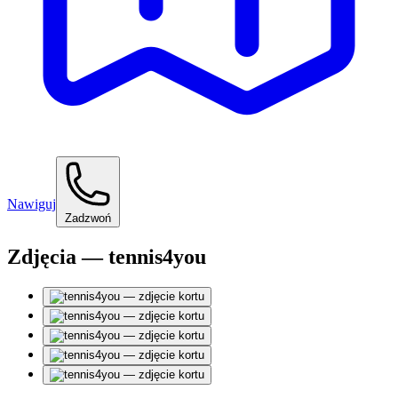
Nawiguj
Zadzwoń
Zdjęcia — tennis4you