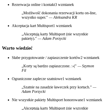
Rezerwacja online i kontakt
3 wzmianek
„Możliwość dokonania rezerwacji kortu on-line,
wszystko super."
— Aleksandra KR
Akceptacja kart Multisport
1 wzmianek
„Akceptują karty Multisport (nie wszystkie
pakiety)."
— Adam Porzycki
Warto wiedzieć
Słabe przygotowanie / zapiaszczenie kortów
2 wzmianek
„Korty są bardzo zapiaszczone. :-("
— Szymon
Fil
Ograniczone zaplecze szatniowe
1 wzmianek
„Szatnie na zasadzie ławeczek przy kortach."
—
Adam Porzycki
Nie wszystkie pakiety Multisport honorowane
1 wzmianek
„Akceptują karty Multisport (nie wszystkie