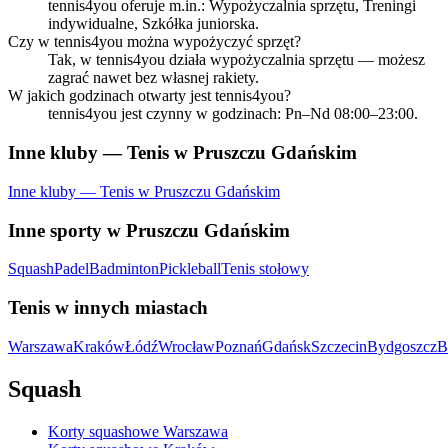
tennis4you oferuje m.in.: Wypożyczalnia sprzętu, Treningi
indywidualne, Szkółka juniorska.
Czy w tennis4you można wypożyczyć sprzęt?
Tak, w tennis4you działa wypożyczalnia sprzętu — możesz
zagrać nawet bez własnej rakiety.
W jakich godzinach otwarty jest tennis4you?
tennis4you jest czynny w godzinach: Pn–Nd 08:00–23:00.
Inne kluby — Tenis w Pruszczu Gdańskim
Inne kluby — Tenis w Pruszczu Gdańskim
Inne sporty w Pruszczu Gdańskim
Squash
Padel
Badminton
Pickleball
Tenis stołowy
Tenis w innych miastach
Warszawa
Kraków
Łódź
Wrocław
Poznań
Gdańsk
Szczecin
Bydgoszcz
B
Squash
Korty squashowe Warszawa