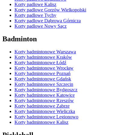
Korty padlowe Kalisz
Korty padlowe Gorzów Wielkopolski
Korty padlowe Tychy
Korty padlowe Dąbrowa Górnicza
Korty padlowe Nowy Sącz
Badminton
Korty badmintonowe Warszawa
Korty badmintonowe Kraków
Korty badmintonowe Łódź
Korty badmintonowe Wrocław
Korty badmintonowe Poznań
Korty badmintonowe Gdańsk
Korty badmintonowe Szczecin
Korty badmintonowe Bydgoszcz
Korty badmintonowe Katowice
Korty badmintonowe Rzeszów
Korty badmintonowe Zabrze
Korty badmintonowe Wieliczka
Korty badmintonowe Legionowo
Korty badmintonowe Kalisz
Pickleball