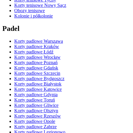
Korty tenisowe Nowy Sącz
Obozy tenisowe
Kolonie i półkolonie
Padel
Korty padlowe Warszawa
Korty padlowe Kraków
Korty padlowe Łódź
Korty padlowe Wrocław
Korty padlowe Poznań
Korty padlowe Gdańsk
Korty padlowe Szczecin
Korty padlowe Bydgoszcz
Korty padlowe Białystok
Korty padlowe Katowice
Korty padlowe Gdynia
Korty padlowe Toruń
Korty padlowe Gliwice
Korty padlowe Olsztyn
Korty padlowe Rzeszów
Korty padlowe Opole
Korty padlowe Zabrze
Korty padlowe Legionowo