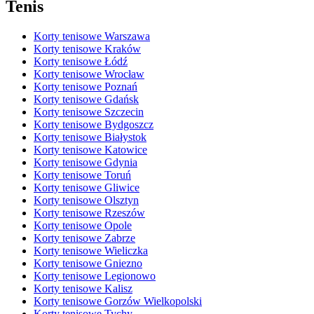
Tenis
Korty tenisowe Warszawa
Korty tenisowe Kraków
Korty tenisowe Łódź
Korty tenisowe Wrocław
Korty tenisowe Poznań
Korty tenisowe Gdańsk
Korty tenisowe Szczecin
Korty tenisowe Bydgoszcz
Korty tenisowe Białystok
Korty tenisowe Katowice
Korty tenisowe Gdynia
Korty tenisowe Toruń
Korty tenisowe Gliwice
Korty tenisowe Olsztyn
Korty tenisowe Rzeszów
Korty tenisowe Opole
Korty tenisowe Zabrze
Korty tenisowe Wieliczka
Korty tenisowe Gniezno
Korty tenisowe Legionowo
Korty tenisowe Kalisz
Korty tenisowe Gorzów Wielkopolski
Korty tenisowe Tychy