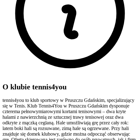
O klubie tennis4you
tennis4you to klub sportowy w Pruszczu Gdańskim, specjalizujący
się w Tenis. Klub Tennis4You w Pruszczu Gdańskim dysponuje
czterema pełnowymiarowymi kortami tenisowymi – dwa kryte
halami z nawierzchnią ze sztucznej trawy tenisowej oraz dwa
odkryte z mączką ceglaną. Hale umożliwiają grę przez cały rok:
latem boki hali są rozsuwane, zimą hale są ogrzewane. Przy hali
znajduje się domek klubowy, gdzie można odpocząć obserwując
grę. Oferta skierowana jest zarówno do osób prywatnych, jak i firm.