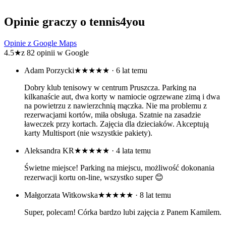
Opinie graczy o tennis4you
Opinie z Google Maps
4.5
★
z 82 opinii w Google
Adam Porzycki
★★★★★
· 6 lat temu
Dobry klub tenisowy w centrum Pruszcza. Parking na
kilkanaście aut, dwa korty w namiocie ogrzewane zimą i dwa
na powietrzu z nawierzchnią mączka. Nie ma problemu z
rezerwacjami kortów, miła obsługa. Szatnie na zasadzie
ławeczek przy kortach. Zajęcia dla dzieciaków. Akceptują
karty Multisport (nie wszystkie pakiety).
Aleksandra KR
★★★★★
· 4 lata temu
Świetne miejsce! Parking na miejscu, możliwość dokonania
rezerwacji kortu on-line, wszystko super 😊
Małgorzata Witkowska
★★★★★
· 8 lat temu
Super, polecam! Córka bardzo lubi zajęcia z Panem Kamilem.