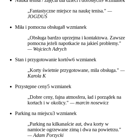
Nauka tenisa / zajęcia dla dzieci i dorosłych
9 wzmianek
„Fantastyczne miejsce na naukę tenisa."
—
JOGDUŚ
Miła i pomocna obsługa
8 wzmianek
„Obsługa bardzo uprzejma i kontaktowa. Zawsze
pomocna jeżeli napotkacie na jakieś problemy."
— Wojciech Adrych
Stan i przygotowanie kortów
6 wzmianek
„Korty świetnie przygotowane, mila obsługa."
—
Karola K
Przystępne ceny
5 wzmianek
„Dobre ceny, fajna atmosfera, ład i porządek na
kortach i w okolicy."
— marcin nosewicz
Parking na miejscu
3 wzmianek
„Parking na kilkanaście aut, dwa korty w
namiocie ogrzewane zimą i dwa na powietrzu."
— Adam Porzycki