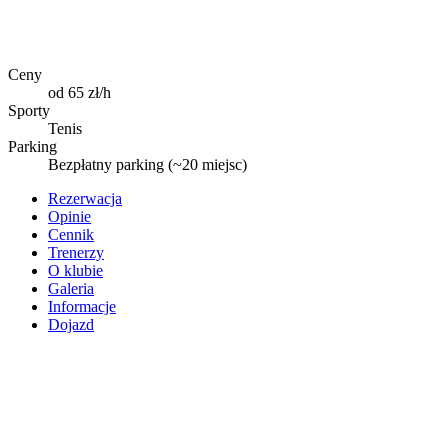
Ceny
od 65 zł/h
Sporty
Tenis
Parking
Bezpłatny parking (~20 miejsc)
Rezerwacja
Opinie
Cennik
Trenerzy
O klubie
Galeria
Informacje
Dojazd