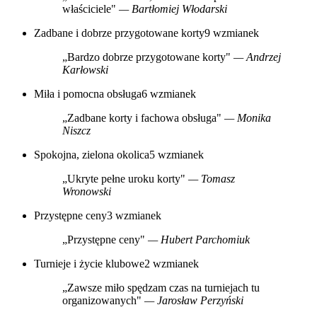
właściciele"
— Bartłomiej Włodarski
Zadbane i dobrze przygotowane korty
9 wzmianek
„Bardzo dobrze przygotowane korty"
— Andrzej
Karłowski
Miła i pomocna obsługa
6 wzmianek
„Zadbane korty i fachowa obsługa"
— Monika
Niszcz
Spokojna, zielona okolica
5 wzmianek
„Ukryte pełne uroku korty"
— Tomasz
Wronowski
Przystępne ceny
3 wzmianek
„Przystępne ceny"
— Hubert Parchomiuk
Turnieje i życie klubowe
2 wzmianek
„Zawsze miło spędzam czas na turniejach tu
organizowanych"
— Jarosław Perzyński