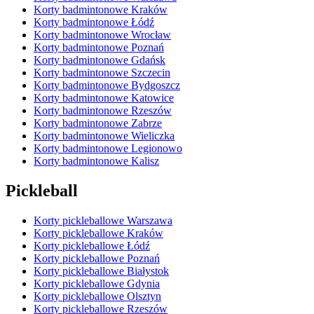
Korty badmintonowe Kraków
Korty badmintonowe Łódź
Korty badmintonowe Wrocław
Korty badmintonowe Poznań
Korty badmintonowe Gdańsk
Korty badmintonowe Szczecin
Korty badmintonowe Bydgoszcz
Korty badmintonowe Katowice
Korty badmintonowe Rzeszów
Korty badmintonowe Zabrze
Korty badmintonowe Wieliczka
Korty badmintonowe Legionowo
Korty badmintonowe Kalisz
Pickleball
Korty pickleballowe Warszawa
Korty pickleballowe Kraków
Korty pickleballowe Łódź
Korty pickleballowe Poznań
Korty pickleballowe Białystok
Korty pickleballowe Gdynia
Korty pickleballowe Olsztyn
Korty pickleballowe Rzeszów