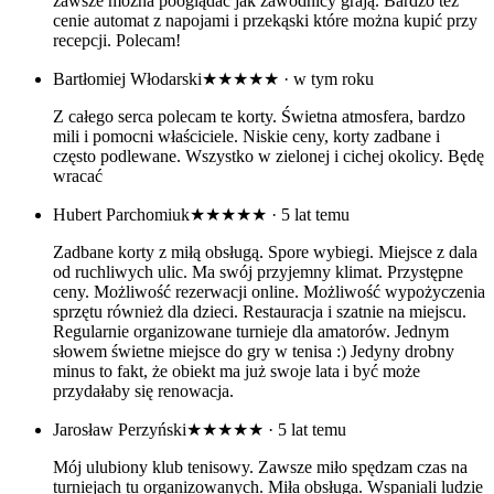
zawsze można pooglądać jak zawodnicy grają. Bardzo tez
cenie automat z napojami i przekąski które można kupić przy
recepcji. Polecam!
Bartłomiej Włodarski
★★★★★
· w tym roku
Z całego serca polecam te korty. Świetna atmosfera, bardzo
mili i pomocni właściciele. Niskie ceny, korty zadbane i
często podlewane. Wszystko w zielonej i cichej okolicy. Będę
wracać
Hubert Parchomiuk
★★★★★
· 5 lat temu
Zadbane korty z miłą obsługą. Spore wybiegi. Miejsce z dala
od ruchliwych ulic. Ma swój przyjemny klimat. Przystępne
ceny. Możliwość rezerwacji online. Możliwość wypożyczenia
sprzętu również dla dzieci. Restauracja i szatnie na miejscu.
Regularnie organizowane turnieje dla amatorów. Jednym
słowem świetne miejsce do gry w tenisa :) Jedyny drobny
minus to fakt, że obiekt ma już swoje lata i być może
przydałaby się renowacja.
Jarosław Perzyński
★★★★★
· 5 lat temu
Mój ulubiony klub tenisowy. Zawsze miło spędzam czas na
turniejach tu organizowanych. Miła obsługa. Wspaniali ludzie