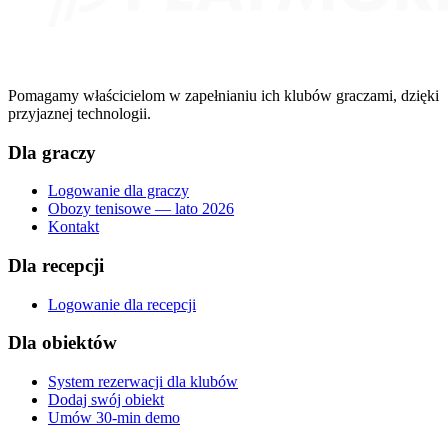
Pomagamy właścicielom w zapełnianiu ich klubów graczami, dzięki
przyjaznej technologii.
Dla graczy
Logowanie dla graczy
Obozy tenisowe — lato 2026
Kontakt
Dla recepcji
Logowanie dla recepcji
Dla obiektów
System rezerwacji dla klubów
Dodaj swój obiekt
Umów 30-min demo