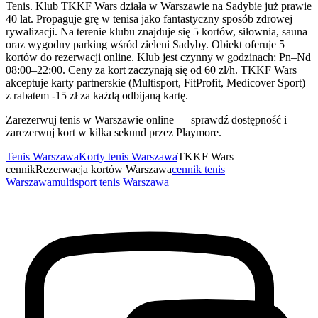
Tenis. Klub TKKF Wars działa w Warszawie na Sadybie już prawie
40 lat. Propaguje grę w tenisa jako fantastyczny sposób zdrowej
rywalizacji. Na terenie klubu znajduje się 5 kortów, siłownia, sauna
oraz wygodny parking wśród zieleni Sadyby. Obiekt oferuje 5
kortów do rezerwacji online. Klub jest czynny w godzinach: Pn–Nd
08:00–22:00. Ceny za kort zaczynają się od 60 zł/h. TKKF Wars
akceptuje karty partnerskie (Multisport, FitProfit, Medicover Sport)
z rabatem -15 zł za każdą odbijaną kartę.
Zarezerwuj tenis w Warszawie online — sprawdź dostępność i
zarezerwuj kort w kilka sekund przez Playmore.
Tenis Warszawa
Korty tenis Warszawa
TKKF Wars
cennik
Rezerwacja kortów Warszawa
cennik tenis
Warszawa
multisport tenis Warszawa