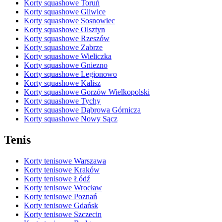
Korty squashowe Toruń
Korty squashowe Gliwice
Korty squashowe Sosnowiec
Korty squashowe Olsztyn
Korty squashowe Rzeszów
Korty squashowe Zabrze
Korty squashowe Wieliczka
Korty squashowe Gniezno
Korty squashowe Legionowo
Korty squashowe Kalisz
Korty squashowe Gorzów Wielkopolski
Korty squashowe Tychy
Korty squashowe Dąbrowa Górnicza
Korty squashowe Nowy Sącz
Tenis
Korty tenisowe Warszawa
Korty tenisowe Kraków
Korty tenisowe Łódź
Korty tenisowe Wrocław
Korty tenisowe Poznań
Korty tenisowe Gdańsk
Korty tenisowe Szczecin