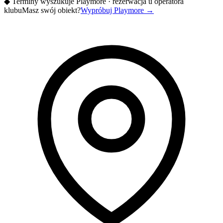
◆
Terminy wyszukuje Playmore · rezerwacja u operatora
klubu
Masz swój obiekt?
Wypróbuj Playmore
→