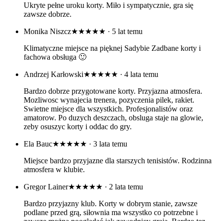
Ukryte pełne uroku korty. Miło i sympatycznie, gra się
zawsze dobrze.
Monika Niszcz
★★★★★
· 5 lat temu
Klimatyczne miejsce na pięknej Sadybie Zadbane korty i
fachowa obsługa 🙂
Andrzej Karłowski
★★★★★
· 4 lata temu
Bardzo dobrze przygotowane korty. Przyjazna atmosfera.
Mozliwosc wynajecia trenera, pozyczenia pilek, rakiet.
Swietne miejsce dla wszystkich. Profesjonalistów oraz
amatorow. Po duzych deszczach, obsluga staje na glowie,
zeby osuszyc korty i oddac do gry.
Ela Bauc
★★★★★
· 3 lata temu
Miejsce bardzo przyjazne dla starszych tenisistów. Rodzinna
atmosfera w klubie.
Gregor Lainer
★★★★★
· 2 lata temu
Bardzo przyjazny klub. Korty w dobrym stanie, zawsze
podlane przed grą, siłownia ma wszystko co potrzebne i