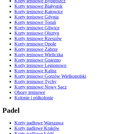
Korty tenisowe Bydgoszcz
Korty tenisowe Białystok
Korty tenisowe Katowice
Korty tenisowe Gdynia
Korty tenisowe Toruń
Korty tenisowe Gliwice
Korty tenisowe Olsztyn
Korty tenisowe Rzeszów
Korty tenisowe Opole
Korty tenisowe Zabrze
Korty tenisowe Wieliczka
Korty tenisowe Gniezno
Korty tenisowe Legionowo
Korty tenisowe Kalisz
Korty tenisowe Gorzów Wielkopolski
Korty tenisowe Tychy
Korty tenisowe Nowy Sącz
Obozy tenisowe
Kolonie i półkolonie
Padel
Korty padlowe Warszawa
Korty padlowe Kraków
Korty padlowe Łódź