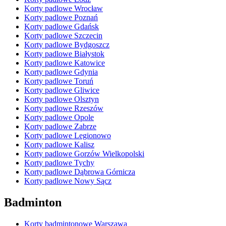
Korty padlowe Wrocław
Korty padlowe Poznań
Korty padlowe Gdańsk
Korty padlowe Szczecin
Korty padlowe Bydgoszcz
Korty padlowe Białystok
Korty padlowe Katowice
Korty padlowe Gdynia
Korty padlowe Toruń
Korty padlowe Gliwice
Korty padlowe Olsztyn
Korty padlowe Rzeszów
Korty padlowe Opole
Korty padlowe Zabrze
Korty padlowe Legionowo
Korty padlowe Kalisz
Korty padlowe Gorzów Wielkopolski
Korty padlowe Tychy
Korty padlowe Dąbrowa Górnicza
Korty padlowe Nowy Sącz
Badminton
Korty badmintonowe Warszawa