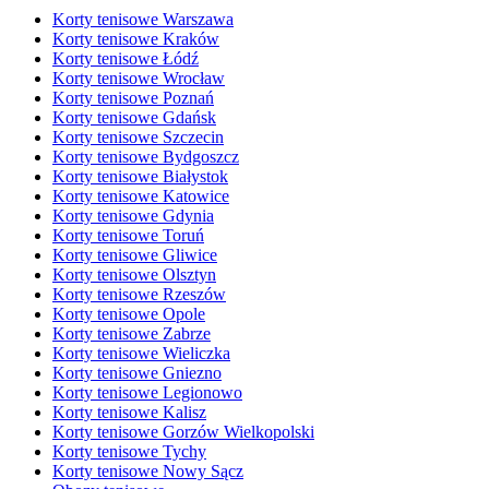
Korty tenisowe Warszawa
Korty tenisowe Kraków
Korty tenisowe Łódź
Korty tenisowe Wrocław
Korty tenisowe Poznań
Korty tenisowe Gdańsk
Korty tenisowe Szczecin
Korty tenisowe Bydgoszcz
Korty tenisowe Białystok
Korty tenisowe Katowice
Korty tenisowe Gdynia
Korty tenisowe Toruń
Korty tenisowe Gliwice
Korty tenisowe Olsztyn
Korty tenisowe Rzeszów
Korty tenisowe Opole
Korty tenisowe Zabrze
Korty tenisowe Wieliczka
Korty tenisowe Gniezno
Korty tenisowe Legionowo
Korty tenisowe Kalisz
Korty tenisowe Gorzów Wielkopolski
Korty tenisowe Tychy
Korty tenisowe Nowy Sącz