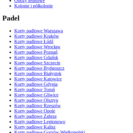
Obozy tenisowe
Kolonie i półkolonie
Padel
Korty padlowe Warszawa
Korty padlowe Kraków
Korty padlowe Łódź
Korty padlowe Wrocław
Korty padlowe Poznań
Korty padlowe Gdańsk
Korty padlowe Szczecin
Korty padlowe Bydgoszcz
Korty padlowe Białystok
Korty padlowe Katowice
Korty padlowe Gdynia
Korty padlowe Toruń
Korty padlowe Gliwice
Korty padlowe Olsztyn
Korty padlowe Rzeszów
Korty padlowe Opole
Korty padlowe Zabrze
Korty padlowe Legionowo
Korty padlowe Kalisz
Korty padlowe Gorzów Wielkopolski