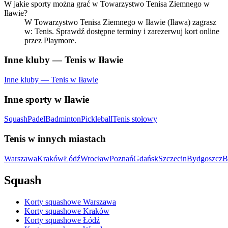
W jakie sporty można grać w Towarzystwo Tenisa Ziemnego w
Iławie?
W Towarzystwo Tenisa Ziemnego w Iławie (Iława) zagrasz
w: Tenis. Sprawdź dostępne terminy i zarezerwuj kort online
przez Playmore.
Inne kluby — Tenis w Iławie
Inne kluby — Tenis w Iławie
Inne sporty w Iławie
Squash
Padel
Badminton
Pickleball
Tenis stołowy
Tenis w innych miastach
Warszawa
Kraków
Łódź
Wrocław
Poznań
Gdańsk
Szczecin
Bydgoszcz
B
Squash
Korty squashowe Warszawa
Korty squashowe Kraków
Korty squashowe Łódź