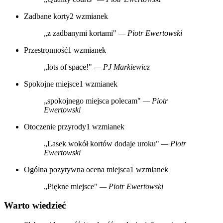
Zadbane korty
2 wzmianek
„z zadbanymi kortami"
— Piotr Ewertowski
Przestronność
1 wzmianek
„lots of space!"
— PJ Markiewicz
Spokojne miejsce
1 wzmianek
„spokojnego miejsca polecam"
— Piotr
Ewertowski
Otoczenie przyrody
1 wzmianek
„Lasek wokół kortów dodaje uroku"
— Piotr
Ewertowski
Ogólna pozytywna ocena miejsca
1 wzmianek
„Piękne miejsce"
— Piotr Ewertowski
Warto wiedzieć