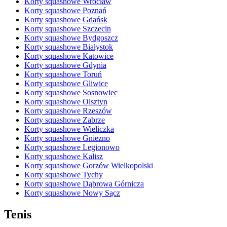
Korty squashowe Wrocław
Korty squashowe Poznań
Korty squashowe Gdańsk
Korty squashowe Szczecin
Korty squashowe Bydgoszcz
Korty squashowe Białystok
Korty squashowe Katowice
Korty squashowe Gdynia
Korty squashowe Toruń
Korty squashowe Gliwice
Korty squashowe Sosnowiec
Korty squashowe Olsztyn
Korty squashowe Rzeszów
Korty squashowe Zabrze
Korty squashowe Wieliczka
Korty squashowe Gniezno
Korty squashowe Legionowo
Korty squashowe Kalisz
Korty squashowe Gorzów Wielkopolski
Korty squashowe Tychy
Korty squashowe Dąbrowa Górnicza
Korty squashowe Nowy Sącz
Tenis