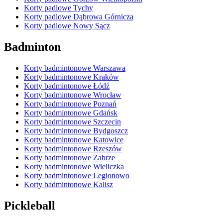
Korty padlowe Tychy
Korty padlowe Dąbrowa Górnicza
Korty padlowe Nowy Sącz
Badminton
Korty badmintonowe Warszawa
Korty badmintonowe Kraków
Korty badmintonowe Łódź
Korty badmintonowe Wrocław
Korty badmintonowe Poznań
Korty badmintonowe Gdańsk
Korty badmintonowe Szczecin
Korty badmintonowe Bydgoszcz
Korty badmintonowe Katowice
Korty badmintonowe Rzeszów
Korty badmintonowe Zabrze
Korty badmintonowe Wieliczka
Korty badmintonowe Legionowo
Korty badmintonowe Kalisz
Pickleball