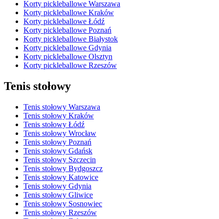
Korty pickleballowe Warszawa
Korty pickleballowe Kraków
Korty pickleballowe Łódź
Korty pickleballowe Poznań
Korty pickleballowe Białystok
Korty pickleballowe Gdynia
Korty pickleballowe Olsztyn
Korty pickleballowe Rzeszów
Tenis stołowy
Tenis stołowy Warszawa
Tenis stołowy Kraków
Tenis stołowy Łódź
Tenis stołowy Wrocław
Tenis stołowy Poznań
Tenis stołowy Gdańsk
Tenis stołowy Szczecin
Tenis stołowy Bydgoszcz
Tenis stołowy Katowice
Tenis stołowy Gdynia
Tenis stołowy Gliwice
Tenis stołowy Sosnowiec
Tenis stołowy Rzeszów