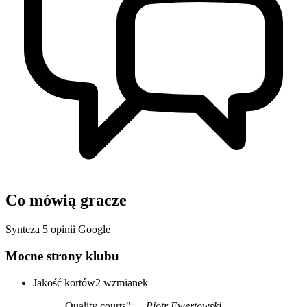
Co mówią gracze
Synteza 5 opinii Google
Mocne strony klubu
Jakość kortów
2 wzmianek
„Quality courts"
— Piotr Ewertowski