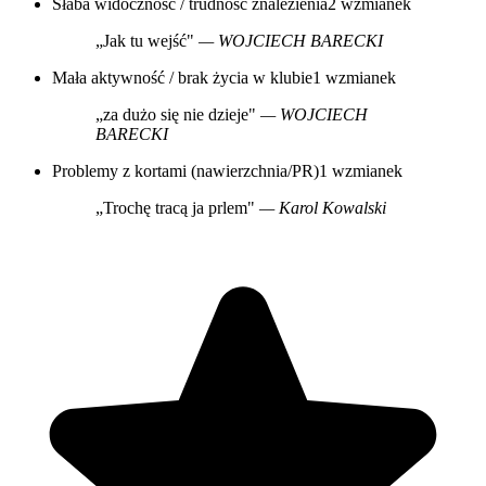
Słaba widoczność / trudność znalezienia
2 wzmianek
„Jak tu wejść"
— WOJCIECH BARECKI
Mała aktywność / brak życia w klubie
1 wzmianek
„za dużo się nie dzieje"
— WOJCIECH
BARECKI
Problemy z kortami (nawierzchnia/PR)
1 wzmianek
„Trochę tracą ja prlem"
— Karol Kowalski