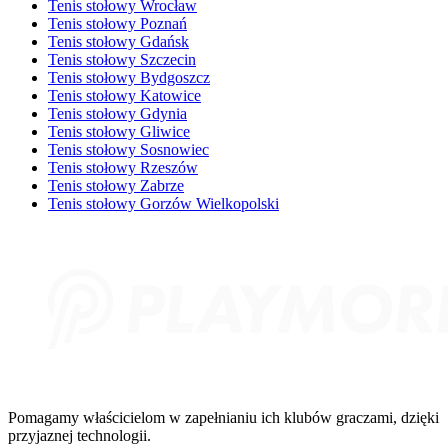
Tenis stołowy Wrocław
Tenis stołowy Poznań
Tenis stołowy Gdańsk
Tenis stołowy Szczecin
Tenis stołowy Bydgoszcz
Tenis stołowy Katowice
Tenis stołowy Gdynia
Tenis stołowy Gliwice
Tenis stołowy Sosnowiec
Tenis stołowy Rzeszów
Tenis stołowy Zabrze
Tenis stołowy Gorzów Wielkopolski
Pomagamy właścicielom w zapełnianiu ich klubów graczami, dzięki
przyjaznej technologii.