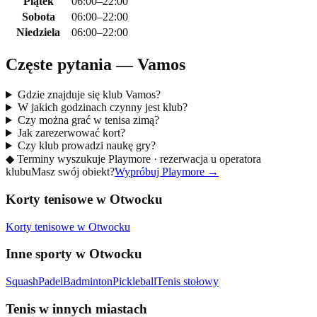
Piątek
06:00–22:00
Sobota
06:00–22:00
Niedziela
06:00–22:00
Częste pytania — Vamos
Gdzie znajduje się klub Vamos?
W jakich godzinach czynny jest klub?
Czy można grać w tenisa zimą?
Jak zarezerwować kort?
Czy klub prowadzi naukę gry?
◆
Terminy wyszukuje Playmore · rezerwacja u operatora
klubu
Masz swój obiekt?
Wypróbuj Playmore
→
Korty tenisowe w Otwocku
Korty tenisowe w Otwocku
Inne sporty w Otwocku
Squash
Padel
Badminton
Pickleball
Tenis stołowy
Tenis w innych miastach