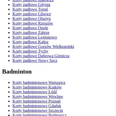
Korty padlowe Gdynia
Korty padlowe Toruń
Korty padlowe Gliwice
Korty padlowe Olsztyn
Korty padlowe Rzeszów
Korty padlowe Opole
Korty padlowe Zabrze
Korty padlowe Legionowo
Korty padlowe Kalisz
Korty padlowe Gorzów Wielkopolski
Korty padlowe Tychy
Korty padlowe Dąbrowa Górnicza
Korty padlowe Nowy Sącz
Badminton
Korty badmintonowe Warszawa
Korty badmintonowe Kraków
Korty badmintonowe Łódź
Korty badmintonowe Wrocław
Korty badmintonowe Poznań
Korty badmintonowe Gdańsk
Korty badmintonowe Szczecin
Korty badmintonowe Bydgoszcz