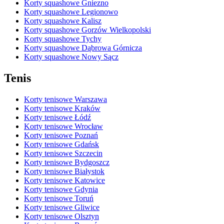
Korty squashowe Gniezno
Korty squashowe Legionowo
Korty squashowe Kalisz
Korty squashowe Gorzów Wielkopolski
Korty squashowe Tychy
Korty squashowe Dąbrowa Górnicza
Korty squashowe Nowy Sącz
Tenis
Korty tenisowe Warszawa
Korty tenisowe Kraków
Korty tenisowe Łódź
Korty tenisowe Wrocław
Korty tenisowe Poznań
Korty tenisowe Gdańsk
Korty tenisowe Szczecin
Korty tenisowe Bydgoszcz
Korty tenisowe Białystok
Korty tenisowe Katowice
Korty tenisowe Gdynia
Korty tenisowe Toruń
Korty tenisowe Gliwice
Korty tenisowe Olsztyn