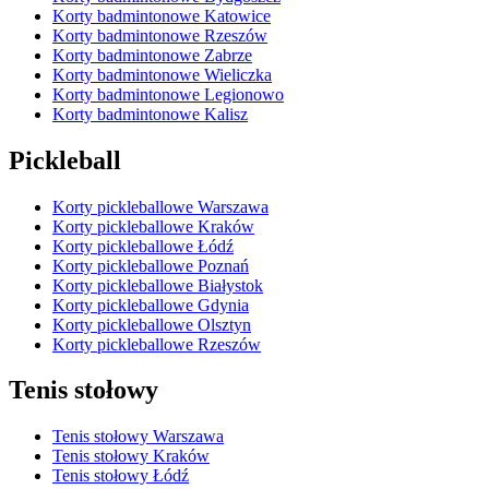
Korty badmintonowe Katowice
Korty badmintonowe Rzeszów
Korty badmintonowe Zabrze
Korty badmintonowe Wieliczka
Korty badmintonowe Legionowo
Korty badmintonowe Kalisz
Pickleball
Korty pickleballowe Warszawa
Korty pickleballowe Kraków
Korty pickleballowe Łódź
Korty pickleballowe Poznań
Korty pickleballowe Białystok
Korty pickleballowe Gdynia
Korty pickleballowe Olsztyn
Korty pickleballowe Rzeszów
Tenis stołowy
Tenis stołowy Warszawa
Tenis stołowy Kraków
Tenis stołowy Łódź