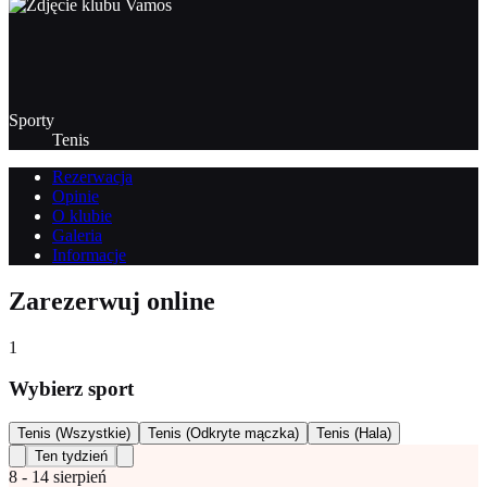
Sporty
Tenis
Rezerwacja
Opinie
O klubie
Galeria
Informacje
Zarezerwuj online
1
Wybierz sport
Tenis (Wszystkie)
Tenis (Odkryte mączka)
Tenis (Hala)
Ten tydzień
8 - 14 sierpień