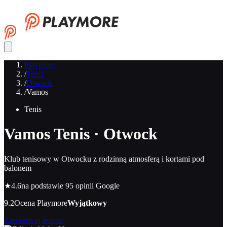
Playmore
/
Tenis
/
Otwock
/
Vamos
Tenis
Vamos
Tenis · Otwock
Klub tenisowy w Otwocku z rodzinną atmosferą i kortami pod
balonem
★
4.6
na podstawie 95 opinii Google
9.2
Ocena Playmore
Wyjątkowy
Zarezerwuj termin