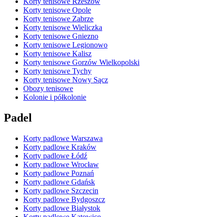
Korty tenisowe Rzeszów
Korty tenisowe Opole
Korty tenisowe Zabrze
Korty tenisowe Wieliczka
Korty tenisowe Gniezno
Korty tenisowe Legionowo
Korty tenisowe Kalisz
Korty tenisowe Gorzów Wielkopolski
Korty tenisowe Tychy
Korty tenisowe Nowy Sącz
Obozy tenisowe
Kolonie i półkolonie
Padel
Korty padlowe Warszawa
Korty padlowe Kraków
Korty padlowe Łódź
Korty padlowe Wrocław
Korty padlowe Poznań
Korty padlowe Gdańsk
Korty padlowe Szczecin
Korty padlowe Bydgoszcz
Korty padlowe Białystok
Korty padlowe Katowice