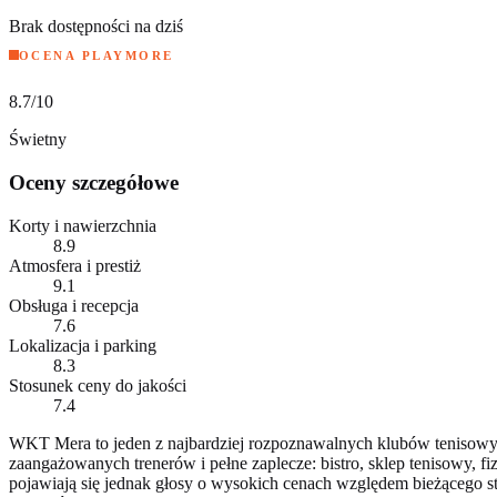
Brak dostępności na dziś
OCENA PLAYMORE
8.7
/10
Świetny
Oceny szczegółowe
Korty i nawierzchnia
8.9
Atmosfera i prestiż
9.1
Obsługa i recepcja
7.6
Lokalizacja i parking
8.3
Stosunek ceny do jakości
7.4
WKT Mera to jeden z najbardziej rozpoznawalnych klubów tenisowyc
zaangażowanych trenerów i pełne zaplecze: bistro, sklep tenisowy, f
pojawiają się jednak głosy o wysokich cenach względem bieżącego st