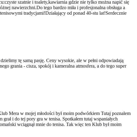
czyste szatnie i toalety,kawiarnia gdzie nie tylko można napić się
óżnej nawierzchni.Do tego bardzo miła i profesjonalna obsługa a
enisowymi tradycjami!Działający od ponad 40-stu lat!Serdecznie
 dzielimy tę samą pasję. Ceny wysokie, ale w pełni odpowiadają
nego grania - cisza, spokój i kameralna atmosfera, a do tego super
er Klub Mera w mojej młodości był moim podwórkiem Tutaj poznalem
ał i do tej pory gra w tenisa. Spotkałem tutaj wspaniałych
Domański wciągnął mnie do tenisa. Tak więc ten Klub był moim