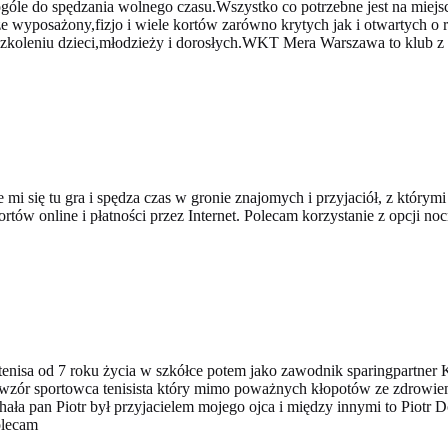
góle do spędzania wolnego czasu.Wszystko co potrzebne jest na miejscu:
 wyposażony,fizjo i wiele kortów zarówno krytych jak i otwartych o r
zkoleniu dzieci,młodzieży i dorosłych.WKT Mera Warszawa to klub z t
 się tu gra i spędza czas w gronie znajomych i przyjaciół, z którymi
rtów online i płatności przez Internet. Polecam korzystanie z opcji noc
w tenisa od 7 roku życia w szkółce potem jako zawodnik sparingpartn
ór sportowca tenisista który mimo poważnych kłopotów ze zdrowiem gr
ała pan Piotr był przyjacielem mojego ojca i między innymi to Piotr 
olecam