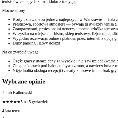
tenisistów ceniących klimat klubu z tradycją.
Mocne strony
Korty uznawane za jedne z najlepszych w Warszawie — hala z 
Prestiżowa, sportowa atmosfera — bywają tu gwiazdy tenisa 
Zaangażowani, profesjonalni trenerzy i mocna szkółka tenisow
Wszystko na miejscu — bistro, sklep tenisowy, fizjoterapia, sił
Wygodna rezerwacja online i płatność przez internet, z opcją g
Duży parking i łatwy dojazd
Na co zwrócić uwagę
Część graczy uważa ceny za wysokie i nie zawsze adekwatne 
Zimą na kortach pod balonem bywa zimno, a nawierzchnia z 
Niejednolita obsługa recepcji i zasady klubowe (m.in. brak gr
Wybrane opinie
Jakub Kalinowski
★★★★★
5 na 5 gwiazdek
4 lata temu