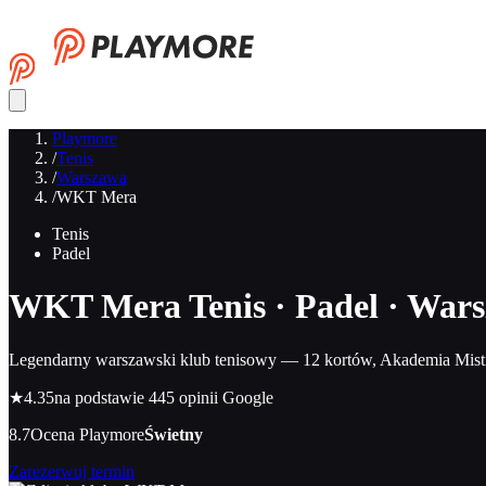
Playmore
/
Tenis
/
Warszawa
/
WKT Mera
Tenis
Padel
WKT Mera
Tenis · Padel · War
Legendarny warszawski klub tenisowy — 12 kortów, Akademia Mist
★
4.35
na podstawie 445 opinii Google
8.7
Ocena Playmore
Świetny
Zarezerwuj termin