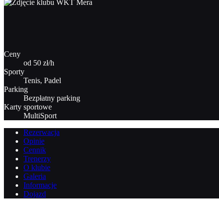
Ceny
od 50 zł/h
Sporty
Tenis, Padel
Parking
Bezpłatny parking
Karty sportowe
MultiSport
Rezerwacja
Opinie
Cennik
Trenerzy
O klubie
Galeria
Informacje
Dojazd