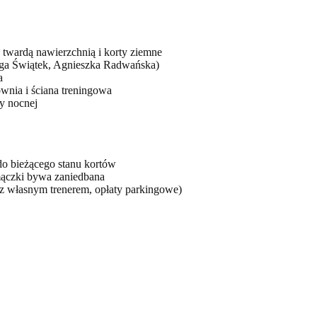
twardą nawierzchnią i korty ziemne
(Iga Świątek, Agnieszka Radwańska)
a
ownia i ściana treningowa
ry nocnej
do bieżącego stanu kortów
mączki bywa zaniedbana
y z własnym trenerem, opłaty parkingowe)