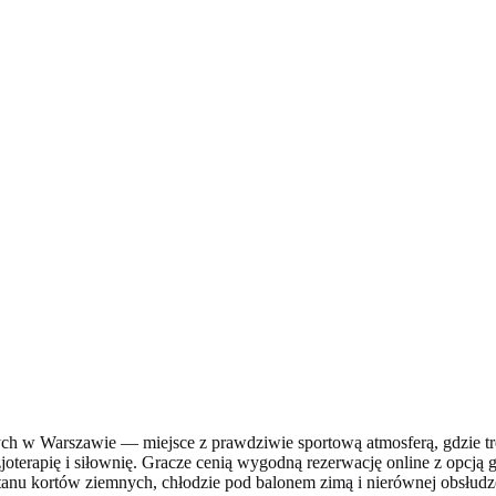
h w Warszawie — miejsce z prawdziwie sportową atmosferą, gdzie tren
izjoterapię i siłownię. Gracze cenią wygodną rezerwację online z opcją
anu kortów ziemnych, chłodzie pod balonem zimą i nierównej obsłudze