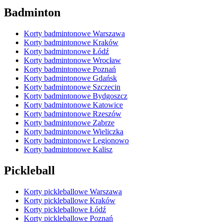
Badminton
Korty badmintonowe Warszawa
Korty badmintonowe Kraków
Korty badmintonowe Łódź
Korty badmintonowe Wrocław
Korty badmintonowe Poznań
Korty badmintonowe Gdańsk
Korty badmintonowe Szczecin
Korty badmintonowe Bydgoszcz
Korty badmintonowe Katowice
Korty badmintonowe Rzeszów
Korty badmintonowe Zabrze
Korty badmintonowe Wieliczka
Korty badmintonowe Legionowo
Korty badmintonowe Kalisz
Pickleball
Korty pickleballowe Warszawa
Korty pickleballowe Kraków
Korty pickleballowe Łódź
Korty pickleballowe Poznań