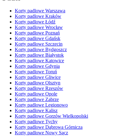
Korty padlowe Warszawa
Korty padlowe Kraków
Korty padlowe Łódź
Korty padlowe Wrocław
Korty padlowe Poznań
Korty padlowe Gdańsk
Korty padlowe Szczecin
Korty padlowe Bydgoszcz
Korty padlowe Białystok
Korty padlowe Katowice
Korty padlowe Gdynia
Korty padlowe Toruń
Korty padlowe Gliwice
Korty padlowe Olsztyn
Korty padlowe Rzeszów
Korty padlowe Opole
Korty padlowe Zabrze
Korty padlowe Legionowo
Korty padlowe Kalisz
Korty padlowe Gorzów Wielkopolski
Korty padlowe Tychy
Korty padlowe Dąbrowa Górnicza
Korty padlowe Nowy Sącz