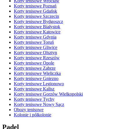
Korty tenisowe Wrocław
Korty tenisowe Poznań
Korty tenisowe Gdańsk
Korty tenisowe Szczecin
Korty tenisowe Bydgoszcz
Korty tenisowe Białystok
Korty tenisowe Katowice
Korty tenisowe Gdynia
Korty tenisowe Toruń
Korty tenisowe Gliwice
Korty tenisowe Olsztyn
Korty tenisowe Rzeszów
Korty tenisowe Opole
Korty tenisowe Zabrze
Korty tenisowe Wieliczka
Korty tenisowe Gniezno
Korty tenisowe Legionowo
Korty tenisowe Kalisz
Korty tenisowe Gorzów Wielkopolski
Korty tenisowe Tychy
Korty tenisowe Nowy Sącz
Obozy tenisowe
Kolonie i półkolonie
Padel