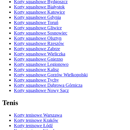
Korty squashowe Bydgoszcz
Korty squashowe Białystok
Korty squashowe Katowice
Korty squashowe Gdynia
Korty squashowe Toruń
Korty squashowe Gliwice
Korty squashowe Sosnowiec
Korty squashowe Olsztyn
Korty squashowe Rzeszów
Korty squashowe Zabrze
Korty squashowe Wieliczka
Korty squashowe Gniezno
Korty squashowe Legionowo
Korty squashowe Kalisz
Korty squashowe Gorzów Wielkopolski
Korty squashowe Tychy
Korty squashowe Dąbrowa Górnicza
Korty squashowe Nowy Sącz
Tenis
Korty tenisowe Warszawa
Korty tenisowe Kraków
Korty tenisowe Łódź