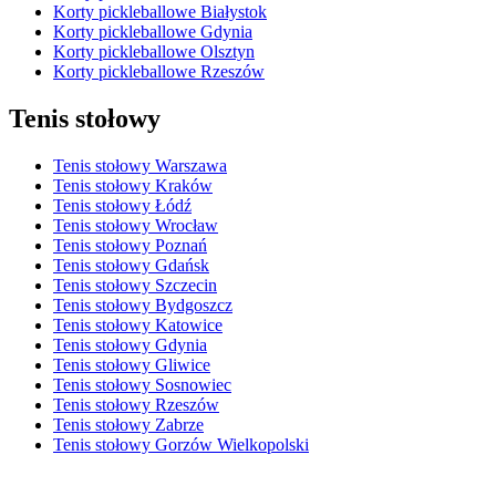
Korty pickleballowe Białystok
Korty pickleballowe Gdynia
Korty pickleballowe Olsztyn
Korty pickleballowe Rzeszów
Tenis stołowy
Tenis stołowy Warszawa
Tenis stołowy Kraków
Tenis stołowy Łódź
Tenis stołowy Wrocław
Tenis stołowy Poznań
Tenis stołowy Gdańsk
Tenis stołowy Szczecin
Tenis stołowy Bydgoszcz
Tenis stołowy Katowice
Tenis stołowy Gdynia
Tenis stołowy Gliwice
Tenis stołowy Sosnowiec
Tenis stołowy Rzeszów
Tenis stołowy Zabrze
Tenis stołowy Gorzów Wielkopolski