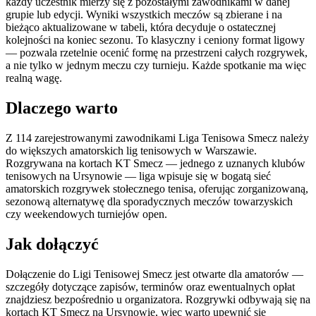
każdy uczestnik mierzy się z pozostałymi zawodnikami w danej
grupie lub edycji. Wyniki wszystkich meczów są zbierane i na
bieżąco aktualizowane w tabeli, która decyduje o ostatecznej
kolejności na koniec sezonu. To klasyczny i ceniony format ligowy
— pozwala rzetelnie ocenić formę na przestrzeni całych rozgrywek,
a nie tylko w jednym meczu czy turnieju. Każde spotkanie ma więc
realną wagę.
Dlaczego warto
Z 114 zarejestrowanymi zawodnikami Liga Tenisowa Smecz należy
do większych amatorskich lig tenisowych w Warszawie.
Rozgrywana na kortach KT Smecz — jednego z uznanych klubów
tenisowych na Ursynowie — liga wpisuje się w bogatą sieć
amatorskich rozgrywek stołecznego tenisa, oferując zorganizowaną,
sezonową alternatywę dla sporadycznych meczów towarzyskich
czy weekendowych turniejów open.
Jak dołączyć
Dołączenie do Ligi Tenisowej Smecz jest otwarte dla amatorów —
szczegóły dotyczące zapisów, terminów oraz ewentualnych opłat
znajdziesz bezpośrednio u organizatora. Rozgrywki odbywają się na
kortach KT Smecz na Ursynowie, więc warto upewnić się