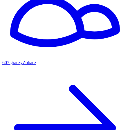
607 graczy
Zobacz