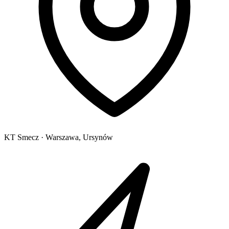
KT Smecz · Warszawa, Ursynów