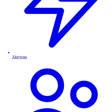
Aktywna