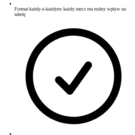
Format każdy-z-każdym: każdy mecz ma realny wpływ na
tabelę