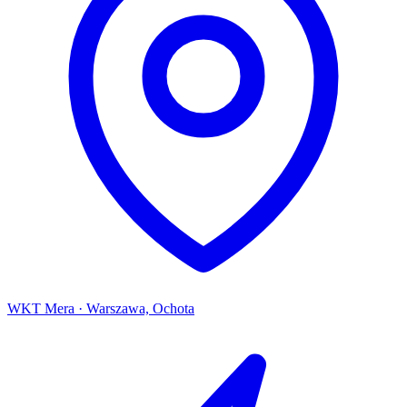
WKT Mera · Warszawa, Ochota