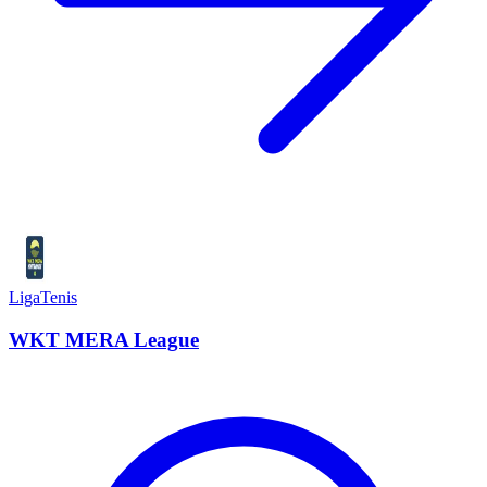
Liga
Tenis
WKT MERA League