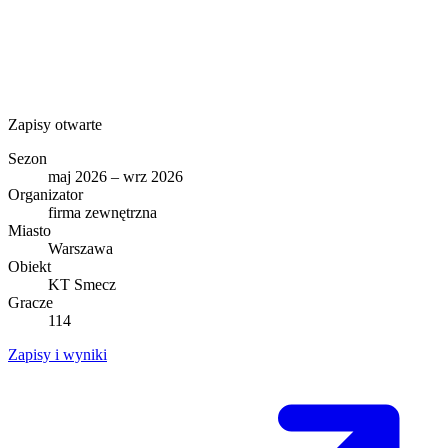
Zapisy otwarte
Sezon
maj 2026 – wrz 2026
Organizator
firma zewnętrzna
Miasto
Warszawa
Obiekt
KT Smecz
Gracze
114
Zapisy i wyniki