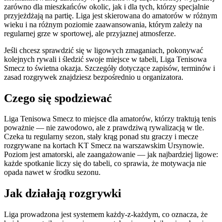
zarówno dla mieszkańców okolic, jak i dla tych, którzy specjalnie
przyjeżdżają na partię. Liga jest skierowana do amatorów w różnym
wieku i na różnym poziomie zaawansowania, którym zależy na
regularnej grze w sportowej, ale przyjaznej atmosferze.
Jeśli chcesz sprawdzić się w ligowych zmaganiach, pokonywać
kolejnych rywali i śledzić swoje miejsce w tabeli, Liga Tenisowa
Smecz to świetna okazja. Szczegóły dotyczące zapisów, terminów i
zasad rozgrywek znajdziesz bezpośrednio u organizatora.
Czego się spodziewać
Liga Tenisowa Smecz to miejsce dla amatorów, którzy traktują tenis
poważnie — nie zawodowo, ale z prawdziwą rywalizacją w tle.
Czeka tu regularny sezon, stały krąg ponad stu graczy i mecze
rozgrywane na kortach KT Smecz na warszawskim Ursynowie.
Poziom jest amatorski, ale zaangażowanie — jak najbardziej ligowe:
każde spotkanie liczy się do tabeli, co sprawia, że motywacja nie
opada nawet w środku sezonu.
Jak działają rozgrywki
Liga prowadzona jest systemem każdy-z-każdym, co oznacza, że