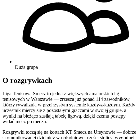
Duża grupa
O rozgrywkach
Liga Tenisowa Smecz to jedna z większych amatorskich lig
tenisowych w Warszawie — zrzesza już ponad 114 zawodników,
którzy rywalizują w przejrzystym systemie każdy-z-każdym. Każdy
uczestnik mierzy się z pozostałymi graczami w swojej grupie, a
wyniki na bieżąco zasilają tabelę ligową, dzięki czemu postępy
widać mecz po meczu.
Rozgrywki toczą się na kortach KT Smecz na Ursynowie — dobrze
skomunikowanej dzielnicy w południowej części stolicy, wygodnej