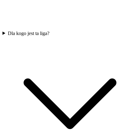
Dla kogo jest ta liga?