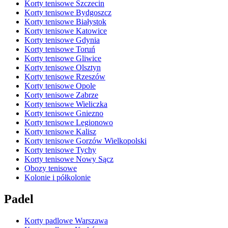
Korty tenisowe Szczecin
Korty tenisowe Bydgoszcz
Korty tenisowe Białystok
Korty tenisowe Katowice
Korty tenisowe Gdynia
Korty tenisowe Toruń
Korty tenisowe Gliwice
Korty tenisowe Olsztyn
Korty tenisowe Rzeszów
Korty tenisowe Opole
Korty tenisowe Zabrze
Korty tenisowe Wieliczka
Korty tenisowe Gniezno
Korty tenisowe Legionowo
Korty tenisowe Kalisz
Korty tenisowe Gorzów Wielkopolski
Korty tenisowe Tychy
Korty tenisowe Nowy Sącz
Obozy tenisowe
Kolonie i półkolonie
Padel
Korty padlowe Warszawa