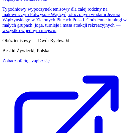
Tygodniowy wypoczynek tenisowy dla całej rodziny na
malowniczym Półwyspie Wądzyń, otoczonym wodami Jeziora
Wądzyńskiego w Zielonych Płucach Polski. Codzienne treningi w
małych grupach, joga, turnieje i masa atrakcji rekreacyjnych —
wszystko w jednym miejscu.
Obóz tenisowy — Dwór Rychwałd
Beskid Żywiecki, Polska
Zobacz ofertę i zapisz się