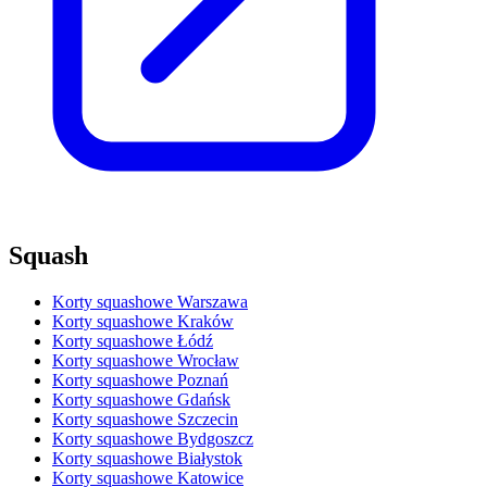
Squash
Korty squashowe Warszawa
Korty squashowe Kraków
Korty squashowe Łódź
Korty squashowe Wrocław
Korty squashowe Poznań
Korty squashowe Gdańsk
Korty squashowe Szczecin
Korty squashowe Bydgoszcz
Korty squashowe Białystok
Korty squashowe Katowice