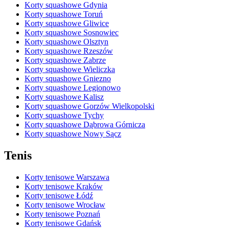
Korty squashowe Gdynia
Korty squashowe Toruń
Korty squashowe Gliwice
Korty squashowe Sosnowiec
Korty squashowe Olsztyn
Korty squashowe Rzeszów
Korty squashowe Zabrze
Korty squashowe Wieliczka
Korty squashowe Gniezno
Korty squashowe Legionowo
Korty squashowe Kalisz
Korty squashowe Gorzów Wielkopolski
Korty squashowe Tychy
Korty squashowe Dąbrowa Górnicza
Korty squashowe Nowy Sącz
Tenis
Korty tenisowe Warszawa
Korty tenisowe Kraków
Korty tenisowe Łódź
Korty tenisowe Wrocław
Korty tenisowe Poznań
Korty tenisowe Gdańsk