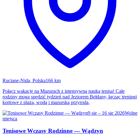
Ruciane-Nida, Polska
166 km
Połącz wakacje na Mazurach z intensywną nauką tenisa! Całe
rodziny mogą spędzić tydzień nad Jeziorem Bełdany, łącząc treningi
kortowe z plażą, wodą i mazurską przyrodą.
9 sie – 16 sie 2026
Wolne
miejsca
Tenisowe Wczasy Rodzinne — Wądzyn