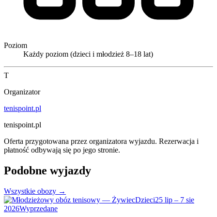
Poziom
Każdy poziom (dzieci i młodzież 8–18 lat)
T
Organizator
tenispoint.pl
tenispoint.pl
Oferta przygotowana przez organizatora wyjazdu. Rezerwacja i
płatność odbywają się po jego stronie.
Podobne wyjazdy
Wszystkie obozy →
Dzieci
25 lip – 7 sie
2026
Wyprzedane