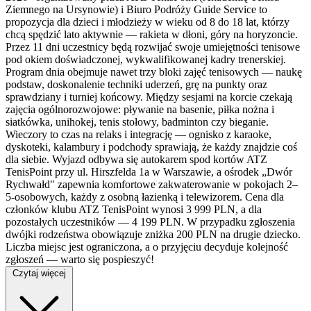
Ziemnego na Ursynowie) i Biuro Podróży Guide Service to
propozycja dla dzieci i młodzieży w wieku od 8 do 18 lat, którzy
chcą spędzić lato aktywnie — rakieta w dłoni, góry na horyzoncie.
Przez 11 dni uczestnicy będą rozwijać swoje umiejętności tenisowe
pod okiem doświadczonej, wykwalifikowanej kadry trenerskiej.
Program dnia obejmuje nawet trzy bloki zajęć tenisowych — naukę
podstaw, doskonalenie techniki uderzeń, grę na punkty oraz
sprawdziany i turniej końcowy. Między sesjami na korcie czekają
zajęcia ogólnorozwojowe: pływanie na basenie, piłka nożna i
siatkówka, unihokej, tenis stołowy, badminton czy bieganie.
Wieczory to czas na relaks i integrację — ognisko z karaoke,
dyskoteki, kalambury i podchody sprawiają, że każdy znajdzie coś
dla siebie. Wyjazd odbywa się autokarem spod kortów ATZ
TenisPoint przy ul. Hirszfelda 1a w Warszawie, a ośrodek „Dwór
Rychwałd" zapewnia komfortowe zakwaterowanie w pokojach 2–
5-osobowych, każdy z osobną łazienką i telewizorem. Cena dla
członków klubu ATZ TenisPoint wynosi 3 999 PLN, a dla
pozostałych uczestników — 4 199 PLN. W przypadku zgłoszenia
dwójki rodzeństwa obowiązuje zniżka 200 PLN na drugie dziecko.
Liczba miejsc jest ograniczona, a o przyjęciu decyduje kolejność
zgłoszeń — warto się pospieszyć!
Czytaj więcej