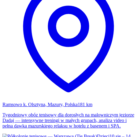
Ramsowo k. Olsztyna, Mazury, Polska
181 km
Tygodniowy obóz tenisowy dla dorosłych na malowniczym jeziorze
Dadaj — intensywne treningi w małych grupach, analiza video i
pełna dawka mazurskiego relaksu w hotelu z basenem i SPA.
Dzieci
10 sie – 14