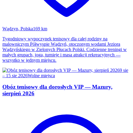
Wądzyn, Polska
169 km
Tygodniowy wypoczynek tenisowy dla całej rodziny na
malowniczym Półwyspie Wądzyń, otoczonym wodami Jeziora
Wądzyńskiego w Zielonych Płucach Polski. Codzienne treningi w
małych grupach, joga, turnieje i masa atrakcji rekreacyjnych —
wszystko w jednym miejscu.
9 sie
– 15 sie 2026
Wolne miejsca
Obóz tenisowy dla dorosłych VIP — Mazury,
sierpień 2026