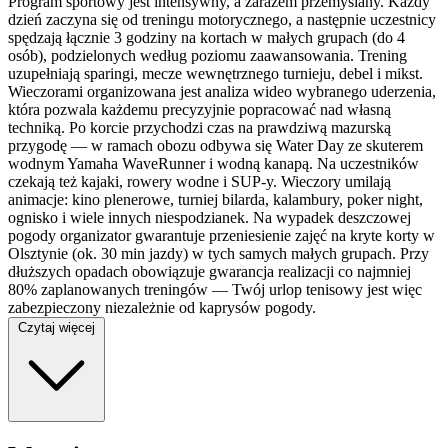
Program sportowy jest intensywny, a zarazem przemyślany. Każdy
dzień zaczyna się od treningu motorycznego, a następnie uczestnicy
spędzają łącznie 3 godziny na kortach w małych grupach (do 4
osób), podzielonych według poziomu zaawansowania. Trening
uzupełniają sparingi, mecze wewnętrznego turnieju, debel i mikst.
Wieczorami organizowana jest analiza wideo wybranego uderzenia,
która pozwala każdemu precyzyjnie popracować nad własną
techniką. Po korcie przychodzi czas na prawdziwą mazurską
przygodę — w ramach obozu odbywa się Water Day ze skuterem
wodnym Yamaha WaveRunner i wodną kanapą. Na uczestników
czekają też kajaki, rowery wodne i SUP-y. Wieczory umilają
animacje: kino plenerowe, turniej bilarda, kalambury, poker night,
ognisko i wiele innych niespodzianek. Na wypadek deszczowej
pogody organizator gwarantuje przeniesienie zajęć na kryte korty w
Olsztynie (ok. 30 min jazdy) w tych samych małych grupach. Przy
dłuższych opadach obowiązuje gwarancja realizacji co najmniej
80% zaplanowanych treningów — Twój urlop tenisowy jest więc
zabezpieczony niezależnie od kaprysów pogody.
Czytaj więcej