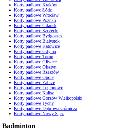
Korty padlowe Kraków
Korty padlowe Łódź
Korty padlowe Wrocław
Korty padlowe Poznań
Korty padlowe Gdańsk
Korty padlowe Szczecin
Korty padlowe Bydgoszcz
Korty padlowe Białystok
Korty padlowe Katowice
Korty padlowe Gdynia
Korty padlowe Toruń
Korty padlowe Gliwice
Korty padlowe Olsztyn
Korty padlowe Rzeszów
Korty padlowe Opole
Korty padlowe Zabrze
Korty padlowe Legionowo
Korty padlowe Kalisz
Korty padlowe Gorzów Wielkopolski
Korty padlowe Tychy
Korty padlowe Dąbrowa Górnicza
Korty padlowe Nowy Sącz
Badminton