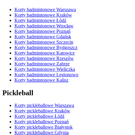
Korty badmintonowe Warszawa
Korty badmintonowe Kraków
Korty badmintonowe Łódź
Korty badmintonowe Wrocław
Korty badmintonowe Poznań
Korty badmintonowe Gdańsk
Korty badmintonowe Szczecin
Korty badmintonowe Bydgoszcz
Korty badmintonowe Katowice
Korty badmintonowe Rzeszów
Korty badmintonowe Zabrze
Korty badmintonowe Wieliczka
Korty badmintonowe Legionowo
Korty badmintonowe Kalisz
Pickleball
Korty pickleballowe Warszawa
Korty pickleballowe Kraków
Korty pickleballowe Łódź
Korty pickleballowe Poznań
Korty pickleballowe Białystok
Korty pickleballowe Gdynia