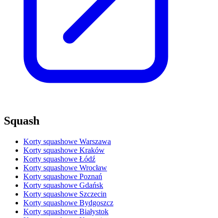
Squash
Korty squashowe Warszawa
Korty squashowe Kraków
Korty squashowe Łódź
Korty squashowe Wrocław
Korty squashowe Poznań
Korty squashowe Gdańsk
Korty squashowe Szczecin
Korty squashowe Bydgoszcz
Korty squashowe Białystok