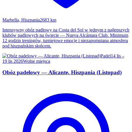
Marbella, Hiszpania
2683 km
Intensywny obóz padlowy na Costa del Sol w jednym z najlepszych
klubów padlowych na świecie — Nueva Alcántara Club. Minimum
12 godzin treningów, turniejowe emocje i niezapomniana atmosfera
pod hiszpańskim słońcem.
Padel
14 lis –
19 lis 2026
Wolne miejsca
Obóz padelowy — Alicante, Hiszpania (Listopad)