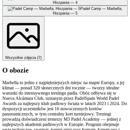
Hiszpania — 4
Padel Camp — Marbella,
Hiszpania — 5
Wszystkie zdjęcia (7)
O obozie
Marbella to jedno z najpiękniejszych miejsc na mapie Europy, a jej
klimat — ponad 320 słonecznych dni rocznie — tworzy idealne
warunki do intensywnego treningu padla. Obóz odbywa się w
Nueva Alcántara Club, uznanym przez PadelSpain World Padel
Awards za najlepszy klub padlowy świata w latach 2023 i 2024. Do
dyspozycji uczestników jest 16 nowoczesnych kortów
panoramicznych, w tym centralny kort turniejowy. Treningi
prowadzą doświadczeni trenerzy M3 Padel Academy — jednej z
najlepszych akademii padlowych w Europie. Program obejmuje
sesje techniczne, sparingi, turniej mini oraz formaty Americano i