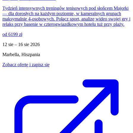
Tydzień intensywnych treningów tenisowych pod słońcem Majorki
— dla dorosłych na każdym poziomie, w kameralnych grupach
maksymalnie 4-osobowych. Połącz sport, analizę wideo swojej gry i
relaks przy basenie w czterogwiazdkowym hotelu tuż przy plaży.
od 6199 zł
12 sie – 16 sie 2026
Marbella, Hiszpania
Zobacz ofertę i zapisz się