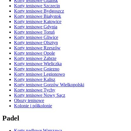
Korty tenisowe Gdańsk
Korty tenisowe Szczecin
Korty tenisowe Bydgoszcz
Korty tenisowe Białystok
Korty tenisowe Katowice
Korty tenisowe Gdynia
Korty tenisowe Toruń
Korty tenisowe Gliwice
Korty tenisowe Olsztyn
Korty tenisowe Rzeszów
Korty tenisowe Opole
Korty tenisowe Zabrze
Korty tenisowe Wieliczka
Korty tenisowe Gniezno
Korty tenisowe Legionowo
Korty tenisowe Kalisz
Korty tenisowe Gorzów Wielkopolski
Korty tenisowe Tychy
Korty tenisowe Nowy Sącz
Obozy tenisowe
Kolonie i półkolonie
Padel
Korty padlowe Warszawa