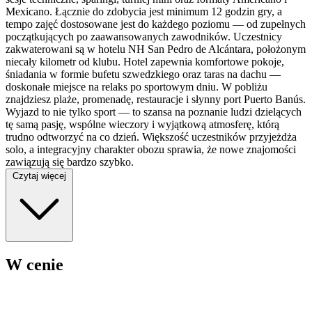
Mexicano. Łącznie do zdobycia jest minimum 12 godzin gry, a
tempo zajęć dostosowane jest do każdego poziomu — od zupełnych
początkujących po zaawansowanych zawodników. Uczestnicy
zakwaterowani są w hotelu NH San Pedro de Alcántara, położonym
niecały kilometr od klubu. Hotel zapewnia komfortowe pokoje,
śniadania w formie bufetu szwedzkiego oraz taras na dachu —
doskonałe miejsce na relaks po sportowym dniu. W pobliżu
znajdziesz plaże, promenadę, restauracje i słynny port Puerto Banús.
Wyjazd to nie tylko sport — to szansa na poznanie ludzi dzielących
tę samą pasję, wspólne wieczory i wyjątkową atmosferę, którą
trudno odtworzyć na co dzień. Większość uczestników przyjeżdża
solo, a integracyjny charakter obozu sprawia, że nowe znajomości
zawiązują się bardzo szybko.
Czytaj więcej
W cenie