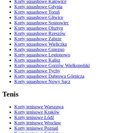
Korty squashowe Katowice
Korty squashowe Gdynia
Korty squashowe Toruń
Korty squashowe Gliwice
Korty squashowe Sosnowiec
Korty squashowe Olsztyn
Korty squashowe Rzeszów
Korty squashowe Zabrze
Korty squashowe Wieliczka
Korty squashowe Gniezno
Korty squashowe Legionowo
Korty squashowe Kalisz
Korty squashowe Gorzów Wielkopolski
Korty squashowe Tychy
Korty squashowe Dąbrowa Górnicza
Korty squashowe Nowy Sącz
Tenis
Korty tenisowe Warszawa
Korty tenisowe Kraków
Korty tenisowe Łódź
Korty tenisowe Wrocław
Korty tenisowe Poznań