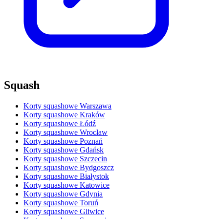
Squash
Korty squashowe Warszawa
Korty squashowe Kraków
Korty squashowe Łódź
Korty squashowe Wrocław
Korty squashowe Poznań
Korty squashowe Gdańsk
Korty squashowe Szczecin
Korty squashowe Bydgoszcz
Korty squashowe Białystok
Korty squashowe Katowice
Korty squashowe Gdynia
Korty squashowe Toruń
Korty squashowe Gliwice