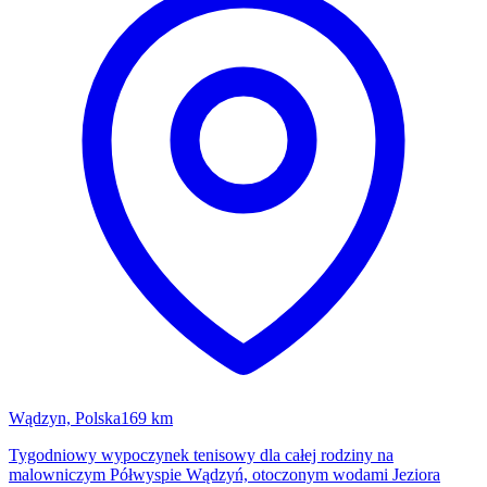
Wądzyn, Polska
169 km
Tygodniowy wypoczynek tenisowy dla całej rodziny na
malowniczym Półwyspie Wądzyń, otoczonym wodami Jeziora