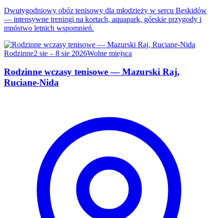
Dwutygodniowy obóz tenisowy dla młodzieży w sercu Beskidów
— intensywne treningi na kortach, aquapark, górskie przygody i
mnóstwo letnich wspomnień.
Rodzinne
2 sie – 8 sie 2026
Wolne miejsca
Rodzinne wczasy tenisowe — Mazurski Raj,
Ruciane-Nida