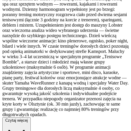
spa oraz sprzętem wodnym — rowerami, kajakami i rowerami
wodnymi. Dzienny harmonogram wypełniony jest po brzegi:
poranny trening motoryczny rozgrzewa ciało przed dwiema sesjami
tenisowymi (łącznie 3 godziny na korcie z trenerem), sparingami,
deblem i mixtem. Uzupełnieniem jest dostęp do maszyny Lobster
oraz wieczorna analiza wideo wybranego uderzenia — świetne
narzędzie do szybkiego postępu technicznego. Dzień wieńczą
wspólne wieczorne animacje: kino plenerowe, ognisko, poker night,
bilard i wiele innych. W czasie treningów dorosłych dzieci pozostają
pod opieką animatorki w dedykowanej strefie Kamsport. Maluchy
w wieku 3–4 lat uczestniczą w specjalnym programie „Tenisowe
Bomble", a starsze dzieci i młodzież mają własne grupy
szkoleniowe (maksymalnie 6 osób). W programie animacji
znajdziemy zajęcia artystyczne i sportowe, mini disco, karaoke,
pianę party, festiwal kolorów oraz emocjonujące atrakcje wodne —
skuter Yamaha WaveRunner z kanapą wodną i specjalny Water Day.
Grupy treningowe dla dorosłych liczą maksymalnie 4 osoby, co
gwarantuje wysoką jakość szkolenia i indywidualne podejście
trenera. W przypadku niepogody organizator przenosi zajęcia na
kryte korty w Olsztynie (ok. 30 min jazdy), zachowując te same
grupy i gwarantując realizację co najmniej 80% treningów przy
długotrwałych opadach.
Czytaj więcej