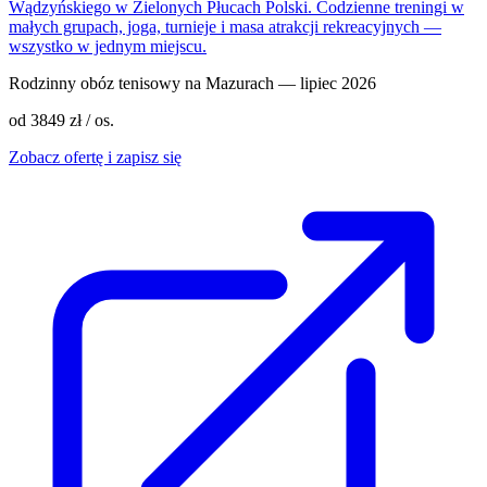
Wądzyńskiego w Zielonych Płucach Polski. Codzienne treningi w
małych grupach, joga, turnieje i masa atrakcji rekreacyjnych —
wszystko w jednym miejscu.
Rodzinny obóz tenisowy na Mazurach — lipiec 2026
od 3849 zł / os.
Zobacz ofertę i zapisz się