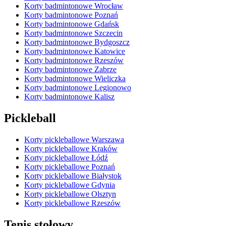
Korty badmintonowe Wrocław
Korty badmintonowe Poznań
Korty badmintonowe Gdańsk
Korty badmintonowe Szczecin
Korty badmintonowe Bydgoszcz
Korty badmintonowe Katowice
Korty badmintonowe Rzeszów
Korty badmintonowe Zabrze
Korty badmintonowe Wieliczka
Korty badmintonowe Legionowo
Korty badmintonowe Kalisz
Pickleball
Korty pickleballowe Warszawa
Korty pickleballowe Kraków
Korty pickleballowe Łódź
Korty pickleballowe Poznań
Korty pickleballowe Białystok
Korty pickleballowe Gdynia
Korty pickleballowe Olsztyn
Korty pickleballowe Rzeszów
Tenis stołowy