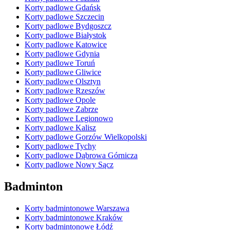
Korty padlowe Gdańsk
Korty padlowe Szczecin
Korty padlowe Bydgoszcz
Korty padlowe Białystok
Korty padlowe Katowice
Korty padlowe Gdynia
Korty padlowe Toruń
Korty padlowe Gliwice
Korty padlowe Olsztyn
Korty padlowe Rzeszów
Korty padlowe Opole
Korty padlowe Zabrze
Korty padlowe Legionowo
Korty padlowe Kalisz
Korty padlowe Gorzów Wielkopolski
Korty padlowe Tychy
Korty padlowe Dąbrowa Górnicza
Korty padlowe Nowy Sącz
Badminton
Korty badmintonowe Warszawa
Korty badmintonowe Kraków
Korty badmintonowe Łódź