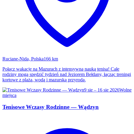
Ruciane-Nida, Polska
166 km
Połącz wakacje na Mazurach z intensywną nauką tenisa! Całe
rodziny mogą spędzić tydzień nad Jeziorem Bełdany, łącząc treningi
kortowe z plażą, wodą i mazurską przyrodą.
9 sie – 16 sie 2026
Wolne
miejsca
Tenisowe Wczasy Rodzinne — Wądzyn