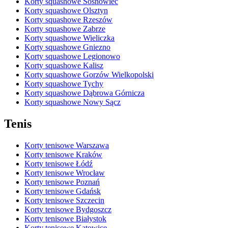
Korty squashowe Sosnowiec
Korty squashowe Olsztyn
Korty squashowe Rzeszów
Korty squashowe Zabrze
Korty squashowe Wieliczka
Korty squashowe Gniezno
Korty squashowe Legionowo
Korty squashowe Kalisz
Korty squashowe Gorzów Wielkopolski
Korty squashowe Tychy
Korty squashowe Dąbrowa Górnicza
Korty squashowe Nowy Sącz
Tenis
Korty tenisowe Warszawa
Korty tenisowe Kraków
Korty tenisowe Łódź
Korty tenisowe Wrocław
Korty tenisowe Poznań
Korty tenisowe Gdańsk
Korty tenisowe Szczecin
Korty tenisowe Bydgoszcz
Korty tenisowe Białystok
Korty tenisowe Katowice