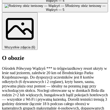
Wądzyń — 4
Rodzinny obóz tenisowy —
Wądzyń — 5
Wszystkie zdjęcia (6)
O obozie
Ośrodek Półwysep Wądzyń *** to trójgwiazdkowy resort ukryty w
lesie nad jeziorem, zaledwie 20 km od Brodnickiego Parku
Krajobrazowego. Do dyspozycji uczestników jest 8 kortów
odkrytych (6 dywanowych i 2 ceglane), kryty basen, sauna,
prywatna plaża oraz pomost — idealny na poranną jogę przy
wschodzącym słońcu. Noclegi oferowane są w domkach Brda dla
rodzin 2+2 lub większych, bungalowach bądź pokojach hotelowych
— wszystkie z Wi-Fi i prywatną łazienką. Dorośli tenisiści trenują 3
godziny dziennie (łącznie 18 h podczas całego obozu) w
kameralnych grupach maksymalnie 4-osobowych, dopasowanych