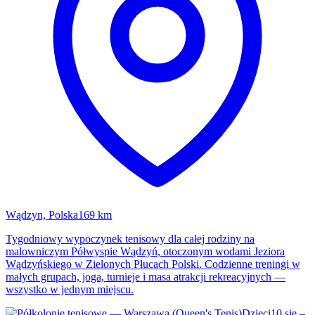
Wądzyn, Polska
169 km
Tygodniowy wypoczynek tenisowy dla całej rodziny na
malowniczym Półwyspie Wądzyń, otoczonym wodami Jeziora
Wądzyńskiego w Zielonych Płucach Polski. Codzienne treningi w
małych grupach, joga, turnieje i masa atrakcji rekreacyjnych —
wszystko w jednym miejscu.
Dzieci
10 sie –