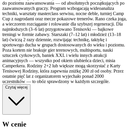
do poziomu zaawansowania — od absolutnych początkujących po
zaawansowanych graczy. Program wzbogacają wideoanaliza
techniki, warsztaty masterclass serwisu, nocne deble, turniej Camp
Cup z nagrodami oraz mecze pokazowe trenerów. Rano czeka joga,
a wieczorem rozciąganie i rolowanie dla szybszej regeneracji. Dla
najmłodszych (3–6 lat) przygotowano Tenisovki — bajkowe
treningi w formie zabawy. Starszaki (7–12 lat) i młodzież (13–18
lat) ćwiczą 2 razy dziennie, rozwijając technikę, taktykę i
sportowego ducha w grupach dostosowanych do wieku i poziomu.
Poza kortem nie brakuje gier terenowych, multisportu, nauki
sztuczek cyrkowych, baniek XXL i wielu innych atrakcji
animacyjnych — wszystko pod okiem ulubieńca dzieci, misia
Camperkera. Rodziny 2+2 lub większe mogą skorzystać z Karty
Tenisowej Rodziny, która zapewnia zniżkę 200 zł od osoby. Przez
ostatnie pięć lat z organizatorem wyjechało ponad 2000
uczestników — to obóz sprawdzony w każdym szczególe.
Czytaj więcej
W cenie