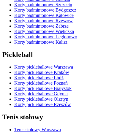
Korty badmintonowe Szczecin
Korty badmintonowe Bydgoszcz
Korty badmintonowe Katowice
Korty badmintonowe Rzeszów
Korty badmintonowe Zabrze
Korty badmintonowe Wieliczka
Korty badmintonowe Legionowo
Korty badmintonowe Kalisz
Pickleball
Korty pickleballowe Warszawa
Korty pickleballowe Kraków
Korty pickleballowe Łódź
Korty pickleballowe Poznań
Korty pickleballowe Białystok
Korty pickleballowe Gdynia
Korty pickleballowe Olsztyn
Korty pickleballowe Rzeszów
Tenis stołowy
Tenis stołowy Warszawa