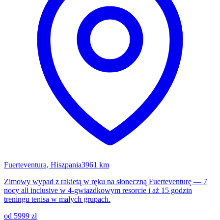
Fuerteventura, Hiszpania
3961 km
Zimowy wypad z rakietą w ręku na słoneczną Fuerteventurę — 7
nocy all inclusive w 4-gwiazdkowym resorcie i aż 15 godzin
treningu tenisa w małych grupach.
od 5999 zł