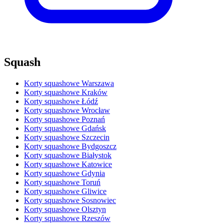
Squash
Korty squashowe Warszawa
Korty squashowe Kraków
Korty squashowe Łódź
Korty squashowe Wrocław
Korty squashowe Poznań
Korty squashowe Gdańsk
Korty squashowe Szczecin
Korty squashowe Bydgoszcz
Korty squashowe Białystok
Korty squashowe Katowice
Korty squashowe Gdynia
Korty squashowe Toruń
Korty squashowe Gliwice
Korty squashowe Sosnowiec
Korty squashowe Olsztyn
Korty squashowe Rzeszów