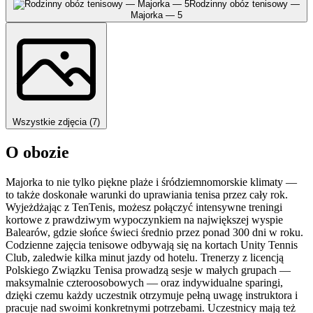
Rodzinny obóz tenisowy —
Majorka — 5
Wszystkie zdjęcia (7)
O obozie
Majorka to nie tylko piękne plaże i śródziemnomorskie klimaty —
to także doskonałe warunki do uprawiania tenisa przez cały rok.
Wyjeżdżając z TenTenis, możesz połączyć intensywne treningi
kortowe z prawdziwym wypoczynkiem na największej wyspie
Balearów, gdzie słońce świeci średnio przez ponad 300 dni w roku.
Codzienne zajęcia tenisowe odbywają się na kortach Unity Tennis
Club, zaledwie kilka minut jazdy od hotelu. Trenerzy z licencją
Polskiego Związku Tenisa prowadzą sesje w małych grupach —
maksymalnie czteroosobowych — oraz indywidualne sparingi,
dzięki czemu każdy uczestnik otrzymuje pełną uwagę instruktora i
pracuje nad swoimi konkretnymi potrzebami. Uczestnicy mają też