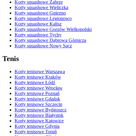
Korty squashowe Zabrze
Korty squashowe Wieliczka
Korty squashowe Gniezno
Korty squashowe Legionowo
Korty squashowe Kalisz
Korty squashowe Gorzów Wielkopolski
Korty squashowe Tychy
Korty squashowe Dąbrowa Górnicza
Korty squashowe Nowy Sącz
Tenis
Korty tenisowe Warszawa
Korty tenisowe Kraków
Korty tenisowe Łódź
Korty tenisowe Wrocław
Korty tenisowe Poznań
Korty tenisowe Gdańsk
Korty tenisowe Szczecin
Korty tenisowe Bydgoszcz
Korty tenisowe Białystok
Korty tenisowe Katowice
Korty tenisowe Gdynia
Korty tenisowe Toruń