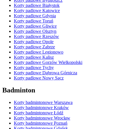
Korty padlowe Bydgoszcz
Korty padlowe Białystok
Korty padlowe Katowice
Korty padlowe Gdynia
Korty padlowe Toruń
Korty padlowe Gliwice
Korty padlowe Olsztyn
Korty padlowe Rzeszów
Korty padlowe Opole
Korty padlowe Zabrze
Korty padlowe Legionowo
Korty padlowe Kalisz
Korty padlowe Gorzów Wielkopolski
Korty padlowe Tychy
Korty padlowe Dąbrowa Górnicza
Korty padlowe Nowy Sącz
Badminton
Korty badmintonowe Warszawa
Korty badmintonowe Kraków
Korty badmintonowe Łódź
Korty badmintonowe Wrocław
Korty badmintonowe Poznań
Korty badmintonowe Gdańsk