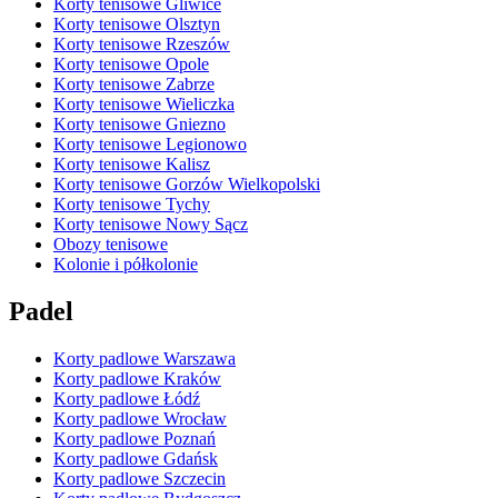
Korty tenisowe Gliwice
Korty tenisowe Olsztyn
Korty tenisowe Rzeszów
Korty tenisowe Opole
Korty tenisowe Zabrze
Korty tenisowe Wieliczka
Korty tenisowe Gniezno
Korty tenisowe Legionowo
Korty tenisowe Kalisz
Korty tenisowe Gorzów Wielkopolski
Korty tenisowe Tychy
Korty tenisowe Nowy Sącz
Obozy tenisowe
Kolonie i półkolonie
Padel
Korty padlowe Warszawa
Korty padlowe Kraków
Korty padlowe Łódź
Korty padlowe Wrocław
Korty padlowe Poznań
Korty padlowe Gdańsk
Korty padlowe Szczecin