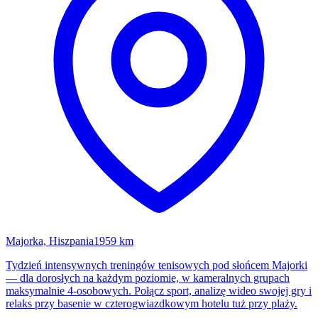
Majorka, Hiszpania
1959 km
Tydzień intensywnych treningów tenisowych pod słońcem Majorki
— dla dorosłych na każdym poziomie, w kameralnych grupach
maksymalnie 4-osobowych. Połącz sport, analizę wideo swojej gry i
relaks przy basenie w czterogwiazdkowym hotelu tuż przy plaży.