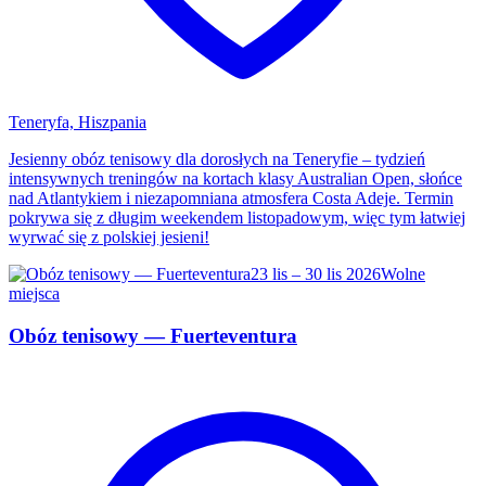
Teneryfa, Hiszpania
Jesienny obóz tenisowy dla dorosłych na Teneryfie – tydzień
intensywnych treningów na kortach klasy Australian Open, słońce
nad Atlantykiem i niezapomniana atmosfera Costa Adeje. Termin
pokrywa się z długim weekendem listopadowym, więc tym łatwiej
wyrwać się z polskiej jesieni!
23 lis – 30 lis 2026
Wolne
miejsca
Obóz tenisowy — Fuerteventura