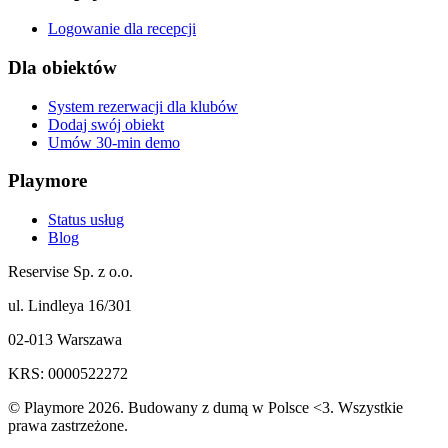
Logowanie dla recepcji
Dla obiektów
System rezerwacji dla klubów
Dodaj swój obiekt
Umów 30-min demo
Playmore
Status usług
Blog
Reservise Sp. z o.o.
ul. Lindleya 16/301
02-013 Warszawa
KRS: 0000522272
© Playmore 2026. Budowany z dumą w Polsce <3. Wszystkie
prawa zastrzeżone.