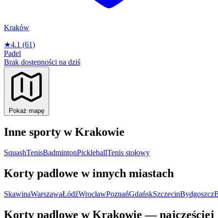
Kraków
★
4.1
(61)
Padel
Brak dostępności na dziś
Pokaż mapę
Inne sporty w Krakowie
Squash
Tenis
Badminton
Pickleball
Tenis stołowy
Korty padlowe w innych miastach
Skawina
Warszawa
Łódź
Wrocław
Poznań
Gdańsk
Szczecin
Bydgoszcz
B
Korty padlowe w Krakowie — najczęściej