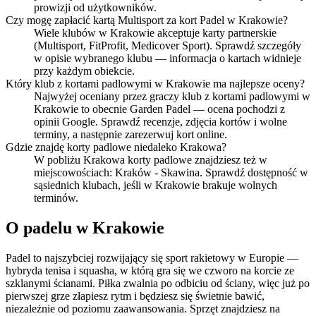
prowizji od użytkowników.
Czy mogę zapłacić kartą Multisport za kort Padel w Krakowie?
Wiele klubów w Krakowie akceptuje karty partnerskie
(Multisport, FitProfit, Medicover Sport). Sprawdź szczegóły
w opisie wybranego klubu — informacja o kartach widnieje
przy każdym obiekcie.
Który klub z kortami padlowymi w Krakowie ma najlepsze oceny?
Najwyżej oceniany przez graczy klub z kortami padlowymi w
Krakowie to obecnie Garden Padel — ocena pochodzi z
opinii Google. Sprawdź recenzje, zdjęcia kortów i wolne
terminy, a następnie zarezerwuj kort online.
Gdzie znajdę korty padlowe niedaleko Krakowa?
W pobliżu Krakowa korty padlowe znajdziesz też w
miejscowościach: Kraków - Skawina. Sprawdź dostępność w
sąsiednich klubach, jeśli w Krakowie brakuje wolnych
terminów.
O padelu w Krakowie
Padel to najszybciej rozwijający się sport rakietowy w Europie —
hybryda tenisa i squasha, w którą gra się we czworo na korcie ze
szklanymi ścianami. Piłka zwalnia po odbiciu od ściany, więc już po
pierwszej grze złapiesz rytm i będziesz się świetnie bawić,
niezależnie od poziomu zaawansowania. Sprzęt znajdziesz na