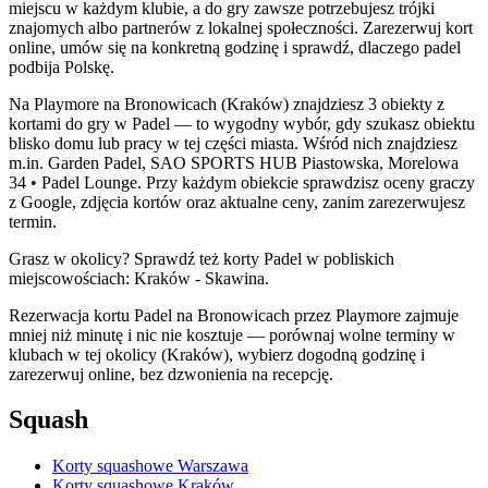
miejscu w każdym klubie, a do gry zawsze potrzebujesz trójki
znajomych albo partnerów z lokalnej społeczności. Zarezerwuj kort
online, umów się na konkretną godzinę i sprawdź, dlaczego padel
podbija Polskę.
Na Playmore na Bronowicach (Kraków) znajdziesz 3 obiekty z
kortami do gry w Padel — to wygodny wybór, gdy szukasz obiektu
blisko domu lub pracy w tej części miasta. Wśród nich znajdziesz
m.in. Garden Padel, SAO SPORTS HUB Piastowska, Morelowa
34 • Padel Lounge. Przy każdym obiekcie sprawdzisz oceny graczy
z Google, zdjęcia kortów oraz aktualne ceny, zanim zarezerwujesz
termin.
Grasz w okolicy? Sprawdź też korty Padel w pobliskich
miejscowościach: Kraków - Skawina.
Rezerwacja kortu Padel na Bronowicach przez Playmore zajmuje
mniej niż minutę i nic nie kosztuje — porównaj wolne terminy w
klubach w tej okolicy (Kraków), wybierz dogodną godzinę i
zarezerwuj online, bez dzwonienia na recepcję.
Squash
Korty squashowe Warszawa
Korty squashowe Kraków