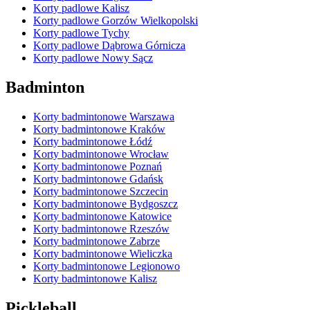
Korty padlowe Kalisz
Korty padlowe Gorzów Wielkopolski
Korty padlowe Tychy
Korty padlowe Dąbrowa Górnicza
Korty padlowe Nowy Sącz
Badminton
Korty badmintonowe Warszawa
Korty badmintonowe Kraków
Korty badmintonowe Łódź
Korty badmintonowe Wrocław
Korty badmintonowe Poznań
Korty badmintonowe Gdańsk
Korty badmintonowe Szczecin
Korty badmintonowe Bydgoszcz
Korty badmintonowe Katowice
Korty badmintonowe Rzeszów
Korty badmintonowe Zabrze
Korty badmintonowe Wieliczka
Korty badmintonowe Legionowo
Korty badmintonowe Kalisz
Pickleball