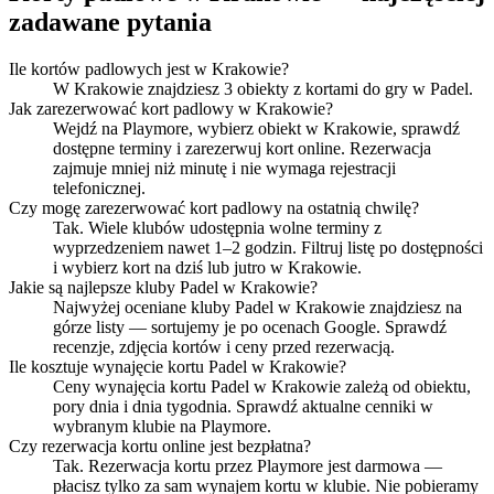
zadawane pytania
Ile kortów padlowych jest w Krakowie?
W Krakowie znajdziesz 3 obiekty z kortami do gry w Padel.
Jak zarezerwować kort padlowy w Krakowie?
Wejdź na Playmore, wybierz obiekt w Krakowie, sprawdź
dostępne terminy i zarezerwuj kort online. Rezerwacja
zajmuje mniej niż minutę i nie wymaga rejestracji
telefonicznej.
Czy mogę zarezerwować kort padlowy na ostatnią chwilę?
Tak. Wiele klubów udostępnia wolne terminy z
wyprzedzeniem nawet 1–2 godzin. Filtruj listę po dostępności
i wybierz kort na dziś lub jutro w Krakowie.
Jakie są najlepsze kluby Padel w Krakowie?
Najwyżej oceniane kluby Padel w Krakowie znajdziesz na
górze listy — sortujemy je po ocenach Google. Sprawdź
recenzje, zdjęcia kortów i ceny przed rezerwacją.
Ile kosztuje wynajęcie kortu Padel w Krakowie?
Ceny wynajęcia kortu Padel w Krakowie zależą od obiektu,
pory dnia i dnia tygodnia. Sprawdź aktualne cenniki w
wybranym klubie na Playmore.
Czy rezerwacja kortu online jest bezpłatna?
Tak. Rezerwacja kortu przez Playmore jest darmowa —
płacisz tylko za sam wynajem kortu w klubie. Nie pobieramy