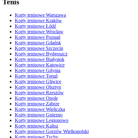
Tenis
Korty tenisowe Warszawa
Korty tenisowe Kraków
Korty tenisowe Łódź
Korty tenisowe Wrocław
Korty tenisowe Poznań
Korty tenisowe Gdańsk
Korty tenisowe Szczecin
Korty tenisowe Bydgoszcz
Korty tenisowe Białystok
Korty tenisowe Katowice
Korty tenisowe Gdynia
Korty tenisowe Toruń
Korty tenisowe Gliwice
Korty tenisowe Olsztyn
Korty tenisowe Rzeszów
Korty tenisowe Opole
Korty tenisowe Zabrze
Korty tenisowe Wieliczka
Korty tenisowe Gniezno
Korty tenisowe Legionowo
Korty tenisowe Kalisz
Korty tenisowe Gorzów Wielkopolski
Korty tenisowe Tychy