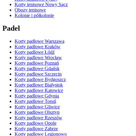
Korty tenisowe Nowy Sącz
Obozy tenisowe
Kolonie i półkolonie
Padel
Korty padlowe Warszawa
Korty padlowe Kraków
Korty padlowe Łódź
Korty padlowe Wrocław
Korty padlowe Poznań
Korty padlowe Gdańsk
Korty padlowe Szczecin
Korty padlowe Bydgoszcz
Korty padlowe Białystok
Korty padlowe Katowice
Korty padlowe Gdynia
Korty padlowe Toruń
Korty padlowe Gliwice
Korty padlowe Olsztyn
Korty padlowe Rzeszów
Korty padlowe Opole
Korty padlowe Zabrze
Korty padlowe Legionowo