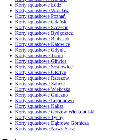
Korty squashowe Łódź
Korty squashowe Wrocław
Korty squashowe Poznań
Korty squashowe Gdańsk
Korty squashowe Szczecin
Korty squashowe Bydgoszcz
Korty squashowe Białystok
Korty squashowe Katowice
Korty squashowe Gdynia
Korty squashowe Toruń
Korty squashowe Gliwice
Korty squashowe Sosnowiec
Korty squashowe Olsztyn
Korty squashowe Rzeszów
Korty squashowe Zabrze
Korty squashowe Wieliczka
Korty squashowe Gniezno
Korty squashowe Legionowo
Korty squashowe Kalisz
Korty squashowe Gorzów Wielkopolski
Korty squashowe Tychy
Korty squashowe Dąbrowa Górnicza
Korty squashowe Nowy Sącz