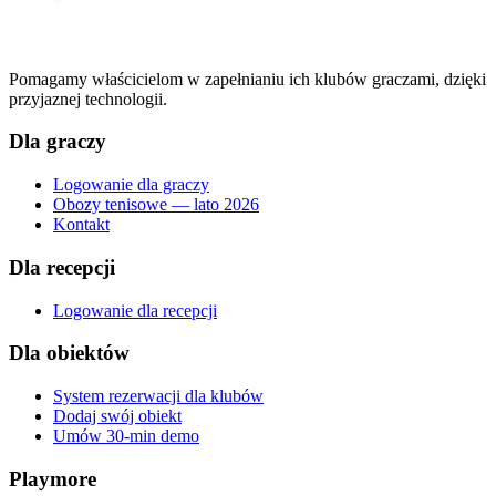
Pomagamy właścicielom w zapełnianiu ich klubów graczami, dzięki
przyjaznej technologii.
Dla graczy
Logowanie dla graczy
Obozy tenisowe — lato 2026
Kontakt
Dla recepcji
Logowanie dla recepcji
Dla obiektów
System rezerwacji dla klubów
Dodaj swój obiekt
Umów 30-min demo
Playmore