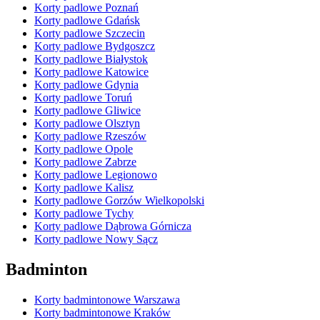
Korty padlowe Poznań
Korty padlowe Gdańsk
Korty padlowe Szczecin
Korty padlowe Bydgoszcz
Korty padlowe Białystok
Korty padlowe Katowice
Korty padlowe Gdynia
Korty padlowe Toruń
Korty padlowe Gliwice
Korty padlowe Olsztyn
Korty padlowe Rzeszów
Korty padlowe Opole
Korty padlowe Zabrze
Korty padlowe Legionowo
Korty padlowe Kalisz
Korty padlowe Gorzów Wielkopolski
Korty padlowe Tychy
Korty padlowe Dąbrowa Górnicza
Korty padlowe Nowy Sącz
Badminton
Korty badmintonowe Warszawa
Korty badmintonowe Kraków