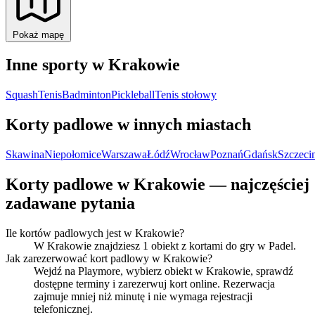
Pokaż mapę
Inne sporty w Krakowie
Squash
Tenis
Badminton
Pickleball
Tenis stołowy
Korty padlowe w innych miastach
Skawina
Niepołomice
Warszawa
Łódź
Wrocław
Poznań
Gdańsk
Szczeci
Korty padlowe w Krakowie — najczęściej
zadawane pytania
Ile kortów padlowych jest w Krakowie?
W Krakowie znajdziesz 1 obiekt z kortami do gry w Padel.
Jak zarezerwować kort padlowy w Krakowie?
Wejdź na Playmore, wybierz obiekt w Krakowie, sprawdź
dostępne terminy i zarezerwuj kort online. Rezerwacja
zajmuje mniej niż minutę i nie wymaga rejestracji
telefonicznej.