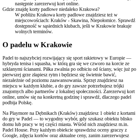
następnie zarezerwuj kort online.
Gdzie znajdę korty padlowe niedaleko Krakowa?
W pobliżu Krakowa korty padlowe znajdziesz też w
miejscowościach: Kraków - Skawina, Niepołomice. Sprawdź
dostępność w sąsiednich klubach, jeśli w Krakowie brakuje
wolnych terminów.
O padelu w Krakowie
Padel to najszybciej rozwijający się sport rakietowy w Europie —
hybryda tenisa i squasha, w którą gra się we czworo na korcie ze
szklanymi ścianami. Piłka zwalnia po odbiciu od ściany, więc już po
pierwszej grze złapiesz rytm i będziesz się świetnie bawić,
niezależnie od poziomu zaawansowania. Sprzęt znajdziesz na
miejscu w każdym klubie, a do gry zawsze potrzebujesz trójki
znajomych albo partnerów z lokalnej społeczności. Zarezerwuj kort
online, umów się na konkretną godzinę i sprawdź, dlaczego padel
podbija Polskę.
Na Playmore na Dębnikach (Kraków) znajdziesz 1 obiekt z kortami
do gry w Padel — to wygodny wybór, gdy szukasz obiektu blisko
domu lub pracy w tej części miasta. Wśród nich znajdziesz m.in.
Padel House. Przy każdym obiekcie sprawdzisz oceny graczy z
Google, zdjęcia kortów oraz aktualne ceny, zanim zarezerwujesz