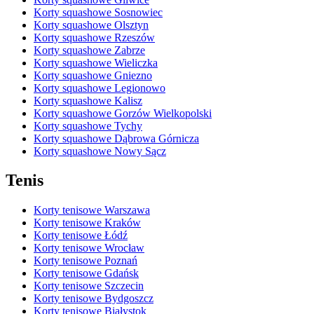
Korty squashowe Sosnowiec
Korty squashowe Olsztyn
Korty squashowe Rzeszów
Korty squashowe Zabrze
Korty squashowe Wieliczka
Korty squashowe Gniezno
Korty squashowe Legionowo
Korty squashowe Kalisz
Korty squashowe Gorzów Wielkopolski
Korty squashowe Tychy
Korty squashowe Dąbrowa Górnicza
Korty squashowe Nowy Sącz
Tenis
Korty tenisowe Warszawa
Korty tenisowe Kraków
Korty tenisowe Łódź
Korty tenisowe Wrocław
Korty tenisowe Poznań
Korty tenisowe Gdańsk
Korty tenisowe Szczecin
Korty tenisowe Bydgoszcz
Korty tenisowe Białystok