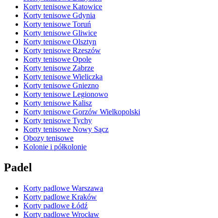
Korty tenisowe Katowice
Korty tenisowe Gdynia
Korty tenisowe Toruń
Korty tenisowe Gliwice
Korty tenisowe Olsztyn
Korty tenisowe Rzeszów
Korty tenisowe Opole
Korty tenisowe Zabrze
Korty tenisowe Wieliczka
Korty tenisowe Gniezno
Korty tenisowe Legionowo
Korty tenisowe Kalisz
Korty tenisowe Gorzów Wielkopolski
Korty tenisowe Tychy
Korty tenisowe Nowy Sącz
Obozy tenisowe
Kolonie i półkolonie
Padel
Korty padlowe Warszawa
Korty padlowe Kraków
Korty padlowe Łódź
Korty padlowe Wrocław