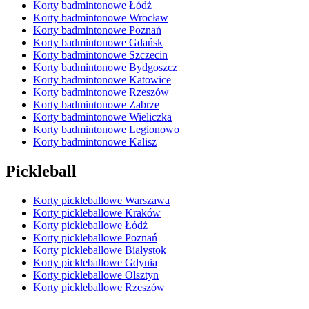
Korty badmintonowe Łódź
Korty badmintonowe Wrocław
Korty badmintonowe Poznań
Korty badmintonowe Gdańsk
Korty badmintonowe Szczecin
Korty badmintonowe Bydgoszcz
Korty badmintonowe Katowice
Korty badmintonowe Rzeszów
Korty badmintonowe Zabrze
Korty badmintonowe Wieliczka
Korty badmintonowe Legionowo
Korty badmintonowe Kalisz
Pickleball
Korty pickleballowe Warszawa
Korty pickleballowe Kraków
Korty pickleballowe Łódź
Korty pickleballowe Poznań
Korty pickleballowe Białystok
Korty pickleballowe Gdynia
Korty pickleballowe Olsztyn
Korty pickleballowe Rzeszów