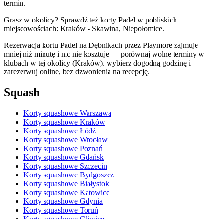
termin.
Grasz w okolicy? Sprawdź też korty Padel w pobliskich
miejscowościach: Kraków - Skawina, Niepołomice.
Rezerwacja kortu Padel na Dębnikach przez Playmore zajmuje
mniej niż minutę i nic nie kosztuje — porównaj wolne terminy w
klubach w tej okolicy (Kraków), wybierz dogodną godzinę i
zarezerwuj online, bez dzwonienia na recepcję.
Squash
Korty squashowe Warszawa
Korty squashowe Kraków
Korty squashowe Łódź
Korty squashowe Wrocław
Korty squashowe Poznań
Korty squashowe Gdańsk
Korty squashowe Szczecin
Korty squashowe Bydgoszcz
Korty squashowe Białystok
Korty squashowe Katowice
Korty squashowe Gdynia
Korty squashowe Toruń
Korty squashowe Gliwice