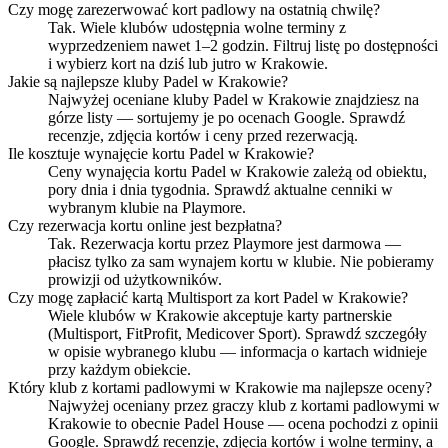
Czy mogę zarezerwować kort padlowy na ostatnią chwilę?
Tak. Wiele klubów udostępnia wolne terminy z
wyprzedzeniem nawet 1–2 godzin. Filtruj listę po dostępności
i wybierz kort na dziś lub jutro w Krakowie.
Jakie są najlepsze kluby Padel w Krakowie?
Najwyżej oceniane kluby Padel w Krakowie znajdziesz na
górze listy — sortujemy je po ocenach Google. Sprawdź
recenzje, zdjęcia kortów i ceny przed rezerwacją.
Ile kosztuje wynajęcie kortu Padel w Krakowie?
Ceny wynajęcia kortu Padel w Krakowie zależą od obiektu,
pory dnia i dnia tygodnia. Sprawdź aktualne cenniki w
wybranym klubie na Playmore.
Czy rezerwacja kortu online jest bezpłatna?
Tak. Rezerwacja kortu przez Playmore jest darmowa —
płacisz tylko za sam wynajem kortu w klubie. Nie pobieramy
prowizji od użytkowników.
Czy mogę zapłacić kartą Multisport za kort Padel w Krakowie?
Wiele klubów w Krakowie akceptuje karty partnerskie
(Multisport, FitProfit, Medicover Sport). Sprawdź szczegóły
w opisie wybranego klubu — informacja o kartach widnieje
przy każdym obiekcie.
Który klub z kortami padlowymi w Krakowie ma najlepsze oceny?
Najwyżej oceniany przez graczy klub z kortami padlowymi w
Krakowie to obecnie Padel House — ocena pochodzi z opinii
Google. Sprawdź recenzje, zdjęcia kortów i wolne terminy, a