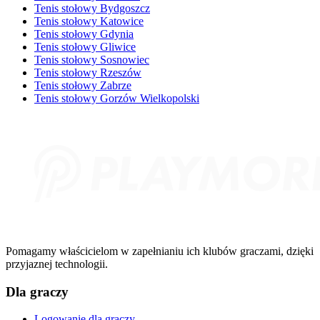
Tenis stołowy Bydgoszcz
Tenis stołowy Katowice
Tenis stołowy Gdynia
Tenis stołowy Gliwice
Tenis stołowy Sosnowiec
Tenis stołowy Rzeszów
Tenis stołowy Zabrze
Tenis stołowy Gorzów Wielkopolski
Pomagamy właścicielom w zapełnianiu ich klubów graczami, dzięki
przyjaznej technologii.
Dla graczy
Logowanie dla graczy