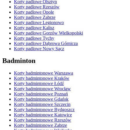
Korty padlowe Olsztyn
Korty padlowe Rzeszów
Korty padlowe Opole
Korty padlowe Zabrze
Korty padlowe Legionowo
Korty padlowe Kalisz
Korty padlowe Gorzów Wielkopolski
Korty padlowe Tychy
Korty padlowe Dąbrowa Górnicza
Korty padlowe Nowy Sącz
Badminton
Korty badmintonowe Warszawa
Korty badmintonowe Kraków
Korty badmintonowe Łódź
Korty badmintonowe Wrocław
Korty badmintonowe Poznań
Korty badmintonowe Gdańsk
Korty badmintonowe Szczecin
Korty badmintonowe Bydgoszcz
Korty badmintonowe Katowice
Korty badmintonowe Rzeszów
Korty badmintonowe Zabrze