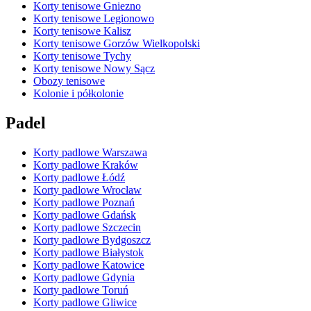
Korty tenisowe Gniezno
Korty tenisowe Legionowo
Korty tenisowe Kalisz
Korty tenisowe Gorzów Wielkopolski
Korty tenisowe Tychy
Korty tenisowe Nowy Sącz
Obozy tenisowe
Kolonie i półkolonie
Padel
Korty padlowe Warszawa
Korty padlowe Kraków
Korty padlowe Łódź
Korty padlowe Wrocław
Korty padlowe Poznań
Korty padlowe Gdańsk
Korty padlowe Szczecin
Korty padlowe Bydgoszcz
Korty padlowe Białystok
Korty padlowe Katowice
Korty padlowe Gdynia
Korty padlowe Toruń
Korty padlowe Gliwice