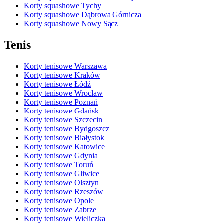
Korty squashowe Tychy
Korty squashowe Dąbrowa Górnicza
Korty squashowe Nowy Sącz
Tenis
Korty tenisowe Warszawa
Korty tenisowe Kraków
Korty tenisowe Łódź
Korty tenisowe Wrocław
Korty tenisowe Poznań
Korty tenisowe Gdańsk
Korty tenisowe Szczecin
Korty tenisowe Bydgoszcz
Korty tenisowe Białystok
Korty tenisowe Katowice
Korty tenisowe Gdynia
Korty tenisowe Toruń
Korty tenisowe Gliwice
Korty tenisowe Olsztyn
Korty tenisowe Rzeszów
Korty tenisowe Opole
Korty tenisowe Zabrze
Korty tenisowe Wieliczka