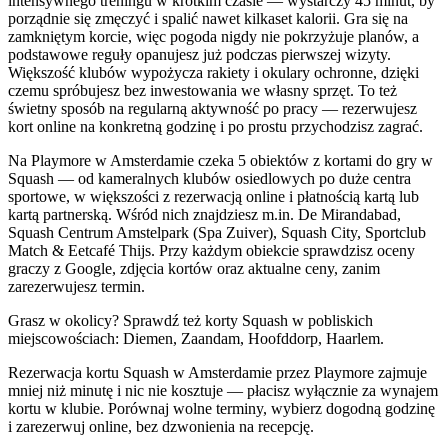
intensywnego treningu w krótkim czasie — wystarczy 45 minut, by
porządnie się zmęczyć i spalić nawet kilkaset kalorii. Gra się na
zamkniętym korcie, więc pogoda nigdy nie pokrzyżuje planów, a
podstawowe reguły opanujesz już podczas pierwszej wizyty.
Większość klubów wypożycza rakiety i okulary ochronne, dzięki
czemu spróbujesz bez inwestowania we własny sprzęt. To też
świetny sposób na regularną aktywność po pracy — rezerwujesz
kort online na konkretną godzinę i po prostu przychodzisz zagrać.
Na Playmore w Amsterdamie czeka 5 obiektów z kortami do gry w
Squash — od kameralnych klubów osiedlowych po duże centra
sportowe, w większości z rezerwacją online i płatnością kartą lub
kartą partnerską. Wśród nich znajdziesz m.in. De Mirandabad,
Squash Centrum Amstelpark (Spa Zuiver), Squash City, Sportclub
Match & Eetcafé Thijs. Przy każdym obiekcie sprawdzisz oceny
graczy z Google, zdjęcia kortów oraz aktualne ceny, zanim
zarezerwujesz termin.
Grasz w okolicy? Sprawdź też korty Squash w pobliskich
miejscowościach: Diemen, Zaandam, Hoofddorp, Haarlem.
Rezerwacja kortu Squash w Amsterdamie przez Playmore zajmuje
mniej niż minutę i nic nie kosztuje — płacisz wyłącznie za wynajem
kortu w klubie. Porównaj wolne terminy, wybierz dogodną godzinę
i zarezerwuj online, bez dzwonienia na recepcję.