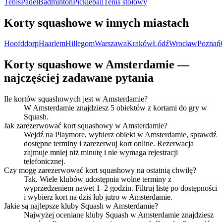
Tenis
Padel
Badminton
Pickleball
Tenis stołowy
Korty squashowe w innych miastach
Hoofddorp
Haarlem
Hillegom
Warszawa
Kraków
Łódź
Wrocław
Poznań
Korty squashowe w Amsterdamie —
najczęściej zadawane pytania
Ile kortów squashowych jest w Amsterdamie?
W Amsterdamie znajdziesz 5 obiektów z kortami do gry w
Squash.
Jak zarezerwować kort squashowy w Amsterdamie?
Wejdź na Playmore, wybierz obiekt w Amsterdamie, sprawdź
dostępne terminy i zarezerwuj kort online. Rezerwacja
zajmuje mniej niż minutę i nie wymaga rejestracji
telefonicznej.
Czy mogę zarezerwować kort squashowy na ostatnią chwilę?
Tak. Wiele klubów udostępnia wolne terminy z
wyprzedzeniem nawet 1–2 godzin. Filtruj listę po dostępności
i wybierz kort na dziś lub jutro w Amsterdamie.
Jakie są najlepsze kluby Squash w Amsterdamie?
Najwyżej oceniane kluby Squash w Amsterdamie znajdziesz