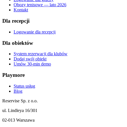
Obozy tenisowe — lato 2026
Kontakt
Dla recepcji
Logowanie dla recepcji
Dla obiektów
System rezerwacji dla klubów
Dodaj swój obiekt
Umów 30-min demo
Playmore
Status usług
Blog
Reservise Sp. z o.o.
ul. Lindleya 16/301
02-013 Warszawa