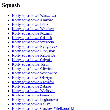
Squash
Korty squashowe Warszawa
Korty squashowe Kraków
Korty squashowe Łódź
Korty squashowe Wrocław
Korty squashowe Poznań
Korty squashowe Gdańsk
Korty squashowe Szczecin
Korty squashowe Bydgoszcz
Korty squashowe Białystok
Korty squashowe Katowice
Korty squashowe Gdynia
Korty squashowe Toruń
Korty squashowe Gliwice
Korty squashowe Sosnowiec
Korty squashowe Olsztyn
Korty squashowe Rzeszów
Korty squashowe Zabrze
Korty squashowe Wieliczka
Korty squashowe Gniezno
Korty squashowe Legionowo
Korty squashowe Kalisz
Korty squashowe Gorzów Wielkopolski