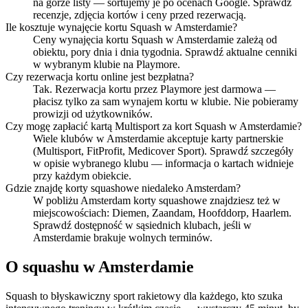
na górze listy — sortujemy je po ocenach Google. Sprawdź
recenzje, zdjęcia kortów i ceny przed rezerwacją.
Ile kosztuje wynajęcie kortu Squash w Amsterdamie?
Ceny wynajęcia kortu Squash w Amsterdamie zależą od
obiektu, pory dnia i dnia tygodnia. Sprawdź aktualne cenniki
w wybranym klubie na Playmore.
Czy rezerwacja kortu online jest bezpłatna?
Tak. Rezerwacja kortu przez Playmore jest darmowa —
płacisz tylko za sam wynajem kortu w klubie. Nie pobieramy
prowizji od użytkowników.
Czy mogę zapłacić kartą Multisport za kort Squash w Amsterdamie?
Wiele klubów w Amsterdamie akceptuje karty partnerskie
(Multisport, FitProfit, Medicover Sport). Sprawdź szczegóły
w opisie wybranego klubu — informacja o kartach widnieje
przy każdym obiekcie.
Gdzie znajdę korty squashowe niedaleko Amsterdam?
W pobliżu Amsterdam korty squashowe znajdziesz też w
miejscowościach: Diemen, Zaandam, Hoofddorp, Haarlem.
Sprawdź dostępność w sąsiednich klubach, jeśli w
Amsterdamie brakuje wolnych terminów.
O squashu w Amsterdamie
Squash to błyskawiczny sport rakietowy dla każdego, kto szuka