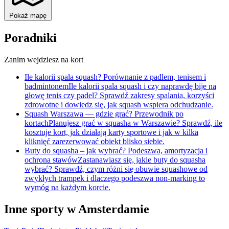
Pokaż mapę
Poradniki
Zanim wejdziesz na kort
Ile kalorii spala squash? Porównanie z padlem, tenisem i
badmintonem
Ile kalorii spala squash i czy naprawdę bije na
głowę tenis czy padel? Sprawdź zakresy spalania, korzyści
zdrowotne i dowiedz się, jak squash wspiera odchudzanie.
Squash Warszawa — gdzie grać? Przewodnik po
kortach
Planujesz grać w squasha w Warszawie? Sprawdź, ile
kosztuje kort, jak działają karty sportowe i jak w kilka
kliknięć zarezerwować obiekt blisko siebie.
Buty do squasha – jak wybrać? Podeszwa, amortyzacja i
ochrona stawów
Zastanawiasz się, jakie buty do squasha
wybrać? Sprawdź, czym różni się obuwie squashowe od
zwykłych trampek i dlaczego podeszwa non-marking to
wymóg na każdym korcie.
Inne sporty w Amsterdamie