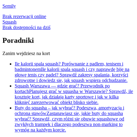
Semily
Brak rezerwacji online
Squash
Brak dostępności na dziś
Poradniki
Zanim wejdziesz na kort
Ile kalorii spala squash? Porównanie z padlem, tenisem i
badmintonem
Ile kalorii spala squash i czy naprawdę bije na
głowę tenis czy padel? Sprawdź zakresy spalania, korzyści
zdrowotne i dowiedz się, jak squash wspiera odchudzanie.
Squash Warszawa — gdzie grać? Przewodnik po
kortach
Planujesz grać w squasha w Warszawie? Sprawdź, ile
kosztuje kort, jak działają karty sportowe i jak w kilka
kliknięć zarezerwować obiekt blisko siebie.
Buty do squasha – jak wybrać? Podeszwa, amortyzacja i
ochrona stawów
Zastanawiasz się, jakie buty do squasha
wybrać? Sprawdź, czym różni się obuwie squashowe od
zwykłych trampek i dlaczego podeszwa non-marking to
wymóg na każdym korcie.