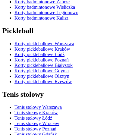
Korty badmintonowe Zabrze
Korty badmintonowe Wieliczka
Korty badmintonowe Legionowo
Korty badmintonowe Kalisz
Pickleball
Korty pickleballowe Warszawa
Korty pickleballowe Kraków
Korty pickleballowe Łódź
Korty pickleballowe Poznań
Korty pickleballowe Białystok
Korty pickleballowe Gdynia
Korty pickleballowe Olsztyn
Korty pickleballowe Rzeszów
Tenis stołowy
Tenis stołowy Warszawa
Tenis stołowy Kraków
Tenis stołowy Łódź
Tenis stołowy Wrocław
Tenis stołowy Poznań
Tenis stołowy Gdańsk