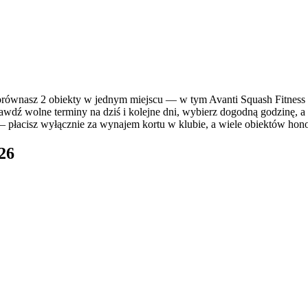
ównasz 2 obiekty w jednym miejscu — w tym Avanti Squash Fitness P
awdź wolne terminy na dziś i kolejne dni, wybierz dogodną godzinę, a
— płacisz wyłącznie za wynajem kortu w klubie, a wiele obiektów honoru
26