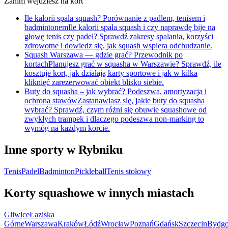
Zanim wejdziesz na kort
Ile kalorii spala squash? Porównanie z padlem, tenisem i
badmintonem
Ile kalorii spala squash i czy naprawdę bije na
głowę tenis czy padel? Sprawdź zakresy spalania, korzyści
zdrowotne i dowiedz się, jak squash wspiera odchudzanie.
Squash Warszawa — gdzie grać? Przewodnik po
kortach
Planujesz grać w squasha w Warszawie? Sprawdź, ile
kosztuje kort, jak działają karty sportowe i jak w kilka
kliknięć zarezerwować obiekt blisko siebie.
Buty do squasha – jak wybrać? Podeszwa, amortyzacja i
ochrona stawów
Zastanawiasz się, jakie buty do squasha
wybrać? Sprawdź, czym różni się obuwie squashowe od
zwykłych trampek i dlaczego podeszwa non-marking to
wymóg na każdym korcie.
Inne sporty w Rybniku
Tenis
Padel
Badminton
Pickleball
Tenis stołowy
Korty squashowe w innych miastach
Gliwice
Łaziska
Górne
Warszawa
Kraków
Łódź
Wrocław
Poznań
Gdańsk
Szczecin
Bydgo