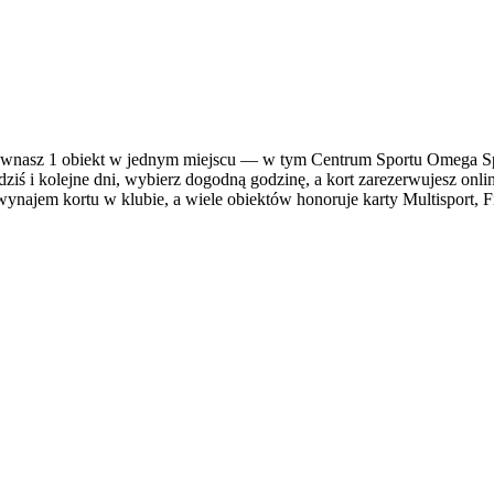
nasz 1 obiekt w jednym miejscu — w tym Centrum Sportu Omega Spor
ziś i kolejne dni, wybierz dogodną godzinę, a kort zarezerwujesz onli
ynajem kortu w klubie, a wiele obiektów honoruje karty Multisport, Fi