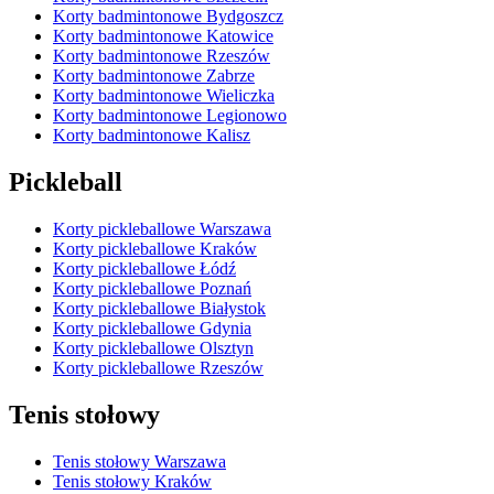
Korty badmintonowe Bydgoszcz
Korty badmintonowe Katowice
Korty badmintonowe Rzeszów
Korty badmintonowe Zabrze
Korty badmintonowe Wieliczka
Korty badmintonowe Legionowo
Korty badmintonowe Kalisz
Pickleball
Korty pickleballowe Warszawa
Korty pickleballowe Kraków
Korty pickleballowe Łódź
Korty pickleballowe Poznań
Korty pickleballowe Białystok
Korty pickleballowe Gdynia
Korty pickleballowe Olsztyn
Korty pickleballowe Rzeszów
Tenis stołowy
Tenis stołowy Warszawa
Tenis stołowy Kraków