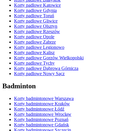
Korty padlowe Katowice
Korty padlowe Gdynia
Korty padlowe Toruń
Korty padlowe Gliwice
Korty padlowe Olsztyn
Korty padlowe Rzeszów
Korty padlowe Opole
Korty padlowe Zabrze
Korty padlowe Legionowo
Korty padlowe Kalisz
Korty padlowe Gorzów Wielkopolski
Korty padlowe Tychy
Korty padlowe Dąbrowa Górnicza
Korty padlowe Nowy Sącz
Badminton
Korty badmintonowe Warszawa
Korty badmintonowe Kraków
Korty badmintonowe Łódź
Korty badmintonowe Wrocław
Korty badmintonowe Poznań
Korty badmintonowe Gdańsk
Korty badmintonowe Szczecin