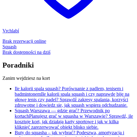
Vrchlabí
Brak rezerwacji online
Squash
Brak dostępności na dziś
Poradniki
Zanim wejdziesz na kort
Ile kalorii spala squash? Porównanie z padlem, tenisem i
badmintonem
Ile kalorii spala squash i czy naprawdę bije na
głowę tenis czy padel? Sprawdź zakresy spalania, korzyści
zdrowotne i dowiedz się, jak squash wspiera odchudzanie.
Squash Warszawa — gdzie grać? Przewodnik po
kortach
Planujesz grać w squasha w Warszawie? Sprawdź, ile
kosztuje kort, jak działają karty sportowe i jak w kilka
kliknięć zarezerwować obiekt blisko siebie.
Buty do squasha – jak wybrać? Podeszwa, amortyzacja i