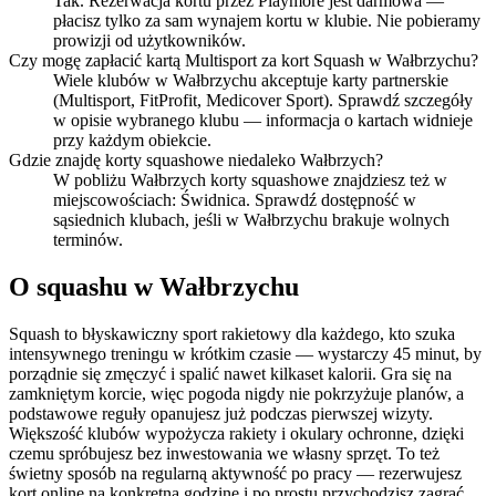
Tak. Rezerwacja kortu przez Playmore jest darmowa —
płacisz tylko za sam wynajem kortu w klubie. Nie pobieramy
prowizji od użytkowników.
Czy mogę zapłacić kartą Multisport za kort Squash w Wałbrzychu?
Wiele klubów w Wałbrzychu akceptuje karty partnerskie
(Multisport, FitProfit, Medicover Sport). Sprawdź szczegóły
w opisie wybranego klubu — informacja o kartach widnieje
przy każdym obiekcie.
Gdzie znajdę korty squashowe niedaleko Wałbrzych?
W pobliżu Wałbrzych korty squashowe znajdziesz też w
miejscowościach: Świdnica. Sprawdź dostępność w
sąsiednich klubach, jeśli w Wałbrzychu brakuje wolnych
terminów.
O squashu w Wałbrzychu
Squash to błyskawiczny sport rakietowy dla każdego, kto szuka
intensywnego treningu w krótkim czasie — wystarczy 45 minut, by
porządnie się zmęczyć i spalić nawet kilkaset kalorii. Gra się na
zamkniętym korcie, więc pogoda nigdy nie pokrzyżuje planów, a
podstawowe reguły opanujesz już podczas pierwszej wizyty.
Większość klubów wypożycza rakiety i okulary ochronne, dzięki
czemu spróbujesz bez inwestowania we własny sprzęt. To też
świetny sposób na regularną aktywność po pracy — rezerwujesz
kort online na konkretną godzinę i po prostu przychodzisz zagrać.