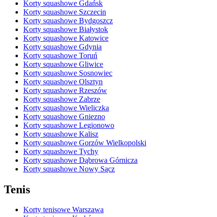
Korty squashowe Gdańsk
Korty squashowe Szczecin
Korty squashowe Bydgoszcz
Korty squashowe Białystok
Korty squashowe Katowice
Korty squashowe Gdynia
Korty squashowe Toruń
Korty squashowe Gliwice
Korty squashowe Sosnowiec
Korty squashowe Olsztyn
Korty squashowe Rzeszów
Korty squashowe Zabrze
Korty squashowe Wieliczka
Korty squashowe Gniezno
Korty squashowe Legionowo
Korty squashowe Kalisz
Korty squashowe Gorzów Wielkopolski
Korty squashowe Tychy
Korty squashowe Dąbrowa Górnicza
Korty squashowe Nowy Sącz
Tenis
Korty tenisowe Warszawa