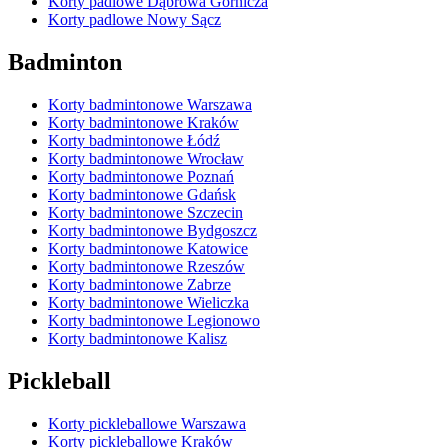
Korty padlowe Dąbrowa Górnicza
Korty padlowe Nowy Sącz
Badminton
Korty badmintonowe Warszawa
Korty badmintonowe Kraków
Korty badmintonowe Łódź
Korty badmintonowe Wrocław
Korty badmintonowe Poznań
Korty badmintonowe Gdańsk
Korty badmintonowe Szczecin
Korty badmintonowe Bydgoszcz
Korty badmintonowe Katowice
Korty badmintonowe Rzeszów
Korty badmintonowe Zabrze
Korty badmintonowe Wieliczka
Korty badmintonowe Legionowo
Korty badmintonowe Kalisz
Pickleball
Korty pickleballowe Warszawa
Korty pickleballowe Kraków