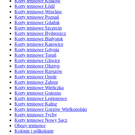
Korty tenisowe Kraków
Korty tenisowe Łódź
Korty tenisowe Wrocław
Korty tenisowe Poznań
Korty tenisowe Gdańsk
Korty tenisowe Szczecin
Korty tenisowe Bydgoszcz
Korty tenisowe Białystok
Korty tenisowe Katowice
Korty tenisowe Gdynia
Korty tenisowe Toruń
Korty tenisowe Gliwice
Korty tenisowe Olsztyn
Korty tenisowe Rzeszów
Korty tenisowe Opole
Korty tenisowe Zabrze
Korty tenisowe Wieliczka
Korty tenisowe Gniezno
Korty tenisowe Legionowo
Korty tenisowe Kalisz
Korty tenisowe Gorzów Wielkopolski
Korty tenisowe Tychy
Korty tenisowe Nowy Sącz
Obozy tenisowe
Kolonie i półkolonie