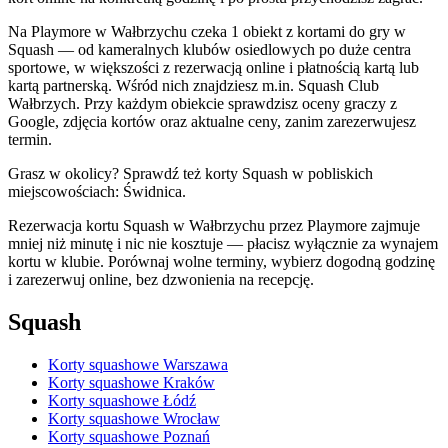
Na Playmore w Wałbrzychu czeka 1 obiekt z kortami do gry w
Squash — od kameralnych klubów osiedlowych po duże centra
sportowe, w większości z rezerwacją online i płatnością kartą lub
kartą partnerską. Wśród nich znajdziesz m.in. Squash Club
Wałbrzych. Przy każdym obiekcie sprawdzisz oceny graczy z
Google, zdjęcia kortów oraz aktualne ceny, zanim zarezerwujesz
termin.
Grasz w okolicy? Sprawdź też korty Squash w pobliskich
miejscowościach: Świdnica.
Rezerwacja kortu Squash w Wałbrzychu przez Playmore zajmuje
mniej niż minutę i nic nie kosztuje — płacisz wyłącznie za wynajem
kortu w klubie. Porównaj wolne terminy, wybierz dogodną godzinę
i zarezerwuj online, bez dzwonienia na recepcję.
Squash
Korty squashowe Warszawa
Korty squashowe Kraków
Korty squashowe Łódź
Korty squashowe Wrocław
Korty squashowe Poznań