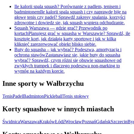
Ile kalorii spala squash? Porównanie z padlem, tenisem i
badmintonem
Ile kalorii spala squash i czy naprawdę bije na
głowę tenis czy padel? Sprawdź zakresy spalania, korzyści
zdrowotne i dowiedz się, jak squash wspiera odchudzanie.
Squash Warszawa — gdzie grać? Przewodnik po
kortach
Planujesz grać w squasha w Warszawie? Sprawdź, ile
kosztuje kort, jak działają karty sportowe i jak w kilka
kliknięć zarezerwować obiekt blisko siebie.
Buty do squasha – jak wybrać? Podeszwa, amortyzacja i
ochrona stawów
Zastanawiasz się, jakie buty do squasha
wybrać? Sprawdź, czym różni się obuwie squashowe od
zwykłych trampek i dlaczego podeszwa non-marking to
wymóg na każdym korcie.
Inne sporty w Wałbrzychu
Tenis
Padel
Badminton
Pickleball
Tenis stołowy
Korty squashowe w innych miastach
Świdnica
Warszawa
Kraków
Łódź
Wrocław
Poznań
Gdańsk
Szczecin
By