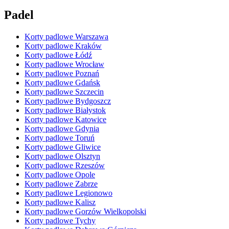
Padel
Korty padlowe Warszawa
Korty padlowe Kraków
Korty padlowe Łódź
Korty padlowe Wrocław
Korty padlowe Poznań
Korty padlowe Gdańsk
Korty padlowe Szczecin
Korty padlowe Bydgoszcz
Korty padlowe Białystok
Korty padlowe Katowice
Korty padlowe Gdynia
Korty padlowe Toruń
Korty padlowe Gliwice
Korty padlowe Olsztyn
Korty padlowe Rzeszów
Korty padlowe Opole
Korty padlowe Zabrze
Korty padlowe Legionowo
Korty padlowe Kalisz
Korty padlowe Gorzów Wielkopolski
Korty padlowe Tychy