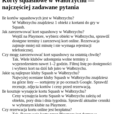
Korty squashowe w Wałbrzychu —
najczęściej zadawane pytania
Ile kortów squashowych jest w Wałbrzychu?
W Wałbrzychu znajdziesz 1 obiekt z kortami do gry w
Squash.
Jak zarezerwować kort squashowy w Wałbrzychu?
Wejdź na Playmore, wybierz obiekt w Wałbrzychu, sprawdź
dostępne terminy i zarezerwuj kort online. Rezerwacja
zajmuje mniej niż minutę i nie wymaga rejestracji
telefonicznej.
Czy mogę zarezerwować kort squashowy na ostatnią chwilę?
Tak. Wiele klubów udostępnia wolne terminy z
wyprzedzeniem nawet 1–2 godzin. Filtruj listę po dostępności
i wybierz kort na dziś lub jutro w Wałbrzychu.
Jakie są najlepsze kluby Squash w Wałbrzychu?
Najwyżej oceniane kluby Squash w Wałbrzychu znajdziesz
na górze listy — sortujemy je po ocenach Google. Sprawdź
recenzje, zdjęcia kortów i ceny przed rezerwacją.
Ile kosztuje wynajęcie kortu Squash w Wałbrzychu?
Ceny wynajęcia kortu Squash w Wałbrzychu zależą od
obiektu, pory dnia i dnia tygodnia. Sprawdź aktualne cenniki
w wybranym klubie na Playmore.
Czy rezerwacja kortu online jest bezpłatna?