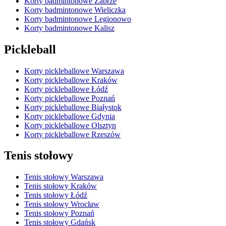
Korty badmintonowe Zabrze
Korty badmintonowe Wieliczka
Korty badmintonowe Legionowo
Korty badmintonowe Kalisz
Pickleball
Korty pickleballowe Warszawa
Korty pickleballowe Kraków
Korty pickleballowe Łódź
Korty pickleballowe Poznań
Korty pickleballowe Białystok
Korty pickleballowe Gdynia
Korty pickleballowe Olsztyn
Korty pickleballowe Rzeszów
Tenis stołowy
Tenis stołowy Warszawa
Tenis stołowy Kraków
Tenis stołowy Łódź
Tenis stołowy Wrocław
Tenis stołowy Poznań
Tenis stołowy Gdańsk