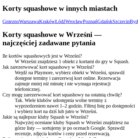
Korty squashowe w innych miastach
Gniezno
Warszawa
Kraków
Łódź
Wrocław
Poznań
Gdańsk
Szczecin
Byd
Korty squashowe w Wrześni —
najczęściej zadawane pytania
Ile kortów squashowych jest w Wrześni?
W Wrześni znajdziesz 1 obiekt z kortami do gry w Squash.
Jak zarezerwować kort squashowy w Wrześni?
Wejdź na Playmore, wybierz obiekt w Wrześni, sprawdź
dostępne terminy i zarezerwuj kort online. Rezerwacja
zajmuje mniej niż minutę i nie wymaga rejestracji
telefonicznej.
Czy mogę zarezerwować kort squashowy na ostatnią chwilę?
Tak. Wiele klubów udostępnia wolne terminy z
wyprzedzeniem nawet 1–2 godzin. Filtruj listę po dostępności
i wybierz kort na dziś lub jutro w Wrześni.
Jakie są najlepsze kluby Squash w Wrześni?
Najwyżej oceniane kluby Squash w Wrześni znajdziesz na
górze listy — sortujemy je po ocenach Google. Sprawdź
recenzje, zdjęcia kortów i ceny przed rezerwacją.