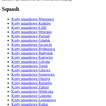
Squash
Korty squashowe Warszawa
Korty squashowe Kraków
Korty squashowe Łódź
Korty squashowe Wrocław
Korty squashowe Poznań
Korty squashowe Gdańsk
Korty squashowe Szczecin
Korty squashowe Bydgoszcz
Korty squashowe Białystok
Korty squashowe Katowice
Korty squashowe Gdynia
Korty squashowe Toruń
Korty squashowe Gliwice
Korty squashowe Sosnowiec
Korty squashowe Olsztyn
Korty squashowe Rzeszów
Korty squashowe Zabrze
Korty squashowe Wieliczka
Korty squashowe Gniezno
Korty squashowe Legionowo
Korty squashowe Kalisz