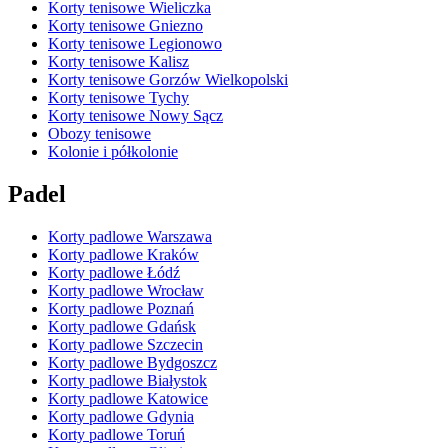
Korty tenisowe Wieliczka
Korty tenisowe Gniezno
Korty tenisowe Legionowo
Korty tenisowe Kalisz
Korty tenisowe Gorzów Wielkopolski
Korty tenisowe Tychy
Korty tenisowe Nowy Sącz
Obozy tenisowe
Kolonie i półkolonie
Padel
Korty padlowe Warszawa
Korty padlowe Kraków
Korty padlowe Łódź
Korty padlowe Wrocław
Korty padlowe Poznań
Korty padlowe Gdańsk
Korty padlowe Szczecin
Korty padlowe Bydgoszcz
Korty padlowe Białystok
Korty padlowe Katowice
Korty padlowe Gdynia
Korty padlowe Toruń