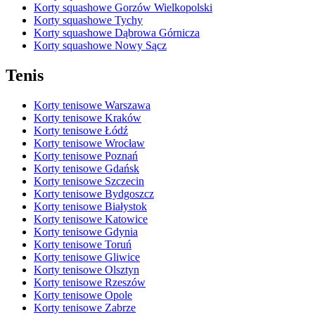
Korty squashowe Gorzów Wielkopolski
Korty squashowe Tychy
Korty squashowe Dąbrowa Górnicza
Korty squashowe Nowy Sącz
Tenis
Korty tenisowe Warszawa
Korty tenisowe Kraków
Korty tenisowe Łódź
Korty tenisowe Wrocław
Korty tenisowe Poznań
Korty tenisowe Gdańsk
Korty tenisowe Szczecin
Korty tenisowe Bydgoszcz
Korty tenisowe Białystok
Korty tenisowe Katowice
Korty tenisowe Gdynia
Korty tenisowe Toruń
Korty tenisowe Gliwice
Korty tenisowe Olsztyn
Korty tenisowe Rzeszów
Korty tenisowe Opole
Korty tenisowe Zabrze