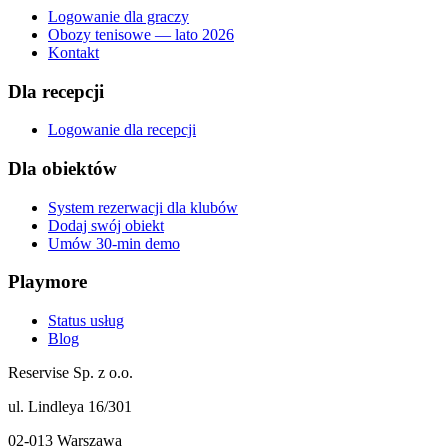
Logowanie dla graczy
Obozy tenisowe — lato 2026
Kontakt
Dla recepcji
Logowanie dla recepcji
Dla obiektów
System rezerwacji dla klubów
Dodaj swój obiekt
Umów 30-min demo
Playmore
Status usług
Blog
Reservise Sp. z o.o.
ul. Lindleya 16/301
02-013 Warszawa