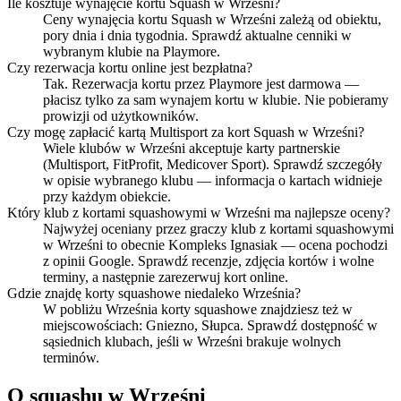
Ile kosztuje wynajęcie kortu Squash w Wrześni?
Ceny wynajęcia kortu Squash w Wrześni zależą od obiektu,
pory dnia i dnia tygodnia. Sprawdź aktualne cenniki w
wybranym klubie na Playmore.
Czy rezerwacja kortu online jest bezpłatna?
Tak. Rezerwacja kortu przez Playmore jest darmowa —
płacisz tylko za sam wynajem kortu w klubie. Nie pobieramy
prowizji od użytkowników.
Czy mogę zapłacić kartą Multisport za kort Squash w Wrześni?
Wiele klubów w Wrześni akceptuje karty partnerskie
(Multisport, FitProfit, Medicover Sport). Sprawdź szczegóły
w opisie wybranego klubu — informacja o kartach widnieje
przy każdym obiekcie.
Który klub z kortami squashowymi w Wrześni ma najlepsze oceny?
Najwyżej oceniany przez graczy klub z kortami squashowymi
w Wrześni to obecnie Kompleks Ignasiak — ocena pochodzi
z opinii Google. Sprawdź recenzje, zdjęcia kortów i wolne
terminy, a następnie zarezerwuj kort online.
Gdzie znajdę korty squashowe niedaleko Września?
W pobliżu Września korty squashowe znajdziesz też w
miejscowościach: Gniezno, Słupca. Sprawdź dostępność w
sąsiednich klubach, jeśli w Wrześni brakuje wolnych
terminów.
O squashu w Wrześni