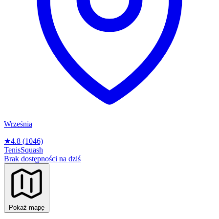
Września
★
4.8
(1046)
Tenis
Squash
Brak dostępności na dziś
Pokaż mapę