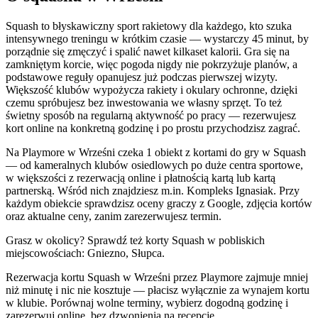
Squash to błyskawiczny sport rakietowy dla każdego, kto szuka
intensywnego treningu w krótkim czasie — wystarczy 45 minut, by
porządnie się zmęczyć i spalić nawet kilkaset kalorii. Gra się na
zamkniętym korcie, więc pogoda nigdy nie pokrzyżuje planów, a
podstawowe reguły opanujesz już podczas pierwszej wizyty.
Większość klubów wypożycza rakiety i okulary ochronne, dzięki
czemu spróbujesz bez inwestowania we własny sprzęt. To też
świetny sposób na regularną aktywność po pracy — rezerwujesz
kort online na konkretną godzinę i po prostu przychodzisz zagrać.
Na Playmore w Wrześni czeka 1 obiekt z kortami do gry w Squash
— od kameralnych klubów osiedlowych po duże centra sportowe,
w większości z rezerwacją online i płatnością kartą lub kartą
partnerską. Wśród nich znajdziesz m.in. Kompleks Ignasiak. Przy
każdym obiekcie sprawdzisz oceny graczy z Google, zdjęcia kortów
oraz aktualne ceny, zanim zarezerwujesz termin.
Grasz w okolicy? Sprawdź też korty Squash w pobliskich
miejscowościach: Gniezno, Słupca.
Rezerwacja kortu Squash w Wrześni przez Playmore zajmuje mniej
niż minutę i nic nie kosztuje — płacisz wyłącznie za wynajem kortu
w klubie. Porównaj wolne terminy, wybierz dogodną godzinę i
zarezerwuj online, bez dzwonienia na recepcję.