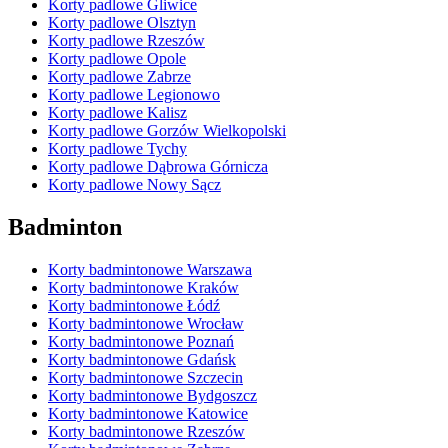
Korty padlowe Gliwice
Korty padlowe Olsztyn
Korty padlowe Rzeszów
Korty padlowe Opole
Korty padlowe Zabrze
Korty padlowe Legionowo
Korty padlowe Kalisz
Korty padlowe Gorzów Wielkopolski
Korty padlowe Tychy
Korty padlowe Dąbrowa Górnicza
Korty padlowe Nowy Sącz
Badminton
Korty badmintonowe Warszawa
Korty badmintonowe Kraków
Korty badmintonowe Łódź
Korty badmintonowe Wrocław
Korty badmintonowe Poznań
Korty badmintonowe Gdańsk
Korty badmintonowe Szczecin
Korty badmintonowe Bydgoszcz
Korty badmintonowe Katowice
Korty badmintonowe Rzeszów