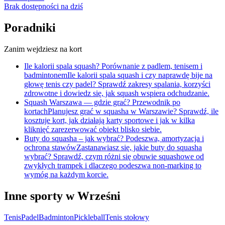
Brak dostępności na dziś
Poradniki
Zanim wejdziesz na kort
Ile kalorii spala squash? Porównanie z padlem, tenisem i
badmintonem
Ile kalorii spala squash i czy naprawdę bije na
głowę tenis czy padel? Sprawdź zakresy spalania, korzyści
zdrowotne i dowiedz się, jak squash wspiera odchudzanie.
Squash Warszawa — gdzie grać? Przewodnik po
kortach
Planujesz grać w squasha w Warszawie? Sprawdź, ile
kosztuje kort, jak działają karty sportowe i jak w kilka
kliknięć zarezerwować obiekt blisko siebie.
Buty do squasha – jak wybrać? Podeszwa, amortyzacja i
ochrona stawów
Zastanawiasz się, jakie buty do squasha
wybrać? Sprawdź, czym różni się obuwie squashowe od
zwykłych trampek i dlaczego podeszwa non-marking to
wymóg na każdym korcie.
Inne sporty w Wrześni
Tenis
Padel
Badminton
Pickleball
Tenis stołowy