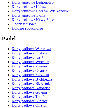
Korty tenisowe Legionowo
Korty tenisowe Kalisz
Korty tenisowe Gorzów Wielkopolski
Korty tenisowe Tychy
Korty tenisowe Nowy Sącz
Obozy tenisowe
Kolonie i półkolonie
Padel
Korty padlowe Warszawa
Korty padlowe Kraków
Korty padlowe Łódź
Korty padlowe Wrocław
Korty padlowe Poznań
Korty padlowe Gdańsk
Korty padlowe Szczecin
Korty padlowe Bydgoszcz
Korty padlowe Białystok
Korty padlowe Katowice
Korty padlowe Gdynia
Korty padlowe Toruń
Korty padlowe Gliwice
Korty padlowe Olsztyn