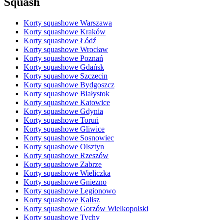
Squash
Korty squashowe Warszawa
Korty squashowe Kraków
Korty squashowe Łódź
Korty squashowe Wrocław
Korty squashowe Poznań
Korty squashowe Gdańsk
Korty squashowe Szczecin
Korty squashowe Bydgoszcz
Korty squashowe Białystok
Korty squashowe Katowice
Korty squashowe Gdynia
Korty squashowe Toruń
Korty squashowe Gliwice
Korty squashowe Sosnowiec
Korty squashowe Olsztyn
Korty squashowe Rzeszów
Korty squashowe Zabrze
Korty squashowe Wieliczka
Korty squashowe Gniezno
Korty squashowe Legionowo
Korty squashowe Kalisz
Korty squashowe Gorzów Wielkopolski
Korty squashowe Tychy