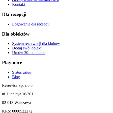
Kontakt
Dla recepcji
Logowanie dla recepcji
Dla obiektów
System rezerwacji dla klubów
Dodaj swój obiekt
Umów 30-min demo
Playmore
Status usług
Blog
Reservise Sp. z o.o.
ul. Lindleya 16/301
02-013 Warszawa
KRS: 0000522272