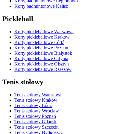
Korty badmintonowe Legionowo
Korty badmintonowe Kalisz
Pickleball
Korty pickleballowe Warszawa
Korty pickleballowe Kraków
Korty pickleballowe Łódź
Korty pickleballowe Poznań
Korty pickleballowe Białystok
Korty pickleballowe Gdynia
Korty pickleballowe Olsztyn
Korty pickleballowe Rzeszów
Tenis stołowy
Tenis stołowy Warszawa
Tenis stołowy Kraków
Tenis stołowy Łódź
Tenis stołowy Wrocław
Tenis stołowy Poznań
Tenis stołowy Gdańsk
Tenis stołowy Szczecin
Tenis stołowy Bydgoszcz