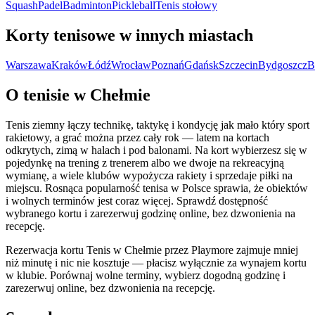
Squash
Padel
Badminton
Pickleball
Tenis stołowy
Korty tenisowe w innych miastach
Warszawa
Kraków
Łódź
Wrocław
Poznań
Gdańsk
Szczecin
Bydgoszcz
B
O tenisie w Chełmie
Tenis ziemny łączy technikę, taktykę i kondycję jak mało który sport
rakietowy, a grać można przez cały rok — latem na kortach
odkrytych, zimą w halach i pod balonami. Na kort wybierzesz się w
pojedynkę na trening z trenerem albo we dwoje na rekreacyjną
wymianę, a wiele klubów wypożycza rakiety i sprzedaje piłki na
miejscu. Rosnąca popularność tenisa w Polsce sprawia, że obiektów
i wolnych terminów jest coraz więcej. Sprawdź dostępność
wybranego kortu i zarezerwuj godzinę online, bez dzwonienia na
recepcję.
Rezerwacja kortu Tenis w Chełmie przez Playmore zajmuje mniej
niż minutę i nic nie kosztuje — płacisz wyłącznie za wynajem kortu
w klubie. Porównaj wolne terminy, wybierz dogodną godzinę i
zarezerwuj online, bez dzwonienia na recepcję.