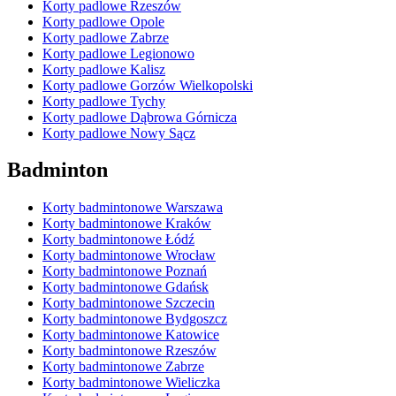
Korty padlowe Rzeszów
Korty padlowe Opole
Korty padlowe Zabrze
Korty padlowe Legionowo
Korty padlowe Kalisz
Korty padlowe Gorzów Wielkopolski
Korty padlowe Tychy
Korty padlowe Dąbrowa Górnicza
Korty padlowe Nowy Sącz
Badminton
Korty badmintonowe Warszawa
Korty badmintonowe Kraków
Korty badmintonowe Łódź
Korty badmintonowe Wrocław
Korty badmintonowe Poznań
Korty badmintonowe Gdańsk
Korty badmintonowe Szczecin
Korty badmintonowe Bydgoszcz
Korty badmintonowe Katowice
Korty badmintonowe Rzeszów
Korty badmintonowe Zabrze
Korty badmintonowe Wieliczka