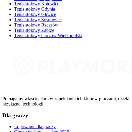
Tenis stołowy Katowice
Tenis stołowy Gdynia
Tenis stołowy Gliwice
Tenis stołowy Sosnowiec
Tenis stołowy Rzeszów
Tenis stołowy Zabrze
Tenis stołowy Gorzów Wielkopolski
Pomagamy właścicielom w zapełnianiu ich klubów graczami, dzięki
przyjaznej technologii.
Dla graczy
Logowanie dla graczy
Obozy tenisowe — lato 2026