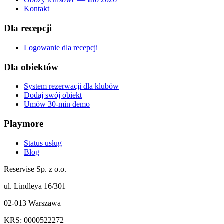
Kontakt
Dla recepcji
Logowanie dla recepcji
Dla obiektów
System rezerwacji dla klubów
Dodaj swój obiekt
Umów 30-min demo
Playmore
Status usług
Blog
Reservise Sp. z o.o.
ul. Lindleya 16/301
02-013 Warszawa
KRS: 0000522272