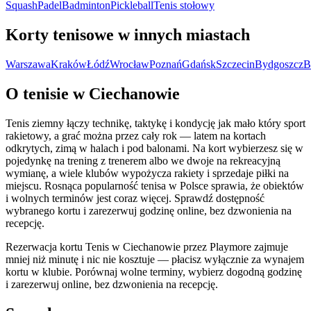
Squash
Padel
Badminton
Pickleball
Tenis stołowy
Korty tenisowe w innych miastach
Warszawa
Kraków
Łódź
Wrocław
Poznań
Gdańsk
Szczecin
Bydgoszcz
B
O tenisie w Ciechanowie
Tenis ziemny łączy technikę, taktykę i kondycję jak mało który sport
rakietowy, a grać można przez cały rok — latem na kortach
odkrytych, zimą w halach i pod balonami. Na kort wybierzesz się w
pojedynkę na trening z trenerem albo we dwoje na rekreacyjną
wymianę, a wiele klubów wypożycza rakiety i sprzedaje piłki na
miejscu. Rosnąca popularność tenisa w Polsce sprawia, że obiektów
i wolnych terminów jest coraz więcej. Sprawdź dostępność
wybranego kortu i zarezerwuj godzinę online, bez dzwonienia na
recepcję.
Rezerwacja kortu Tenis w Ciechanowie przez Playmore zajmuje
mniej niż minutę i nic nie kosztuje — płacisz wyłącznie za wynajem
kortu w klubie. Porównaj wolne terminy, wybierz dogodną godzinę
i zarezerwuj online, bez dzwonienia na recepcję.