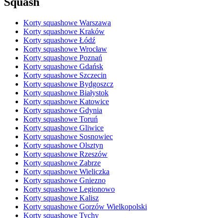
Squash
Korty squashowe Warszawa
Korty squashowe Kraków
Korty squashowe Łódź
Korty squashowe Wrocław
Korty squashowe Poznań
Korty squashowe Gdańsk
Korty squashowe Szczecin
Korty squashowe Bydgoszcz
Korty squashowe Białystok
Korty squashowe Katowice
Korty squashowe Gdynia
Korty squashowe Toruń
Korty squashowe Gliwice
Korty squashowe Sosnowiec
Korty squashowe Olsztyn
Korty squashowe Rzeszów
Korty squashowe Zabrze
Korty squashowe Wieliczka
Korty squashowe Gniezno
Korty squashowe Legionowo
Korty squashowe Kalisz
Korty squashowe Gorzów Wielkopolski
Korty squashowe Tychy