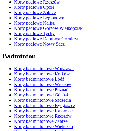
Korty padlowe Rzeszów
Korty padlowe Opole
Korty padlowe Zabrze
Korty padlowe Legionowo
Korty padlowe Kalisz
Korty padlowe Gorzów Wielkopolski
Korty padlowe Tychy
Korty padlowe Dąbrowa Górnicza
Korty padlowe Nowy Sącz
Badminton
Korty badmintonowe Warszawa
Korty badmintonowe Kraków
Korty badmintonowe Łódź
Korty badmintonowe Wrocław
Korty badmintonowe Poznań
Korty badmintonowe Gdańsk
Korty badmintonowe Szczecin
Korty badmintonowe Bydgoszcz
Korty badmintonowe Katowice
Korty badmintonowe Rzeszów
Korty badmintonowe Zabrze
Korty badmintonowe Wieliczka