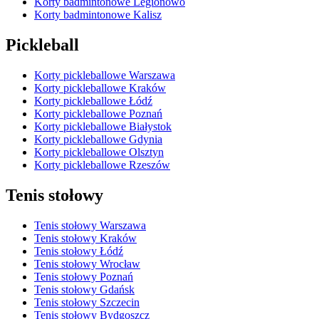
Korty badmintonowe Legionowo
Korty badmintonowe Kalisz
Pickleball
Korty pickleballowe Warszawa
Korty pickleballowe Kraków
Korty pickleballowe Łódź
Korty pickleballowe Poznań
Korty pickleballowe Białystok
Korty pickleballowe Gdynia
Korty pickleballowe Olsztyn
Korty pickleballowe Rzeszów
Tenis stołowy
Tenis stołowy Warszawa
Tenis stołowy Kraków
Tenis stołowy Łódź
Tenis stołowy Wrocław
Tenis stołowy Poznań
Tenis stołowy Gdańsk
Tenis stołowy Szczecin
Tenis stołowy Bydgoszcz