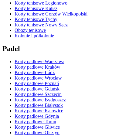
Korty tenisowe Legionowo
Korty tenisowe Kalisz
Korty tenisowe Gorzów Wielkopolski
Korty tenisowe Tychy
Korty tenisowe Nowy Sącz
Obozy tenisowe
Kolonie i półkolonie
Padel
Korty padlowe Warszawa
Korty padlowe Kraków
Korty padlowe Łódź
Korty padlowe Wrocław
Korty padlowe Poznań
Korty padlowe Gdańsk
Korty padlowe Szczecin
Korty padlowe Bydgoszcz
Korty padlowe Białystok
Korty padlowe Katowice
Korty padlowe Gdynia
Korty padlowe Toruń
Korty padlowe Gliwice
Korty padlowe Olsztyn