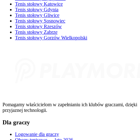
Tenis stołowy Katowice
Tenis stołowy Gdynia
Tenis stołowy Gliwice
Tenis stołowy Sosnowiec
Tenis stołowy Rzeszów
Tenis stołowy Zabrze
Tenis stołowy Gorzów Wielkopolski
Pomagamy właścicielom w zapełnianiu ich klubów graczami, dzięki
przyjaznej technologii.
Dla graczy
Logowanie dla graczy
Obozy tenisowe — lato 2026