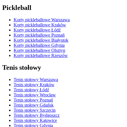
Pickleball
Korty pickleballowe Warszawa
Korty pickleballowe Kraków
Korty pickleballowe Łódź
Korty pickleballowe Poznań
Korty pickleballowe Białystok
Korty pickleballowe Gdynia
Korty pickleballowe Olsztyn
Korty pickleballowe Rzeszów
Tenis stołowy
Tenis stołowy Warszawa
Tenis stołowy Kraków
Tenis stołowy Łódź
Tenis stołowy Wrocław
Tenis stołowy Poznań
Tenis stołowy Gdańsk
Tenis stołowy Szczecin
Tenis stołowy Bydgoszcz
Tenis stołowy Katowice
Tenis stołowy Gdynia