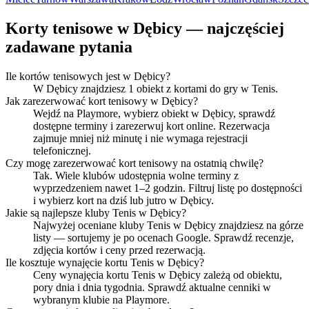
Korty tenisowe w Dębicy — najczęściej
zadawane pytania
Ile kortów tenisowych jest w Dębicy?
W Dębicy znajdziesz 1 obiekt z kortami do gry w Tenis.
Jak zarezerwować kort tenisowy w Dębicy?
Wejdź na Playmore, wybierz obiekt w Dębicy, sprawdź
dostępne terminy i zarezerwuj kort online. Rezerwacja
zajmuje mniej niż minutę i nie wymaga rejestracji
telefonicznej.
Czy mogę zarezerwować kort tenisowy na ostatnią chwilę?
Tak. Wiele klubów udostępnia wolne terminy z
wyprzedzeniem nawet 1–2 godzin. Filtruj listę po dostępności
i wybierz kort na dziś lub jutro w Dębicy.
Jakie są najlepsze kluby Tenis w Dębicy?
Najwyżej oceniane kluby Tenis w Dębicy znajdziesz na górze
listy — sortujemy je po ocenach Google. Sprawdź recenzje,
zdjęcia kortów i ceny przed rezerwacją.
Ile kosztuje wynajęcie kortu Tenis w Dębicy?
Ceny wynajęcia kortu Tenis w Dębicy zależą od obiektu,
pory dnia i dnia tygodnia. Sprawdź aktualne cenniki w
wybranym klubie na Playmore.