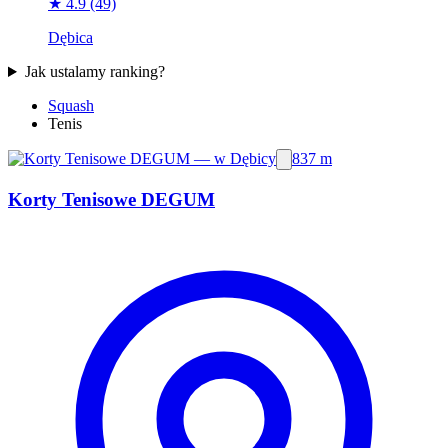
★ 4.9
(49)
Dębica
Jak ustalamy ranking?
Squash
Tenis
837 m
Korty Tenisowe DEGUM