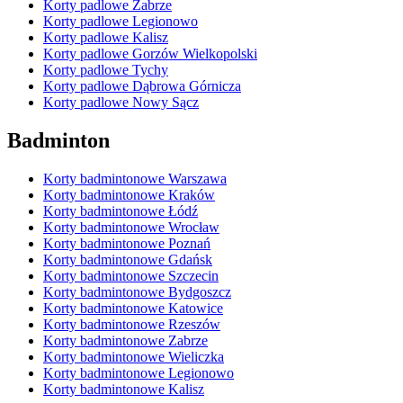
Korty padlowe Zabrze
Korty padlowe Legionowo
Korty padlowe Kalisz
Korty padlowe Gorzów Wielkopolski
Korty padlowe Tychy
Korty padlowe Dąbrowa Górnicza
Korty padlowe Nowy Sącz
Badminton
Korty badmintonowe Warszawa
Korty badmintonowe Kraków
Korty badmintonowe Łódź
Korty badmintonowe Wrocław
Korty badmintonowe Poznań
Korty badmintonowe Gdańsk
Korty badmintonowe Szczecin
Korty badmintonowe Bydgoszcz
Korty badmintonowe Katowice
Korty badmintonowe Rzeszów
Korty badmintonowe Zabrze
Korty badmintonowe Wieliczka
Korty badmintonowe Legionowo
Korty badmintonowe Kalisz