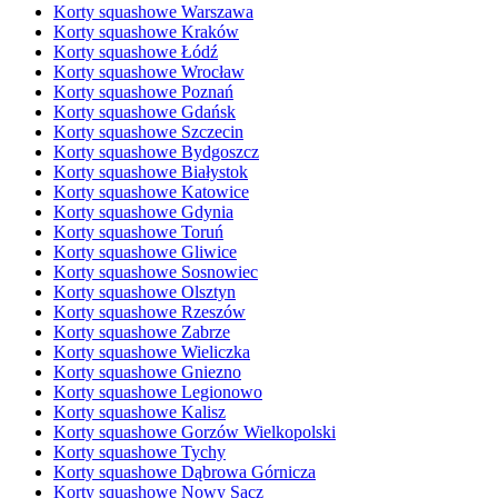
Korty squashowe Warszawa
Korty squashowe Kraków
Korty squashowe Łódź
Korty squashowe Wrocław
Korty squashowe Poznań
Korty squashowe Gdańsk
Korty squashowe Szczecin
Korty squashowe Bydgoszcz
Korty squashowe Białystok
Korty squashowe Katowice
Korty squashowe Gdynia
Korty squashowe Toruń
Korty squashowe Gliwice
Korty squashowe Sosnowiec
Korty squashowe Olsztyn
Korty squashowe Rzeszów
Korty squashowe Zabrze
Korty squashowe Wieliczka
Korty squashowe Gniezno
Korty squashowe Legionowo
Korty squashowe Kalisz
Korty squashowe Gorzów Wielkopolski
Korty squashowe Tychy
Korty squashowe Dąbrowa Górnicza
Korty squashowe Nowy Sącz