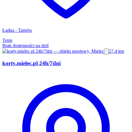
Ładna - Tarnów
Tenis
Brak dostępności na dziś
27.4 km
korty.mielec.pl 24h/7dni