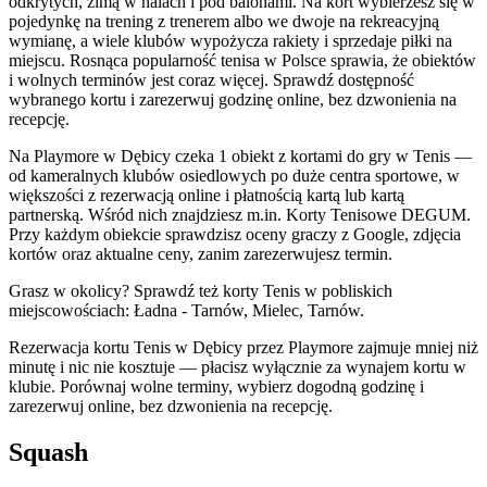
odkrytych, zimą w halach i pod balonami. Na kort wybierzesz się w
pojedynkę na trening z trenerem albo we dwoje na rekreacyjną
wymianę, a wiele klubów wypożycza rakiety i sprzedaje piłki na
miejscu. Rosnąca popularność tenisa w Polsce sprawia, że obiektów
i wolnych terminów jest coraz więcej. Sprawdź dostępność
wybranego kortu i zarezerwuj godzinę online, bez dzwonienia na
recepcję.
Na Playmore w Dębicy czeka 1 obiekt z kortami do gry w Tenis —
od kameralnych klubów osiedlowych po duże centra sportowe, w
większości z rezerwacją online i płatnością kartą lub kartą
partnerską. Wśród nich znajdziesz m.in. Korty Tenisowe DEGUM.
Przy każdym obiekcie sprawdzisz oceny graczy z Google, zdjęcia
kortów oraz aktualne ceny, zanim zarezerwujesz termin.
Grasz w okolicy? Sprawdź też korty Tenis w pobliskich
miejscowościach: Ładna - Tarnów, Mielec, Tarnów.
Rezerwacja kortu Tenis w Dębicy przez Playmore zajmuje mniej niż
minutę i nic nie kosztuje — płacisz wyłącznie za wynajem kortu w
klubie. Porównaj wolne terminy, wybierz dogodną godzinę i
zarezerwuj online, bez dzwonienia na recepcję.
Squash