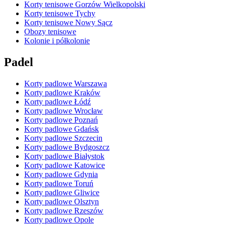
Korty tenisowe Gorzów Wielkopolski
Korty tenisowe Tychy
Korty tenisowe Nowy Sącz
Obozy tenisowe
Kolonie i półkolonie
Padel
Korty padlowe Warszawa
Korty padlowe Kraków
Korty padlowe Łódź
Korty padlowe Wrocław
Korty padlowe Poznań
Korty padlowe Gdańsk
Korty padlowe Szczecin
Korty padlowe Bydgoszcz
Korty padlowe Białystok
Korty padlowe Katowice
Korty padlowe Gdynia
Korty padlowe Toruń
Korty padlowe Gliwice
Korty padlowe Olsztyn
Korty padlowe Rzeszów
Korty padlowe Opole