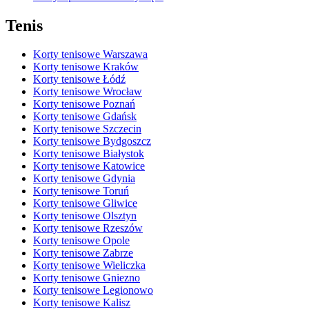
Tenis
Korty tenisowe Warszawa
Korty tenisowe Kraków
Korty tenisowe Łódź
Korty tenisowe Wrocław
Korty tenisowe Poznań
Korty tenisowe Gdańsk
Korty tenisowe Szczecin
Korty tenisowe Bydgoszcz
Korty tenisowe Białystok
Korty tenisowe Katowice
Korty tenisowe Gdynia
Korty tenisowe Toruń
Korty tenisowe Gliwice
Korty tenisowe Olsztyn
Korty tenisowe Rzeszów
Korty tenisowe Opole
Korty tenisowe Zabrze
Korty tenisowe Wieliczka
Korty tenisowe Gniezno
Korty tenisowe Legionowo
Korty tenisowe Kalisz