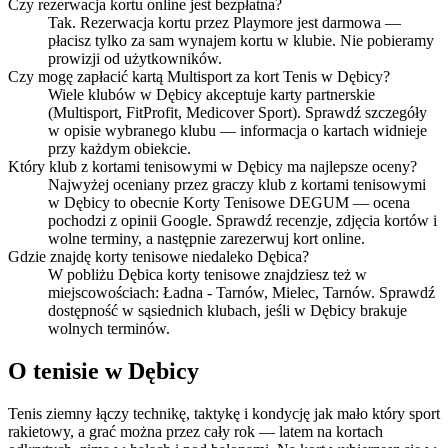
Czy rezerwacja kortu online jest bezpłatna?
Tak. Rezerwacja kortu przez Playmore jest darmowa —
płacisz tylko za sam wynajem kortu w klubie. Nie pobieramy
prowizji od użytkowników.
Czy mogę zapłacić kartą Multisport za kort Tenis w Dębicy?
Wiele klubów w Dębicy akceptuje karty partnerskie
(Multisport, FitProfit, Medicover Sport). Sprawdź szczegóły
w opisie wybranego klubu — informacja o kartach widnieje
przy każdym obiekcie.
Który klub z kortami tenisowymi w Dębicy ma najlepsze oceny?
Najwyżej oceniany przez graczy klub z kortami tenisowymi
w Dębicy to obecnie Korty Tenisowe DEGUM — ocena
pochodzi z opinii Google. Sprawdź recenzje, zdjęcia kortów i
wolne terminy, a następnie zarezerwuj kort online.
Gdzie znajdę korty tenisowe niedaleko Dębica?
W pobliżu Dębica korty tenisowe znajdziesz też w
miejscowościach: Ładna - Tarnów, Mielec, Tarnów. Sprawdź
dostępność w sąsiednich klubach, jeśli w Dębicy brakuje
wolnych terminów.
O tenisie w Dębicy
Tenis ziemny łączy technikę, taktykę i kondycję jak mało który sport
rakietowy, a grać można przez cały rok — latem na kortach