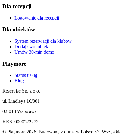
Dla recepcji
Logowanie dla recepcji
Dla obiektów
System rezerwacji dla klubów
Dodaj swój obiekt
Umów 30-min demo
Playmore
Status usług
Blog
Reservise Sp. z o.o.
ul. Lindleya 16/301
02-013 Warszawa
KRS: 0000522272
© Playmore 2026. Budowany z dumą w Polsce <3. Wszystkie