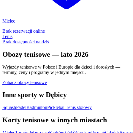
Mielec
Brak rezerwacji online
Tenis
Brak dostępności na dziś
Obozy tenisowe — lato 2026
Wyjazdy tenisowe w Polsce i Europie dla dzieci i dorosłych —
terminy, ceny i programy w jednym miejscu.
Zobacz obozy tenisowe
Inne sporty w Dębicy
Squash
Padel
Badminton
Pickleball
Tenis stołowy
Korty tenisowe w innych miastach
Mielec
Tarnów
Warszawa
Kraków
Łódź
Wrocław
Poznań
Gdańsk
Szczec