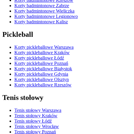
Korty badmintonowe Rzeszów
Korty badmintonowe Zabrze
Korty badmintonowe Wieliczka
Korty badmintonowe Legionowo
Korty badmintonowe Kalisz
Pickleball
Korty pickleballowe Warszawa
Korty pickleballowe Kraków
Korty pickleballowe Łódź
Korty pickleballowe Poznań
Korty pickleballowe Białystok
Korty pickleballowe Gdynia
Korty pickleballowe Olsztyn
Korty pickleballowe Rzeszów
Tenis stołowy
Tenis stołowy Warszawa
Tenis stołowy Kraków
Tenis stołowy Łódź
Tenis stołowy Wrocław
Tenis stołowy Poznań