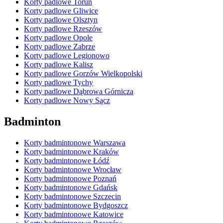
Korty padlowe Toruń
Korty padlowe Gliwice
Korty padlowe Olsztyn
Korty padlowe Rzeszów
Korty padlowe Opole
Korty padlowe Zabrze
Korty padlowe Legionowo
Korty padlowe Kalisz
Korty padlowe Gorzów Wielkopolski
Korty padlowe Tychy
Korty padlowe Dąbrowa Górnicza
Korty padlowe Nowy Sącz
Badminton
Korty badmintonowe Warszawa
Korty badmintonowe Kraków
Korty badmintonowe Łódź
Korty badmintonowe Wrocław
Korty badmintonowe Poznań
Korty badmintonowe Gdańsk
Korty badmintonowe Szczecin
Korty badmintonowe Bydgoszcz
Korty badmintonowe Katowice