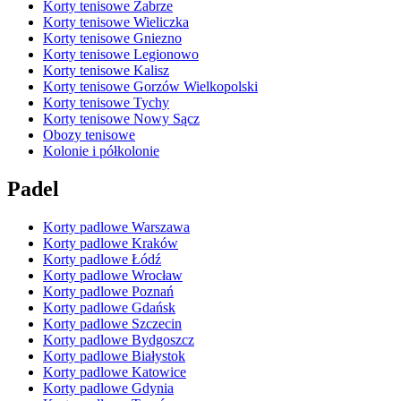
Korty tenisowe Zabrze
Korty tenisowe Wieliczka
Korty tenisowe Gniezno
Korty tenisowe Legionowo
Korty tenisowe Kalisz
Korty tenisowe Gorzów Wielkopolski
Korty tenisowe Tychy
Korty tenisowe Nowy Sącz
Obozy tenisowe
Kolonie i półkolonie
Padel
Korty padlowe Warszawa
Korty padlowe Kraków
Korty padlowe Łódź
Korty padlowe Wrocław
Korty padlowe Poznań
Korty padlowe Gdańsk
Korty padlowe Szczecin
Korty padlowe Bydgoszcz
Korty padlowe Białystok
Korty padlowe Katowice
Korty padlowe Gdynia