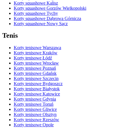
Korty squashowe Kalisz
Korty squashowe Gorzów Wielkopolski
Korty squashowe Tychy
Korty squashowe Dąbrowa Górnicza
Korty squashowe Nowy Sącz
Tenis
Korty tenisowe Warszawa
Korty tenisowe Kraków
Korty tenisowe Łódź
Korty tenisowe Wrocław
Korty tenisowe Poznań
Korty tenisowe Gdańsk
Korty tenisowe Szczecin
Korty tenisowe Bydgoszcz
Korty tenisowe Białystok
Korty tenisowe Katowice
Korty tenisowe Gdynia
Korty tenisowe Toruń
Korty tenisowe Gliwice
Korty tenisowe Olsztyn
Korty tenisowe Rzeszów
Korty tenisowe Opole