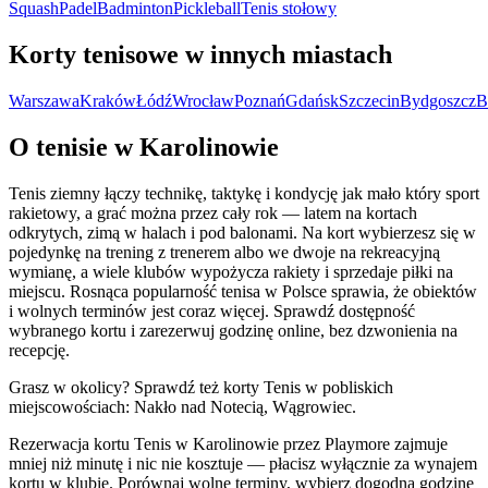
Squash
Padel
Badminton
Pickleball
Tenis stołowy
Korty tenisowe w innych miastach
Warszawa
Kraków
Łódź
Wrocław
Poznań
Gdańsk
Szczecin
Bydgoszcz
B
O tenisie w Karolinowie
Tenis ziemny łączy technikę, taktykę i kondycję jak mało który sport
rakietowy, a grać można przez cały rok — latem na kortach
odkrytych, zimą w halach i pod balonami. Na kort wybierzesz się w
pojedynkę na trening z trenerem albo we dwoje na rekreacyjną
wymianę, a wiele klubów wypożycza rakiety i sprzedaje piłki na
miejscu. Rosnąca popularność tenisa w Polsce sprawia, że obiektów
i wolnych terminów jest coraz więcej. Sprawdź dostępność
wybranego kortu i zarezerwuj godzinę online, bez dzwonienia na
recepcję.
Grasz w okolicy? Sprawdź też korty Tenis w pobliskich
miejscowościach: Nakło nad Notecią, Wągrowiec.
Rezerwacja kortu Tenis w Karolinowie przez Playmore zajmuje
mniej niż minutę i nic nie kosztuje — płacisz wyłącznie za wynajem
kortu w klubie. Porównaj wolne terminy, wybierz dogodną godzinę