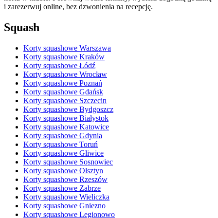
i zarezerwuj online, bez dzwonienia na recepcję.
Squash
Korty squashowe Warszawa
Korty squashowe Kraków
Korty squashowe Łódź
Korty squashowe Wrocław
Korty squashowe Poznań
Korty squashowe Gdańsk
Korty squashowe Szczecin
Korty squashowe Bydgoszcz
Korty squashowe Białystok
Korty squashowe Katowice
Korty squashowe Gdynia
Korty squashowe Toruń
Korty squashowe Gliwice
Korty squashowe Sosnowiec
Korty squashowe Olsztyn
Korty squashowe Rzeszów
Korty squashowe Zabrze
Korty squashowe Wieliczka
Korty squashowe Gniezno
Korty squashowe Legionowo