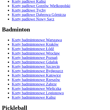
Korty padlowe Kalisz
Korty padlowe Gorzów Wielkopolski
Korty padlowe Tychy
Korty padlowe Dąbrowa Górnicza
Korty padlowe Nowy Sącz
Badminton
Korty badmintonowe Warszawa
Korty badmintonowe Kraków
Korty badmintonowe Łódź
Korty badmintonowe Wrocław
Korty badmintonowe Poznań
Korty badmintonowe Gdańsk
Korty badmintonowe Szczecin
Korty badmintonowe Bydgoszcz
Korty badmintonowe Katowice
Korty badmintonowe Rzeszów
Korty badmintonowe Zabrze
Korty badmintonowe Wieliczka
Korty badmintonowe Legionowo
Korty badmintonowe Kalisz
Pickleball