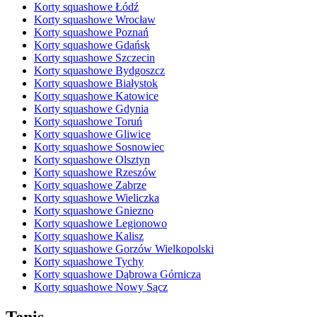
Korty squashowe Łódź
Korty squashowe Wrocław
Korty squashowe Poznań
Korty squashowe Gdańsk
Korty squashowe Szczecin
Korty squashowe Bydgoszcz
Korty squashowe Białystok
Korty squashowe Katowice
Korty squashowe Gdynia
Korty squashowe Toruń
Korty squashowe Gliwice
Korty squashowe Sosnowiec
Korty squashowe Olsztyn
Korty squashowe Rzeszów
Korty squashowe Zabrze
Korty squashowe Wieliczka
Korty squashowe Gniezno
Korty squashowe Legionowo
Korty squashowe Kalisz
Korty squashowe Gorzów Wielkopolski
Korty squashowe Tychy
Korty squashowe Dąbrowa Górnicza
Korty squashowe Nowy Sącz