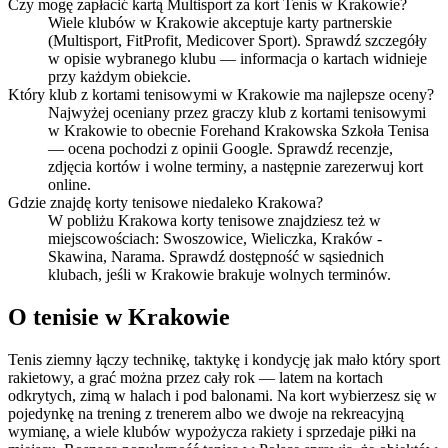
Czy mogę zapłacić kartą Multisport za kort Tenis w Krakowie?
Wiele klubów w Krakowie akceptuje karty partnerskie
(Multisport, FitProfit, Medicover Sport). Sprawdź szczegóły
w opisie wybranego klubu — informacja o kartach widnieje
przy każdym obiekcie.
Który klub z kortami tenisowymi w Krakowie ma najlepsze oceny?
Najwyżej oceniany przez graczy klub z kortami tenisowymi
w Krakowie to obecnie Forehand Krakowska Szkoła Tenisa
— ocena pochodzi z opinii Google. Sprawdź recenzje,
zdjęcia kortów i wolne terminy, a następnie zarezerwuj kort
online.
Gdzie znajdę korty tenisowe niedaleko Krakowa?
W pobliżu Krakowa korty tenisowe znajdziesz też w
miejscowościach: Swoszowice, Wieliczka, Kraków -
Skawina, Narama. Sprawdź dostępność w sąsiednich
klubach, jeśli w Krakowie brakuje wolnych terminów.
O tenisie w Krakowie
Tenis ziemny łączy technikę, taktykę i kondycję jak mało który sport
rakietowy, a grać można przez cały rok — latem na kortach
odkrytych, zimą w halach i pod balonami. Na kort wybierzesz się w
pojedynkę na trening z trenerem albo we dwoje na rekreacyjną
wymianę, a wiele klubów wypożycza rakiety i sprzedaje piłki na