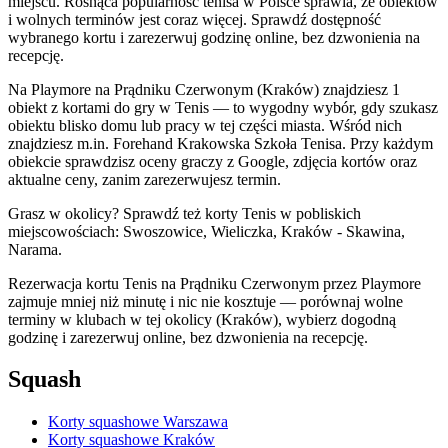
miejscu. Rosnąca popularność tenisa w Polsce sprawia, że obiektów
i wolnych terminów jest coraz więcej. Sprawdź dostępność
wybranego kortu i zarezerwuj godzinę online, bez dzwonienia na
recepcję.
Na Playmore na Prądniku Czerwonym (Kraków) znajdziesz 1
obiekt z kortami do gry w Tenis — to wygodny wybór, gdy szukasz
obiektu blisko domu lub pracy w tej części miasta. Wśród nich
znajdziesz m.in. Forehand Krakowska Szkoła Tenisa. Przy każdym
obiekcie sprawdzisz oceny graczy z Google, zdjęcia kortów oraz
aktualne ceny, zanim zarezerwujesz termin.
Grasz w okolicy? Sprawdź też korty Tenis w pobliskich
miejscowościach: Swoszowice, Wieliczka, Kraków - Skawina,
Narama.
Rezerwacja kortu Tenis na Prądniku Czerwonym przez Playmore
zajmuje mniej niż minutę i nic nie kosztuje — porównaj wolne
terminy w klubach w tej okolicy (Kraków), wybierz dogodną
godzinę i zarezerwuj online, bez dzwonienia na recepcję.
Squash
Korty squashowe Warszawa
Korty squashowe Kraków