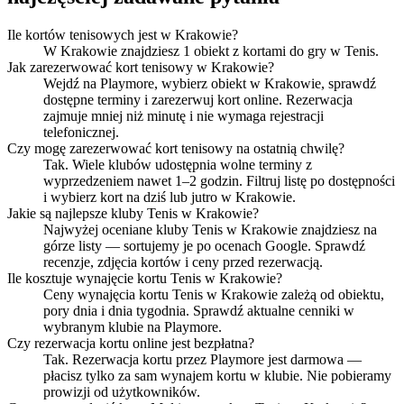
Ile kortów tenisowych jest w Krakowie?
W Krakowie znajdziesz 1 obiekt z kortami do gry w Tenis.
Jak zarezerwować kort tenisowy w Krakowie?
Wejdź na Playmore, wybierz obiekt w Krakowie, sprawdź
dostępne terminy i zarezerwuj kort online. Rezerwacja
zajmuje mniej niż minutę i nie wymaga rejestracji
telefonicznej.
Czy mogę zarezerwować kort tenisowy na ostatnią chwilę?
Tak. Wiele klubów udostępnia wolne terminy z
wyprzedzeniem nawet 1–2 godzin. Filtruj listę po dostępności
i wybierz kort na dziś lub jutro w Krakowie.
Jakie są najlepsze kluby Tenis w Krakowie?
Najwyżej oceniane kluby Tenis w Krakowie znajdziesz na
górze listy — sortujemy je po ocenach Google. Sprawdź
recenzje, zdjęcia kortów i ceny przed rezerwacją.
Ile kosztuje wynajęcie kortu Tenis w Krakowie?
Ceny wynajęcia kortu Tenis w Krakowie zależą od obiektu,
pory dnia i dnia tygodnia. Sprawdź aktualne cenniki w
wybranym klubie na Playmore.
Czy rezerwacja kortu online jest bezpłatna?
Tak. Rezerwacja kortu przez Playmore jest darmowa —
płacisz tylko za sam wynajem kortu w klubie. Nie pobieramy
prowizji od użytkowników.