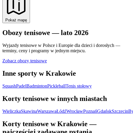
Pokaż mapę
Obozy tenisowe — lato 2026
Wyjazdy tenisowe w Polsce i Europie dla dzieci i dorosłych —
terminy, ceny i programy w jednym miejscu.
Zobacz obozy tenisowe
Inne sporty w Krakowie
Squash
Padel
Badminton
Pickleball
Tenis stołowy
Korty tenisowe w innych miastach
Wieliczka
Skawina
Warszawa
Łódź
Wrocław
Poznań
Gdańsk
Szczecin
By
Korty tenisowe w Krakowie —
najczęściej zadawane pytania