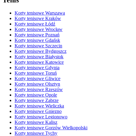
Tenis
Korty tenisowe Warszawa
Korty tenisowe Kraków
Korty tenisowe Łódź
Korty tenisowe Wrocław
Korty tenisowe Poznań
Korty tenisowe Gdańsk
Korty tenisowe Szczecin
Korty tenisowe Bydgoszcz
Korty tenisowe Białystok
Korty tenisowe Katowice
Korty tenisowe Gdynia
Korty tenisowe Toruń
Korty tenisowe Gliwice
Korty tenisowe Olsztyn
Korty tenisowe Rzeszów
Korty tenisowe Opole
Korty tenisowe Zabrze
Korty tenisowe Wieliczka
Korty tenisowe Gniezno
Korty tenisowe Legionowo
Korty tenisowe Kalisz
Korty tenisowe Gorzów Wielkopolski
Korty tenisowe Tychy