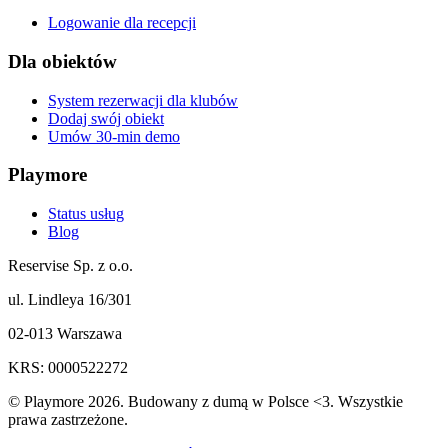
Logowanie dla recepcji
Dla obiektów
System rezerwacji dla klubów
Dodaj swój obiekt
Umów 30-min demo
Playmore
Status usług
Blog
Reservise Sp. z o.o.
ul. Lindleya 16/301
02-013 Warszawa
KRS: 0000522272
© Playmore 2026. Budowany z dumą w Polsce <3. Wszystkie
prawa zastrzeżone.