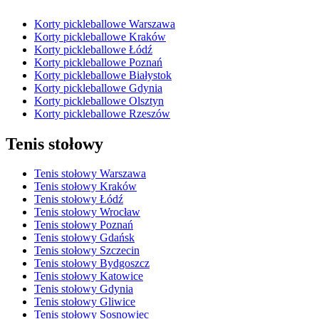
Korty pickleballowe Warszawa
Korty pickleballowe Kraków
Korty pickleballowe Łódź
Korty pickleballowe Poznań
Korty pickleballowe Białystok
Korty pickleballowe Gdynia
Korty pickleballowe Olsztyn
Korty pickleballowe Rzeszów
Tenis stołowy
Tenis stołowy Warszawa
Tenis stołowy Kraków
Tenis stołowy Łódź
Tenis stołowy Wrocław
Tenis stołowy Poznań
Tenis stołowy Gdańsk
Tenis stołowy Szczecin
Tenis stołowy Bydgoszcz
Tenis stołowy Katowice
Tenis stołowy Gdynia
Tenis stołowy Gliwice
Tenis stołowy Sosnowiec