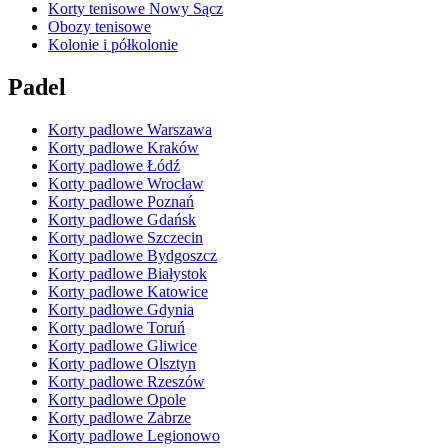
Korty tenisowe Nowy Sącz
Obozy tenisowe
Kolonie i półkolonie
Padel
Korty padlowe Warszawa
Korty padlowe Kraków
Korty padlowe Łódź
Korty padlowe Wrocław
Korty padlowe Poznań
Korty padlowe Gdańsk
Korty padlowe Szczecin
Korty padlowe Bydgoszcz
Korty padlowe Białystok
Korty padlowe Katowice
Korty padlowe Gdynia
Korty padlowe Toruń
Korty padlowe Gliwice
Korty padlowe Olsztyn
Korty padlowe Rzeszów
Korty padlowe Opole
Korty padlowe Zabrze
Korty padlowe Legionowo