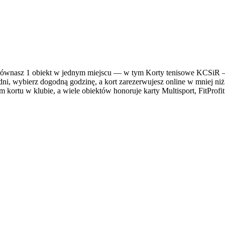
wnasz 1 obiekt w jednym miejscu — w tym Korty tenisowe KCSiR — i
dni, wybierz dogodną godzinę, a kort zarezerwujesz online w mniej niż
kortu w klubie, a wiele obiektów honoruje karty Multisport, FitProfit