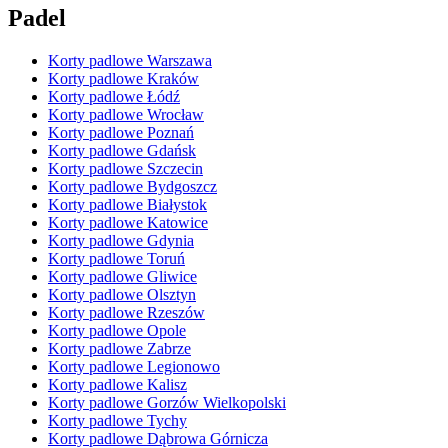
Padel
Korty padlowe Warszawa
Korty padlowe Kraków
Korty padlowe Łódź
Korty padlowe Wrocław
Korty padlowe Poznań
Korty padlowe Gdańsk
Korty padlowe Szczecin
Korty padlowe Bydgoszcz
Korty padlowe Białystok
Korty padlowe Katowice
Korty padlowe Gdynia
Korty padlowe Toruń
Korty padlowe Gliwice
Korty padlowe Olsztyn
Korty padlowe Rzeszów
Korty padlowe Opole
Korty padlowe Zabrze
Korty padlowe Legionowo
Korty padlowe Kalisz
Korty padlowe Gorzów Wielkopolski
Korty padlowe Tychy
Korty padlowe Dąbrowa Górnicza