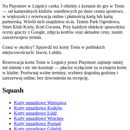
Na Playmore w Legnicy czeka 3 obiekty z kortami do gry w Tenis
— od kameralnych klubów osiedlowych po duże centra sportowe,
w większości z rezerwacją online i płatnością kartą lub kartą
partnerską. Wśród nich znajdziesz m.in. Tennis Park Ogrodowa,
Sinet Klub Korty, Kort Gwarna. Przy każdym obiekcie sprawdzisz
oceny graczy z Google, zdjęcia kortów oraz aktualne ceny, zanim
zarezerwujesz termin.
Grasz w okolicy? Sprawdź też korty Tenis w pobliskich
miejscowościach: Jawor, Lublin.
Rezerwacja kortu Tenis w Legnicy przez Playmore zajmuje mniej
niż minutę i nic nie kosztuje — płacisz wyłącznie za wynajem kortu
w klubie. Porównaj wolne terminy, wybierz dogodną godzinę i
zarezerwuj online, bez dzwonienia na recepcję.
Squash
Korty squashowe Warszawa
Korty squashowe Kraków
Korty squashowe Łódź
Korty squashowe Wrocław
Korty squashowe Poznań
Korty squashowe Gdańsk