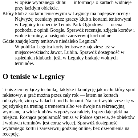
w opisie wybranego klubu — informacja o kartach widnieje
przy każdym obiekcie.
Który klub z kortami tenisowymi w Legnicy ma najlepsze oceny?
Najwyżej oceniany przez graczy klub z kortami tenisowymi
w Legnicy to obecnie Tennis Park Ogrodowa — ocena
pochodzi z opinii Google. Sprawdź recenzje, zdjęcia kortów i
wolne terminy, a następnie zarezerwuj kort online.
Gdzie znajdę korty tenisowe niedaleko Legnica?
W pobliżu Legnica korty tenisowe znajdziesz też w
miejscowościach: Jawor, Lublin. Sprawdź dostępność w
sąsiednich klubach, jeśli w Legnicy brakuje wolnych
terminów.
O tenisie w Legnicy
Tenis ziemny łączy technikę, taktykę i kondycję jak mało który sport
rakietowy, a grać można przez cały rok — latem na kortach
odkrytych, zimą w halach i pod balonami. Na kort wybierzesz się w
pojedynkę na trening z trenerem albo we dwoje na rekreacyjną
wymianę, a wiele klubów wypożycza rakiety i sprzedaje piłki na
miejscu. Rosnąca popularność tenisa w Polsce sprawia, że obiektów
i wolnych terminów jest coraz więcej. Sprawdź dostępność
wybranego kortu i zarezerwuj godzinę online, bez dzwonienia na
recepcję.