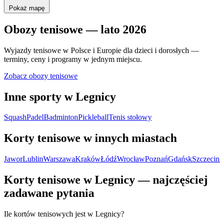
Pokaż mapę
Obozy tenisowe — lato 2026
Wyjazdy tenisowe w Polsce i Europie dla dzieci i dorosłych —
terminy, ceny i programy w jednym miejscu.
Zobacz obozy tenisowe
Inne sporty w Legnicy
Squash
Padel
Badminton
Pickleball
Tenis stołowy
Korty tenisowe w innych miastach
Jawor
Lublin
Warszawa
Kraków
Łódź
Wrocław
Poznań
Gdańsk
Szczecin
Korty tenisowe w Legnicy — najczęściej
zadawane pytania
Ile kortów tenisowych jest w Legnicy?