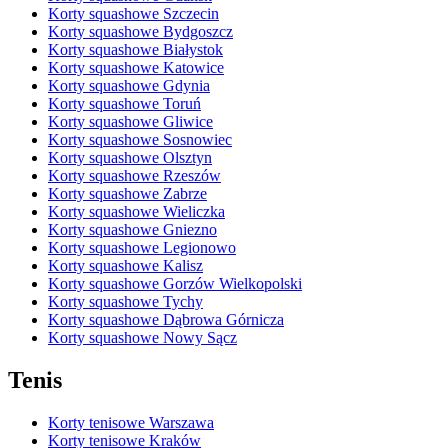
Korty squashowe Szczecin
Korty squashowe Bydgoszcz
Korty squashowe Białystok
Korty squashowe Katowice
Korty squashowe Gdynia
Korty squashowe Toruń
Korty squashowe Gliwice
Korty squashowe Sosnowiec
Korty squashowe Olsztyn
Korty squashowe Rzeszów
Korty squashowe Zabrze
Korty squashowe Wieliczka
Korty squashowe Gniezno
Korty squashowe Legionowo
Korty squashowe Kalisz
Korty squashowe Gorzów Wielkopolski
Korty squashowe Tychy
Korty squashowe Dąbrowa Górnicza
Korty squashowe Nowy Sącz
Tenis
Korty tenisowe Warszawa
Korty tenisowe Kraków