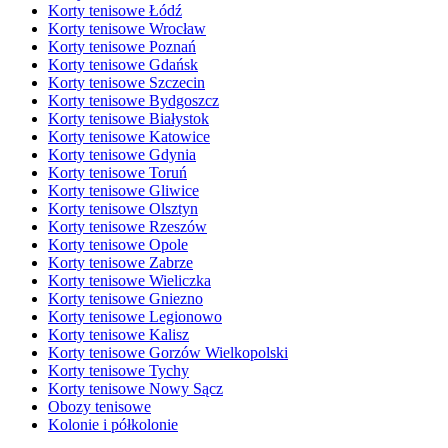
Korty tenisowe Łódź
Korty tenisowe Wrocław
Korty tenisowe Poznań
Korty tenisowe Gdańsk
Korty tenisowe Szczecin
Korty tenisowe Bydgoszcz
Korty tenisowe Białystok
Korty tenisowe Katowice
Korty tenisowe Gdynia
Korty tenisowe Toruń
Korty tenisowe Gliwice
Korty tenisowe Olsztyn
Korty tenisowe Rzeszów
Korty tenisowe Opole
Korty tenisowe Zabrze
Korty tenisowe Wieliczka
Korty tenisowe Gniezno
Korty tenisowe Legionowo
Korty tenisowe Kalisz
Korty tenisowe Gorzów Wielkopolski
Korty tenisowe Tychy
Korty tenisowe Nowy Sącz
Obozy tenisowe
Kolonie i półkolonie