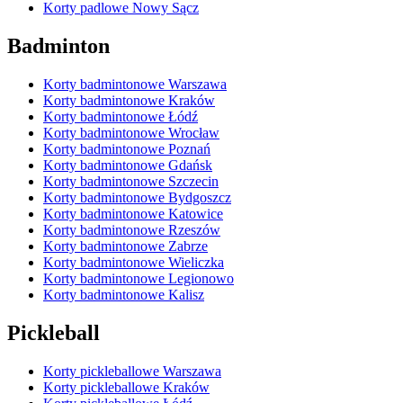
Korty padlowe Nowy Sącz
Badminton
Korty badmintonowe Warszawa
Korty badmintonowe Kraków
Korty badmintonowe Łódź
Korty badmintonowe Wrocław
Korty badmintonowe Poznań
Korty badmintonowe Gdańsk
Korty badmintonowe Szczecin
Korty badmintonowe Bydgoszcz
Korty badmintonowe Katowice
Korty badmintonowe Rzeszów
Korty badmintonowe Zabrze
Korty badmintonowe Wieliczka
Korty badmintonowe Legionowo
Korty badmintonowe Kalisz
Pickleball
Korty pickleballowe Warszawa
Korty pickleballowe Kraków