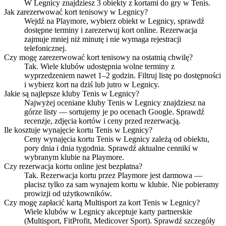
W Legnicy znajdziesz 3 obiekty z kortami do gry w Tenis.
Jak zarezerwować kort tenisowy w Legnicy?
Wejdź na Playmore, wybierz obiekt w Legnicy, sprawdź
dostępne terminy i zarezerwuj kort online. Rezerwacja
zajmuje mniej niż minutę i nie wymaga rejestracji
telefonicznej.
Czy mogę zarezerwować kort tenisowy na ostatnią chwilę?
Tak. Wiele klubów udostępnia wolne terminy z
wyprzedzeniem nawet 1–2 godzin. Filtruj listę po dostępności
i wybierz kort na dziś lub jutro w Legnicy.
Jakie są najlepsze kluby Tenis w Legnicy?
Najwyżej oceniane kluby Tenis w Legnicy znajdziesz na
górze listy — sortujemy je po ocenach Google. Sprawdź
recenzje, zdjęcia kortów i ceny przed rezerwacją.
Ile kosztuje wynajęcie kortu Tenis w Legnicy?
Ceny wynajęcia kortu Tenis w Legnicy zależą od obiektu,
pory dnia i dnia tygodnia. Sprawdź aktualne cenniki w
wybranym klubie na Playmore.
Czy rezerwacja kortu online jest bezpłatna?
Tak. Rezerwacja kortu przez Playmore jest darmowa —
płacisz tylko za sam wynajem kortu w klubie. Nie pobieramy
prowizji od użytkowników.
Czy mogę zapłacić kartą Multisport za kort Tenis w Legnicy?
Wiele klubów w Legnicy akceptuje karty partnerskie
(Multisport, FitProfit, Medicover Sport). Sprawdź szczegóły