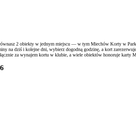
ównasz 2 obiekty w jednym miejscu — w tym Miechów Korty w Parku
ny na dziś i kolejne dni, wybierz dogodną godzinę, a kort zarezerwuje
ącznie za wynajem kortu w klubie, a wiele obiektów honoruje karty Mul
26