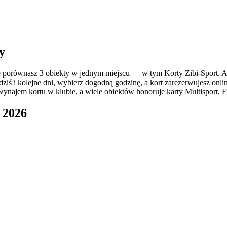
y
porównasz 3 obiekty w jednym miejscu — w tym Korty Zibi-Sport, Aho
ziś i kolejne dni, wybierz dogodną godzinę, a kort zarezerwujesz onli
ynajem kortu w klubie, a wiele obiektów honoruje karty Multisport, Fi
 2026