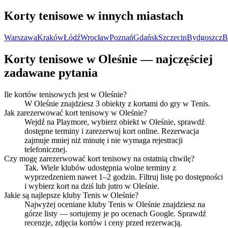
Korty tenisowe w innych miastach
Warszawa
Kraków
Łódź
Wrocław
Poznań
Gdańsk
Szczecin
Bydgoszcz
B
Korty tenisowe w Oleśnie — najczęściej
zadawane pytania
Ile kortów tenisowych jest w Oleśnie?
W Oleśnie znajdziesz 3 obiekty z kortami do gry w Tenis.
Jak zarezerwować kort tenisowy w Oleśnie?
Wejdź na Playmore, wybierz obiekt w Oleśnie, sprawdź
dostępne terminy i zarezerwuj kort online. Rezerwacja
zajmuje mniej niż minutę i nie wymaga rejestracji
telefonicznej.
Czy mogę zarezerwować kort tenisowy na ostatnią chwilę?
Tak. Wiele klubów udostępnia wolne terminy z
wyprzedzeniem nawet 1–2 godzin. Filtruj listę po dostępności
i wybierz kort na dziś lub jutro w Oleśnie.
Jakie są najlepsze kluby Tenis w Oleśnie?
Najwyżej oceniane kluby Tenis w Oleśnie znajdziesz na
górze listy — sortujemy je po ocenach Google. Sprawdź
recenzje, zdjęcia kortów i ceny przed rezerwacją.