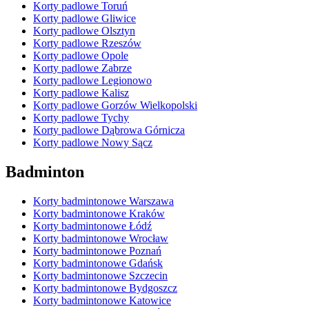
Korty padlowe Toruń
Korty padlowe Gliwice
Korty padlowe Olsztyn
Korty padlowe Rzeszów
Korty padlowe Opole
Korty padlowe Zabrze
Korty padlowe Legionowo
Korty padlowe Kalisz
Korty padlowe Gorzów Wielkopolski
Korty padlowe Tychy
Korty padlowe Dąbrowa Górnicza
Korty padlowe Nowy Sącz
Badminton
Korty badmintonowe Warszawa
Korty badmintonowe Kraków
Korty badmintonowe Łódź
Korty badmintonowe Wrocław
Korty badmintonowe Poznań
Korty badmintonowe Gdańsk
Korty badmintonowe Szczecin
Korty badmintonowe Bydgoszcz
Korty badmintonowe Katowice