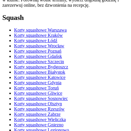
zarezerwuj online, bez dzwonienia na recepcję.
Squash
Korty squashowe Warszawa
Korty squashowe Kraków
Korty squashowe Łódź
Korty squashowe Wrocław
Korty squashowe Poznań
Korty squashowe Gdańsk
Korty squashowe Szczecin
Korty squashowe Bydgoszcz
Korty squashowe Białystok
Korty squashowe Katowice
Korty squashowe Gdynia
Korty squashowe Toruń
Korty squashowe Gliwice
Korty squashowe Sosnowiec
Korty squashowe Olsztyn
Korty squashowe Rzeszów
Korty squashowe Zabrze
Korty squashowe Wieliczka
Korty squashowe Gniezno
Korty squashowe Legionowo