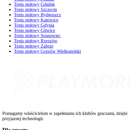
Tenis stołowy Gdańsk
Tenis stołowy Szczecin
Tenis stołowy Bydgoszcz
Tenis stołowy Katowice
Tenis stołowy Gdynia
Tenis stołowy Gliwice
Tenis stołowy Sosnowiec
Tenis stołowy Rzeszów
Tenis stołowy Zabrze
Tenis stołowy Gorzów Wielkopolski
Pomagamy właścicielom w zapełnianiu ich klubów graczami, dzięki
przyjaznej technologii.
Dla graczy