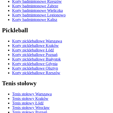
Korty badmintonowe Rzeszów
Korty badmintonowe Zabrze
Korty badmintonowe Wieliczka
Korty badmintonowe Legionowo
Korty badmintonowe Kalisz
Pickleball
Korty pickleballowe Warszawa
Korty pickleballowe Kraków
Korty pickleballowe Łódź
Korty pickleballowe Poznań
Korty pickleballowe Białystok
Korty pickleballowe Gdynia
Korty pickleballowe Olsztyn
Korty pickleballowe Rzeszów
Tenis stołowy
Tenis stołowy Warszawa
Tenis stołowy Kraków
Tenis stołowy Łódź
Tenis stołowy Wrocław
Tenis stołowy Poznań