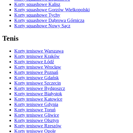
Korty squashowe Kalisz
Korty squashowe Gorzów Wielkopolski
Korty squashowe Tychy
Korty squashowe Dąbrowa Górnicza
Korty squashowe Nowy Sącz
Tenis
Korty tenisowe Warszawa
Korty tenisowe Kraków
Korty tenisowe Łódź
Korty tenisowe Wrocław
Korty tenisowe Poznań
Korty tenisowe Gdańsk
Korty tenisowe Szczecin
Korty tenisowe Bydgoszcz
Korty tenisowe Białystok
Korty tenisowe Katowice
Korty tenisowe Gdynia
Korty tenisowe Toruń
Korty tenisowe Gliwice
Korty tenisowe Olsztyn
Korty tenisowe Rzeszów
Korty tenisowe Opole