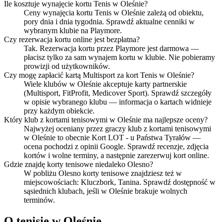
Ile kosztuje wynajęcie kortu Tenis w Oleśnie?
Ceny wynajęcia kortu Tenis w Oleśnie zależą od obiektu,
pory dnia i dnia tygodnia. Sprawdź aktualne cenniki w
wybranym klubie na Playmore.
Czy rezerwacja kortu online jest bezpłatna?
Tak. Rezerwacja kortu przez Playmore jest darmowa —
płacisz tylko za sam wynajem kortu w klubie. Nie pobieramy
prowizji od użytkowników.
Czy mogę zapłacić kartą Multisport za kort Tenis w Oleśnie?
Wiele klubów w Oleśnie akceptuje karty partnerskie
(Multisport, FitProfit, Medicover Sport). Sprawdź szczegóły
w opisie wybranego klubu — informacja o kartach widnieje
przy każdym obiekcie.
Który klub z kortami tenisowymi w Oleśnie ma najlepsze oceny?
Najwyżej oceniany przez graczy klub z kortami tenisowymi
w Oleśnie to obecnie Kort LOT - u Państwa Tyrałów —
ocena pochodzi z opinii Google. Sprawdź recenzje, zdjęcia
kortów i wolne terminy, a następnie zarezerwuj kort online.
Gdzie znajdę korty tenisowe niedaleko Olesno?
W pobliżu Olesno korty tenisowe znajdziesz też w
miejscowościach: Kluczbork, Tanina. Sprawdź dostępność w
sąsiednich klubach, jeśli w Oleśnie brakuje wolnych
terminów.
O tenisie w Oleśnie