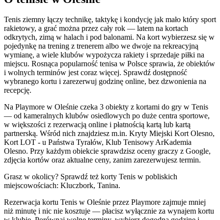
Tenis ziemny łączy technikę, taktykę i kondycję jak mało który sport
rakietowy, a grać można przez cały rok — latem na kortach
odkrytych, zimą w halach i pod balonami. Na kort wybierzesz się w
pojedynkę na trening z trenerem albo we dwoje na rekreacyjną
wymianę, a wiele klubów wypożycza rakiety i sprzedaje piłki na
miejscu. Rosnąca popularność tenisa w Polsce sprawia, że obiektów
i wolnych terminów jest coraz więcej. Sprawdź dostępność
wybranego kortu i zarezerwuj godzinę online, bez dzwonienia na
recepcję.
Na Playmore w Oleśnie czeka 3 obiekty z kortami do gry w Tenis
— od kameralnych klubów osiedlowych po duże centra sportowe,
w większości z rezerwacją online i płatnością kartą lub kartą
partnerską. Wśród nich znajdziesz m.in. Kryty Miejski Kort Olesno,
Kort LOT - u Państwa Tyrałów, Klub Tenisowy ArKademia
Olesno. Przy każdym obiekcie sprawdzisz oceny graczy z Google,
zdjęcia kortów oraz aktualne ceny, zanim zarezerwujesz termin.
Grasz w okolicy? Sprawdź też korty Tenis w pobliskich
miejscowościach: Kluczbork, Tanina.
Rezerwacja kortu Tenis w Oleśnie przez Playmore zajmuje mniej
niż minutę i nic nie kosztuje — płacisz wyłącznie za wynajem kortu
w klubie. Porównaj wolne terminy, wybierz dogodną godzinę i