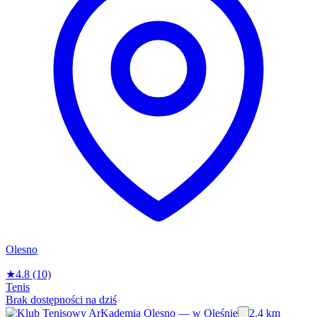
Olesno
★
4.8
(10)
Tenis
Brak dostępności na dziś
2.4 km