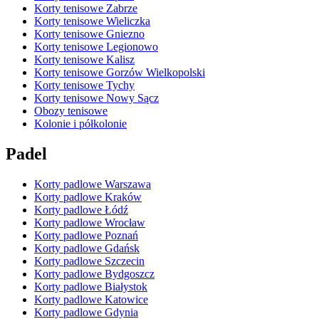
Korty tenisowe Zabrze
Korty tenisowe Wieliczka
Korty tenisowe Gniezno
Korty tenisowe Legionowo
Korty tenisowe Kalisz
Korty tenisowe Gorzów Wielkopolski
Korty tenisowe Tychy
Korty tenisowe Nowy Sącz
Obozy tenisowe
Kolonie i półkolonie
Padel
Korty padlowe Warszawa
Korty padlowe Kraków
Korty padlowe Łódź
Korty padlowe Wrocław
Korty padlowe Poznań
Korty padlowe Gdańsk
Korty padlowe Szczecin
Korty padlowe Bydgoszcz
Korty padlowe Białystok
Korty padlowe Katowice
Korty padlowe Gdynia