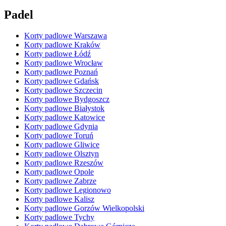
Padel
Korty padlowe Warszawa
Korty padlowe Kraków
Korty padlowe Łódź
Korty padlowe Wrocław
Korty padlowe Poznań
Korty padlowe Gdańsk
Korty padlowe Szczecin
Korty padlowe Bydgoszcz
Korty padlowe Białystok
Korty padlowe Katowice
Korty padlowe Gdynia
Korty padlowe Toruń
Korty padlowe Gliwice
Korty padlowe Olsztyn
Korty padlowe Rzeszów
Korty padlowe Opole
Korty padlowe Zabrze
Korty padlowe Legionowo
Korty padlowe Kalisz
Korty padlowe Gorzów Wielkopolski
Korty padlowe Tychy