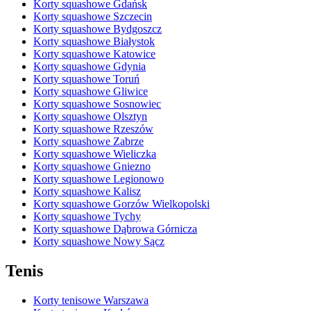
Korty squashowe Gdańsk
Korty squashowe Szczecin
Korty squashowe Bydgoszcz
Korty squashowe Białystok
Korty squashowe Katowice
Korty squashowe Gdynia
Korty squashowe Toruń
Korty squashowe Gliwice
Korty squashowe Sosnowiec
Korty squashowe Olsztyn
Korty squashowe Rzeszów
Korty squashowe Zabrze
Korty squashowe Wieliczka
Korty squashowe Gniezno
Korty squashowe Legionowo
Korty squashowe Kalisz
Korty squashowe Gorzów Wielkopolski
Korty squashowe Tychy
Korty squashowe Dąbrowa Górnicza
Korty squashowe Nowy Sącz
Tenis
Korty tenisowe Warszawa