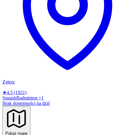
Zgierz
★
4.5
(1921)
Squash
Badminton
+1
Brak dostępności na dziś
Pokaż mapę