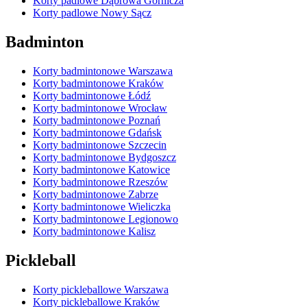
Korty padlowe Dąbrowa Górnicza
Korty padlowe Nowy Sącz
Badminton
Korty badmintonowe Warszawa
Korty badmintonowe Kraków
Korty badmintonowe Łódź
Korty badmintonowe Wrocław
Korty badmintonowe Poznań
Korty badmintonowe Gdańsk
Korty badmintonowe Szczecin
Korty badmintonowe Bydgoszcz
Korty badmintonowe Katowice
Korty badmintonowe Rzeszów
Korty badmintonowe Zabrze
Korty badmintonowe Wieliczka
Korty badmintonowe Legionowo
Korty badmintonowe Kalisz
Pickleball
Korty pickleballowe Warszawa
Korty pickleballowe Kraków