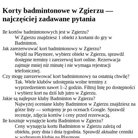
Korty badmintonowe w Zgierzu —
najczęściej zadawane pytania
Ile kortów badmintonowych jest w Zgierzu?
W Zgierzu znajdziesz 1 obiekt z kortami do gry w
Badminton.
Jak zarezerwować kort badmintonowy w Zgierzu?
Wejdź na Playmore, wybierz obiekt w Zgierzu, sprawdź
dostępne terminy i zarezerwuj kort online. Rezerwacja
zajmuje mniej niż minutę i nie wymaga rejestracji
telefonicznej.
Czy mogę zarezerwować kort badmintonowy na ostatnią chwilę?
Tak. Wiele klubów udostępnia wolne terminy z
wyprzedzeniem nawet 1–2 godzin. Filtruj listę po dostępności
i wybierz kort na dziś lub jutro w Zgierzu.
Jakie są najlepsze kluby Badminton w Zgierzu?
Najwyżej oceniane kluby Badminton w Zgierzu znajdziesz na
górze listy — sortujemy je po ocenach Google. Sprawdź
recenzje, zdjęcia kortów i ceny przed rezerwacją.
Ile kosztuje wynajęcie kortu Badminton w Zgierzu?
Ceny wynajęcia kortu Badminton w Zgierzu zależą od
obiektu, pory dnia i dnia tygodnia. Sprawdź aktualne cenniki
w wybranym klubie na Playmore.