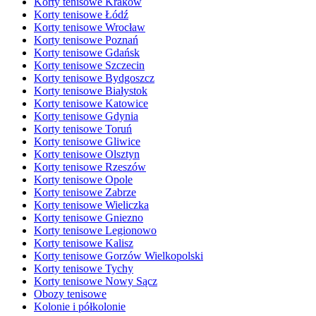
Korty tenisowe Kraków
Korty tenisowe Łódź
Korty tenisowe Wrocław
Korty tenisowe Poznań
Korty tenisowe Gdańsk
Korty tenisowe Szczecin
Korty tenisowe Bydgoszcz
Korty tenisowe Białystok
Korty tenisowe Katowice
Korty tenisowe Gdynia
Korty tenisowe Toruń
Korty tenisowe Gliwice
Korty tenisowe Olsztyn
Korty tenisowe Rzeszów
Korty tenisowe Opole
Korty tenisowe Zabrze
Korty tenisowe Wieliczka
Korty tenisowe Gniezno
Korty tenisowe Legionowo
Korty tenisowe Kalisz
Korty tenisowe Gorzów Wielkopolski
Korty tenisowe Tychy
Korty tenisowe Nowy Sącz
Obozy tenisowe
Kolonie i półkolonie