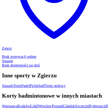
Zgierz
Brak rezerwacji online
Squash
Brak dostępności na dziś
Inne sporty w Zgierzu
Squash
Tenis
Padel
Pickleball
Tenis stołowy
Korty badmintonowe w innych miastach
Warszawa
Kraków
Łódź
Wrocław
Poznań
Gdańsk
Szczecin
Bydgoszcz
B