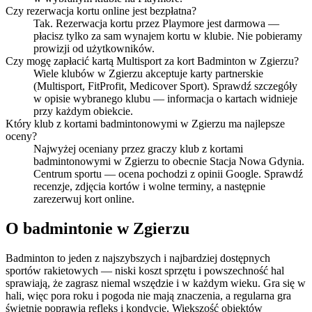
Czy rezerwacja kortu online jest bezpłatna?
Tak. Rezerwacja kortu przez Playmore jest darmowa —
płacisz tylko za sam wynajem kortu w klubie. Nie pobieramy
prowizji od użytkowników.
Czy mogę zapłacić kartą Multisport za kort Badminton w Zgierzu?
Wiele klubów w Zgierzu akceptuje karty partnerskie
(Multisport, FitProfit, Medicover Sport). Sprawdź szczegóły
w opisie wybranego klubu — informacja o kartach widnieje
przy każdym obiekcie.
Który klub z kortami badmintonowymi w Zgierzu ma najlepsze
oceny?
Najwyżej oceniany przez graczy klub z kortami
badmintonowymi w Zgierzu to obecnie Stacja Nowa Gdynia.
Centrum sportu — ocena pochodzi z opinii Google. Sprawdź
recenzje, zdjęcia kortów i wolne terminy, a następnie
zarezerwuj kort online.
O badmintonie w Zgierzu
Badminton to jeden z najszybszych i najbardziej dostępnych
sportów rakietowych — niski koszt sprzętu i powszechność hal
sprawiają, że zagrasz niemal wszędzie i w każdym wieku. Gra się w
hali, więc pora roku i pogoda nie mają znaczenia, a regularna gra
świetnie poprawia refleks i kondycję. Większość obiektów