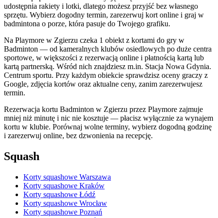
udostępnia rakiety i lotki, dlatego możesz przyjść bez własnego
sprzętu. Wybierz dogodny termin, zarezerwuj kort online i graj w
badmintona o porze, która pasuje do Twojego grafiku.
Na Playmore w Zgierzu czeka 1 obiekt z kortami do gry w
Badminton — od kameralnych klubów osiedlowych po duże centra
sportowe, w większości z rezerwacją online i płatnością kartą lub
kartą partnerską. Wśród nich znajdziesz m.in. Stacja Nowa Gdynia.
Centrum sportu. Przy każdym obiekcie sprawdzisz oceny graczy z
Google, zdjęcia kortów oraz aktualne ceny, zanim zarezerwujesz
termin.
Rezerwacja kortu Badminton w Zgierzu przez Playmore zajmuje
mniej niż minutę i nic nie kosztuje — płacisz wyłącznie za wynajem
kortu w klubie. Porównaj wolne terminy, wybierz dogodną godzinę
i zarezerwuj online, bez dzwonienia na recepcję.
Squash
Korty squashowe Warszawa
Korty squashowe Kraków
Korty squashowe Łódź
Korty squashowe Wrocław
Korty squashowe Poznań