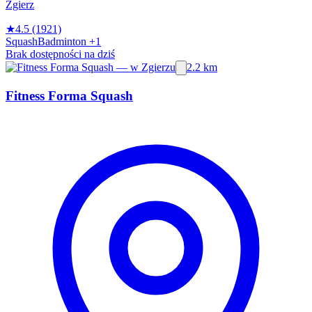
Zgierz
★
4.5
(1921)
Squash
Badminton
+1
Brak dostępności na dziś
2.2 km
Fitness Forma Squash