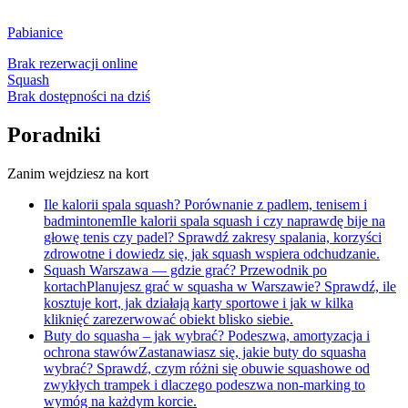
Pabianice
Brak rezerwacji online
Squash
Brak dostępności na dziś
Poradniki
Zanim wejdziesz na kort
Ile kalorii spala squash? Porównanie z padlem, tenisem i
badmintonem
Ile kalorii spala squash i czy naprawdę bije na
głowę tenis czy padel? Sprawdź zakresy spalania, korzyści
zdrowotne i dowiedz się, jak squash wspiera odchudzanie.
Squash Warszawa — gdzie grać? Przewodnik po
kortach
Planujesz grać w squasha w Warszawie? Sprawdź, ile
kosztuje kort, jak działają karty sportowe i jak w kilka
kliknięć zarezerwować obiekt blisko siebie.
Buty do squasha – jak wybrać? Podeszwa, amortyzacja i
ochrona stawów
Zastanawiasz się, jakie buty do squasha
wybrać? Sprawdź, czym różni się obuwie squashowe od
zwykłych trampek i dlaczego podeszwa non-marking to
wymóg na każdym korcie.