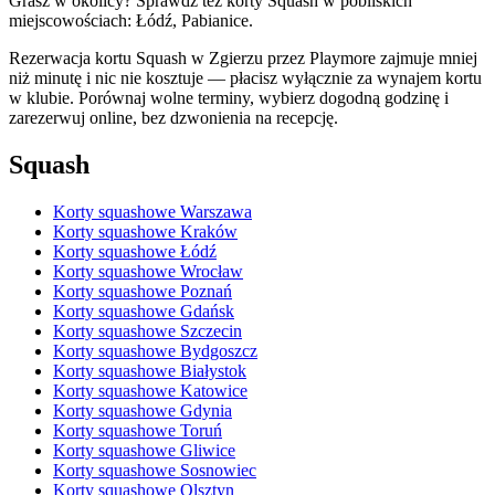
Grasz w okolicy? Sprawdź też korty Squash w pobliskich
miejscowościach: Łódź, Pabianice.
Rezerwacja kortu Squash w Zgierzu przez Playmore zajmuje mniej
niż minutę i nic nie kosztuje — płacisz wyłącznie za wynajem kortu
w klubie. Porównaj wolne terminy, wybierz dogodną godzinę i
zarezerwuj online, bez dzwonienia na recepcję.
Squash
Korty squashowe Warszawa
Korty squashowe Kraków
Korty squashowe Łódź
Korty squashowe Wrocław
Korty squashowe Poznań
Korty squashowe Gdańsk
Korty squashowe Szczecin
Korty squashowe Bydgoszcz
Korty squashowe Białystok
Korty squashowe Katowice
Korty squashowe Gdynia
Korty squashowe Toruń
Korty squashowe Gliwice
Korty squashowe Sosnowiec
Korty squashowe Olsztyn