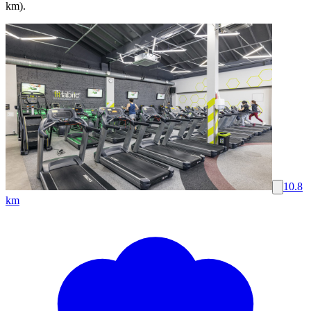
km).
10.8
km