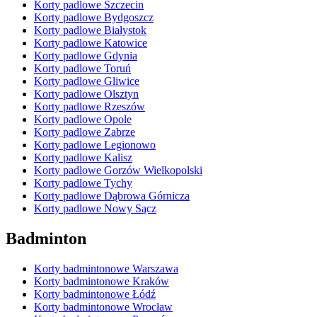
Korty padlowe Szczecin
Korty padlowe Bydgoszcz
Korty padlowe Białystok
Korty padlowe Katowice
Korty padlowe Gdynia
Korty padlowe Toruń
Korty padlowe Gliwice
Korty padlowe Olsztyn
Korty padlowe Rzeszów
Korty padlowe Opole
Korty padlowe Zabrze
Korty padlowe Legionowo
Korty padlowe Kalisz
Korty padlowe Gorzów Wielkopolski
Korty padlowe Tychy
Korty padlowe Dąbrowa Górnicza
Korty padlowe Nowy Sącz
Badminton
Korty badmintonowe Warszawa
Korty badmintonowe Kraków
Korty badmintonowe Łódź
Korty badmintonowe Wrocław