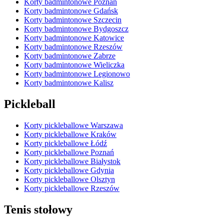
Korty badmintonowe Poznań
Korty badmintonowe Gdańsk
Korty badmintonowe Szczecin
Korty badmintonowe Bydgoszcz
Korty badmintonowe Katowice
Korty badmintonowe Rzeszów
Korty badmintonowe Zabrze
Korty badmintonowe Wieliczka
Korty badmintonowe Legionowo
Korty badmintonowe Kalisz
Pickleball
Korty pickleballowe Warszawa
Korty pickleballowe Kraków
Korty pickleballowe Łódź
Korty pickleballowe Poznań
Korty pickleballowe Białystok
Korty pickleballowe Gdynia
Korty pickleballowe Olsztyn
Korty pickleballowe Rzeszów
Tenis stołowy