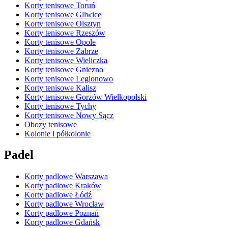
Korty tenisowe Toruń
Korty tenisowe Gliwice
Korty tenisowe Olsztyn
Korty tenisowe Rzeszów
Korty tenisowe Opole
Korty tenisowe Zabrze
Korty tenisowe Wieliczka
Korty tenisowe Gniezno
Korty tenisowe Legionowo
Korty tenisowe Kalisz
Korty tenisowe Gorzów Wielkopolski
Korty tenisowe Tychy
Korty tenisowe Nowy Sącz
Obozy tenisowe
Kolonie i półkolonie
Padel
Korty padlowe Warszawa
Korty padlowe Kraków
Korty padlowe Łódź
Korty padlowe Wrocław
Korty padlowe Poznań
Korty padlowe Gdańsk