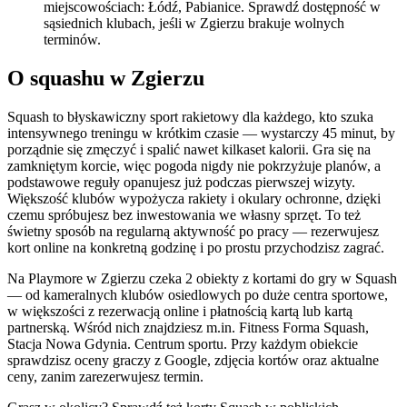
miejscowościach: Łódź, Pabianice. Sprawdź dostępność w
sąsiednich klubach, jeśli w Zgierzu brakuje wolnych
terminów.
O squashu w Zgierzu
Squash to błyskawiczny sport rakietowy dla każdego, kto szuka
intensywnego treningu w krótkim czasie — wystarczy 45 minut, by
porządnie się zmęczyć i spalić nawet kilkaset kalorii. Gra się na
zamkniętym korcie, więc pogoda nigdy nie pokrzyżuje planów, a
podstawowe reguły opanujesz już podczas pierwszej wizyty.
Większość klubów wypożycza rakiety i okulary ochronne, dzięki
czemu spróbujesz bez inwestowania we własny sprzęt. To też
świetny sposób na regularną aktywność po pracy — rezerwujesz
kort online na konkretną godzinę i po prostu przychodzisz zagrać.
Na Playmore w Zgierzu czeka 2 obiekty z kortami do gry w Squash
— od kameralnych klubów osiedlowych po duże centra sportowe,
w większości z rezerwacją online i płatnością kartą lub kartą
partnerską. Wśród nich znajdziesz m.in. Fitness Forma Squash,
Stacja Nowa Gdynia. Centrum sportu. Przy każdym obiekcie
sprawdzisz oceny graczy z Google, zdjęcia kortów oraz aktualne
ceny, zanim zarezerwujesz termin.