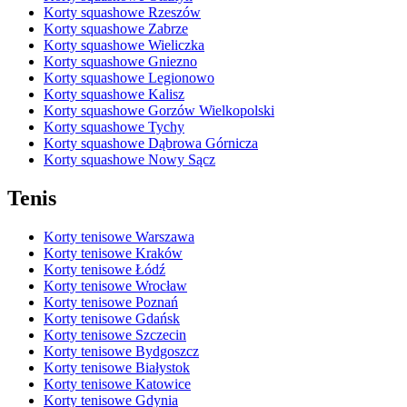
Korty squashowe Rzeszów
Korty squashowe Zabrze
Korty squashowe Wieliczka
Korty squashowe Gniezno
Korty squashowe Legionowo
Korty squashowe Kalisz
Korty squashowe Gorzów Wielkopolski
Korty squashowe Tychy
Korty squashowe Dąbrowa Górnicza
Korty squashowe Nowy Sącz
Tenis
Korty tenisowe Warszawa
Korty tenisowe Kraków
Korty tenisowe Łódź
Korty tenisowe Wrocław
Korty tenisowe Poznań
Korty tenisowe Gdańsk
Korty tenisowe Szczecin
Korty tenisowe Bydgoszcz
Korty tenisowe Białystok
Korty tenisowe Katowice
Korty tenisowe Gdynia