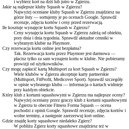
i wybierz kort na dziś lub jutro w Zgierzu.
Jakie są najlepsze kluby Squash w Zgierzu?
Najwyżej oceniane kluby Squash w Zgierzu znajdziesz na
górze listy — sortujemy je po ocenach Google. Sprawdź
recenzje, zdjęcia kortów i ceny przed rezerwacją.
Ile kosztuje wynajęcie kortu Squash w Zgierzu?
Ceny wynajęcia kortu Squash w Zgierzu zależą od obiektu,
pory dnia i dnia tygodnia. Sprawdź aktualne cenniki w
wybranym klubie na Playmore.
Czy rezerwacja kortu online jest bezpłatna?
Tak. Rezerwacja kortu przez Playmore jest darmowa —
płacisz tylko za sam wynajem kortu w klubie. Nie pobieramy
prowizji od użytkowników.
Czy mogę zapłacić kartą Multisport za kort Squash w Zgierzu?
Wiele klubów w Zgierzu akceptuje karty partnerskie
(Multisport, FitProfit, Medicover Sport). Sprawdź szczegóły
w opisie wybranego klubu — informacja o kartach widnieje
przy każdym obiekcie.
Który klub z kortami squashowymi w Zgierzu ma najlepsze oceny?
Najwyżej oceniany przez graczy klub z kortami squashowymi
w Zgierzu to obecnie Fitness Forma Squash — ocena
pochodzi z opinii Google. Sprawdź recenzje, zdjęcia kortów i
wolne terminy, a następnie zarezerwuj kort online.
Gdzie znajdę korty squashowe niedaleko Zgierz?
W pobliżu Zgierz korty squashowe znajdziesz też w