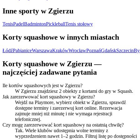
Inne sporty w Zgierzu
Tenis
Padel
Badminton
Pickleball
Tenis stołowy
Korty squashowe w innych miastach
Łódź
Pabianice
Warszawa
Kraków
Wrocław
Poznań
Gdańsk
Szczecin
By
Korty squashowe w Zgierzu —
najczęściej zadawane pytania
Ile kortów squashowych jest w Zgierzu?
W Zgierzu znajdziesz 2 obiekty z kortami do gry w Squash.
Jak zarezerwować kort squashowy w Zgierzu?
Wejdź na Playmore, wybierz obiekt w Zgierzu, sprawdź
dostępne terminy i zarezerwuj kort online. Rezerwacja
zajmuje mniej niż minutę i nie wymaga rejestracji
telefonicznej.
Czy mogę zarezerwować kort squashowy na ostatnią chwilę?
Tak. Wiele klubów udostępnia wolne terminy z
wyprzedzeniem nawet 1–2 godzin. Filtruj listę po dostępności